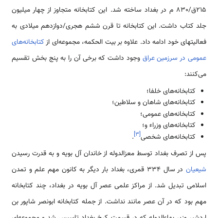
215ق/830 م در بغداد ساخته شد. این کتابخانه متجاوز از چهار میلیون
جلد کتاب داشت. این کتابخانه تا قرن ششم هجری/دوازدهم میلادی به
فعالیتهای خود ادامه داد. علاوه بر بیت الحکمه، مجموعه‌ای از
کتابخانه‌های
عمومی در سرزمین عراق
وجود داشت که برخی آن را به پنج بخش تقسیم
می‌کنند:
کتابخانه‌های خلفا‌؛
کتابخانه‌های شاهان و سلاطین؛
کتابخانه‌های عمومی؛
کتابخانه‌های وزراء و؛
]
۳
[
کتابخانه‌های شخصی
.
پس از تصرف بغداد توسط معزالدوله از خاندان آل بویه و به قدرت رسیدن
شیعیان
در سال 334 قمری، بغداد بار دیگر به کانون مهم علم و تمدن
اسلامی تبدیل شد. از مراکز علمی عصر آل بویه در بغداد، چند کتابخانه
مهم بود که در آن عصر مانند نداشت. از جمله کتابخانه ابونصر شاپور بن
اردشیر وزیر بهاءالدوله که در قسمت کرخ بغداد تاسیس شد و مجموعه‌ای