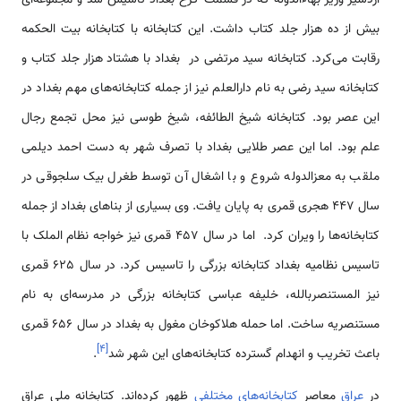
بیش از ده هزار جلد کتاب داشت. این کتابخانه با کتابخانه بیت الحکمه
رقابت می‌کرد. کتابخانه سید مرتضی در بغداد با هشتاد هزار جلد کتاب و
کتابخانه سید رضی به نام دارالعلم نیز از جمله کتابخانه‌های مهم بغداد در
این عصر بود. کتابخانه شیخ الطائفه، شیخ طوسی نیز محل تجمع رجال
علم بود. اما این عصر طلایی بغداد با تصرف شهر به دست احمد دیلمی
ملقب به معزالدوله شروع و با اشغال آن توسط طغرل بیک سلجوقی در
سال 447 هجری قمری به پایان یافت. وی بسیاری از بناهای بغداد از جمله
کتابخانه‌ها را ویران کرد. اما در سال 457 قمری نیز خواجه نظام الملک با
تاسیس نظامیه بغداد کتابخانه بزرگی را تاسیس کرد. در سال 625 قمری
نیز المستنصربالله، خلیفه عباسی کتابخانه بزرگی در مدرسه‌ای به نام
مستنصریه ساخت. اما حمله هلاکوخان مغول به بغداد در سال 656 قمری
]
۴
[
باعث تخریب و انهدام گسترده کتابخانه‌های این شهر شد
.
در
عراق
معاصر
کتابخانه‌های مختلفی
ظهور کرده‌اند. کتابخانه ملی عراق