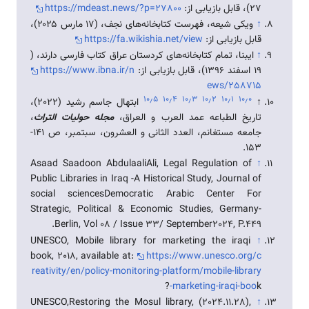
27)، قابل بازیابی از:
https://mdeast.news/?p=27800
↑
ویکی شیعه، فهرست کتابخانه‌های نجف، (‏۱۷ مارس ۲۰۲۵)،
قابل بازیابی از:
https://fa.wikishia.net/view
↑
ایبنا، تمام کتابخانه‌های کردستان عراق کتاب فارسی دارند، (
۱۹ اسفند 1396)، قابل بازیابی از:
https://www.ibna.ir/n
ews/258715
۱۰٫۵
۱۰٫۴
۱۰٫۳
۱۰٫۲
۱۰٫۱
۱۰٫۰
↑
ابتهال جاسم رشید (2022)،
تاریخ الطباعه عمد العرب و العراق،
مجله حولیات التراث
،
جامعه مستغانم، العدد الثانی و العشرون، سبتمبر، ص 141-
153.
Asaad Saadoon AbdulaaliAli, Legal Regulation of
↑
Public Libraries in Iraq -A Historical Study, Journal of
social sciencesDemocratic Arabic Center For
Strategic, Political & Economic Studies, Germany-
Berlin, Vol 08 / Issue 33/ September2024, P.449.
UNESCO, Mobile library for marketing the iraqi
↑
book, 2018, available at:
https://www.unesco.org/c
reativity/en/policy-monitoring-platform/mobile-library
-marketing-iraqi-boo
k?
UNESCO,Restoring the Mosul library, (2024.11.28),
↑