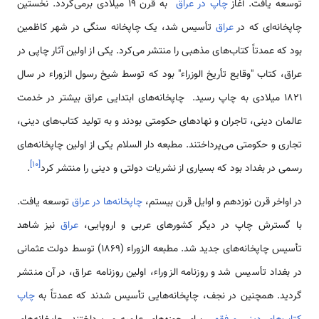
توسعه یافت. آغاز
چاپ در عراق
به قرن ۱۹ میلادی برمی‌گردد. نخستین
چاپخانه‌ای که در
عراق
تأسیس شد، یک چاپخانه سنگی در شهر کاظمین
بود که عمدتاً کتاب‌های مذهبی را منتشر می‌کرد. یکی از اولین آثار چاپی در
عراق، کتاب "وقایع تأریخ الوزراء" بود که توسط شیخ رسول الزوراء در سال
۱۸۲۱ میلادی به چاپ رسید. چاپخانه‌های ابتدایی عراق بیشتر در خدمت
عالمان دینی، تاجران و نهادهای حکومتی بودند و به تولید کتاب‌های دینی،
تجاری و حکومتی می‌پرداختند. مطبعه دار السلام یکی از اولین چاپخانه‌های
]
۱۰
[
رسمی در بغداد بود که بسیاری از نشریات دولتی و دینی را منتشر کرد
.
در اواخر قرن نوزدهم و اوایل قرن بیستم،
چاپخانه‌ها در عراق
توسعه یافت.
با گسترش چاپ در دیگر کشورهای عربی و اروپایی،
عراق
نیز شاهد
تأسیس چاپخانه‌های جدید شد. مطبعه الزوراء (۱۸۶۹) توسط دولت عثمانی
در بغداد تأسیس شد و روزنامه الزوراء، اولین روزنامه عراق، در آن منتشر
گردید. همچنین در نجف، چاپخانه‌هایی تأسیس شدند که عمدتاً به
چاپ