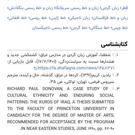
قطر
؛
زبان گرجی
؛
زبان و خط رسمی سریلانکا
؛
زبان و خط رسمی بنگلادش
؛
زبان و خط قزاقستان
؛
زبان تاجیکی
؛
خط ژاپنی
؛
خط روسی
؛
خط افغانی
؛
خط چینی
؛
خط سنگالی
؛
خط گرجی
؛
خط رسمی تاجیکستان
کتابشناسی
↑
شفقنا، آموزش زبان کُردی در مدارس عراق؛ کشمکشی جدید و
هشدارها نسبت به سیاست‌زدگی، (17/7/1401)، قابل بازیابی از:
https://fa.shafaqna.com/news/1458371
↑
یلدیز، کریم(1391)، کردها در عراق: گذشته، حال و آینده، مترجم
سیروس فیضی، تهران: توکلی، ص 35.
RICHARD PAUL DONOVAN, A CASE STUDY OF
↑
CULTURAL ETHNICITY AND ENDURING SOCIAL
PATTERNS: THE KURDS OF IRAQ, A THESIS SUBMITTED
TO THE FACULTY OF PRINCETON UNIVERSITY IN
CANDIDACY FOR THE DEGREE OF MASTER OF ARTS,
RECOMMENDED FOR ACCEPTANCE BY THE PROGRAM
IN NEAR EASTERN STUDIES, JUNE 1990, pp. 62-90.