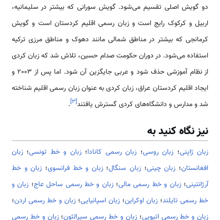
دو گویش اصلی تقسیم می‌شود. گویش سورانی که بیشتر در سلیمانیه،
اربیل و کرکوک رایج است و زبان رسمی اقلیم کردستان است و گویش
کرمانجی که بیشتر در مناطق شمالی مانند دهوک و مناطق مرزی ترکیه
استفاده می‌شود. در دوران حکومت صدام حسین، تلاش شد که زبان کردی
از نظام آموزشی حذف شود و عربی جایگزین آن شود. اما پس از 2003 و
ایجاد اقلیم کردستان عراق، زبان کردی به عنوان زبان رسمی اقلیم شناخته
]
۳
[
شد و مدارس و دانشگاه‌های کردی گسترش یافتند
.
نیز نگاه کنید به
زبان ژاپنی
؛
زبان روسی
؛
زبان رسمی کانادا
؛
زبان و خط تونسی
؛
زبان
افغانستان
؛
زبان چینی
؛
زبان سنگال
؛
زبان و خط فرانسوی
؛
زبان و خط
آرژانتینی
؛
زبان و خط رسمی مالی
؛
زبان و خط رسمی ساحل عاج
؛
زبان و
خط رسمی تایلند
؛
زبان اوکراین
؛
زبان اسپانیایی
؛
زبان و خط رسمی اردن
؛
زبان و خط رسمی اتیوپی
؛
زبان و خط رسمی سیرالئون
؛
زبان و خط رسمی