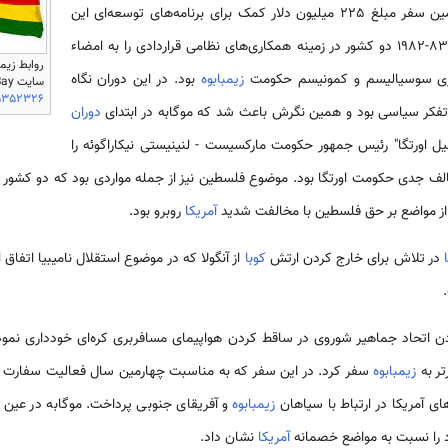
اعزام نمود و در همین سفر مبلغ 225 میلیون دلار کمک برای برنامه‌های توسعه‌ای این
کشور اختصاص داد. در سال‌های 83-1982 دو کشور در زمینه همکاری‌های نظامی قراردادی را به امضاء
وژی سوسیالیسم و کمونیسم حکومت
زیمبابوه
بود. در این دوران نگاه
سایت eBay، قابل بازیابی از
5352326
ع تفکر سیاسی بود و همین نگرش باعث شد که موگابه در ابتدای
دوران
ل اورتگا" رئیس جمهور حکومت مارکسیست - لنینیستی نیکاراگوئه را
ف جدی حکومت اورتگا بود. موضوع فلسطین نیز از جمله مواردی بود که دو کشور در
از مواضع بر حق فلسطین با مخالفت شدید
آمریکا
روبرو بود.
در تلاش برای خارج کردن ارتش
کوبا
از آنگولا که در موضوع استقلال نامیبیا اتفاق اف
ن اتحاد جماهیر شوروی در ساقط کردن هواپیمای مسافربری کره‌ای خودداری نمو
زیمبابوه
سفر کرد. در این سفر که به مناسبت چهارمین سال فعالیت سفارت
ای آمریکا در ارتباط با سیاهان
زیمبابوه
و آفریقای جنوبی پرداخت. موگابه در عین ح
د را نسبت به مواضع خصمانه
آمریکا
نشان داد.