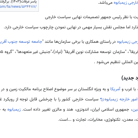
یاسر عرفات(1403). برگرفته از سایت فرارو، قابل بازیابی از
رجی زیمبابوه
می‌باشد.
.com/fa/news/534487/
یت با نظر رئیس جمهور تصمیمات نهایی سیاست خارجی
ی‌گذارد اما مجلس نقش بسیار مهمی در نهایی نمودن چارچوب سیاست خارجی دارد.
ی زیمبابوه
در راستای همکاری با برخی سازمان‌ها مانند "
جامعه توسعه جنوب آفریق
ین المللی تنظیم می‌شود .
د جدید)
با غرب و
آمریکا
و به ویژه انگلستان بر سر موضوع اصلاح برنامه مالکیت زمین و در ر
امور خارجه زیمبابوه
سیاست خارجی کشور را با چرخشی قابل توجه از رویکرد غرب
ین
، جمهوری اسلامی ایران، اندونزی، هند و مالزی تغییر داده است.
زیمبابوه
به 
 معدن، تکنولوژی، مخابرات، تجارت و ...است.