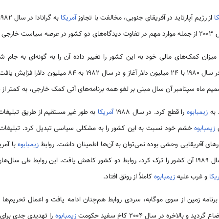
ا
از رژیم آپارتاید در آفریقای جنوبی، مخالفت با تجاوز
آمریکا
مللی بود.
یزان کمک‌های مالی خود به این کشور را تغییر داده آن را به گونه‌ای به جام 
 به
زیمبابوه
را قطع کرد. در سال 1988
آمریکا
به طور غیر مستقیم از طریق تبلیغا
ی
زیمبابوه
خشم خود نسبت به این کشور را به مشکلی سیاسی تبدیل کرد. تبلیغات
رهای آفریقایی وحشی بوده نمی‌توان به آن‌ها اطمینان داشت. روابط
زیمبابوه
با آمری
در سال 1989 آن کشور را ترک کرد، روابط دو کشور کاهش یافت. این روابط طی سال‌ه
یکا
و غرب علیه
زیمبابوه
کاملاً از رونق افتاد.
رنامه زمین از سوی موگابه، سردی روابط هم‌چنان ادامه یافت و اعمال تحریم‌ه
 و بالاخره در سال 2004 کاخ سفید حکومت
زیمبابوه
را تهدیدی جدی برا