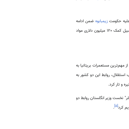
 علیه حکومت
زیمبابوه
ضمن ادامه
تحریم، انتقادات زیادی را به موگابه وارد کردند. اما علی رغم اعمال تحریم‌ها برخی کمک‌های بشر دوستانه خود از قبیل کمک 120 میلیون دلاری مواد
از مهم‌ترین مستعمرات بریتانیا به
 استقلال، روابط این دو کشور به
لر" نخست وزیر انگلستان روابط دو
]
۵
[
یم کرد
.