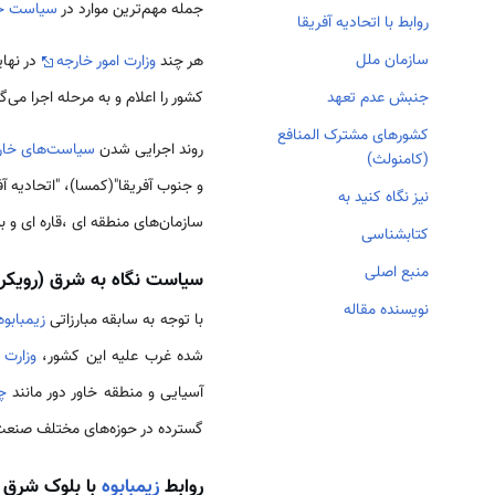
جمله مهم‌ترین موارد در
سیاست خا
روابط با اتحادیه آفریقا
سازمان ملل
هر چند
وزارت امور خارجه
در نها
کشور را اعلام و به مرحله اجرا م
جنبش عدم تعهد
کشورهای مشترک المنافع
روند اجرایی شدن
سیاست‌های خارج
(کامنولث)
نیز نگاه کنید به
سازمان‌های منطقه ای ،قاره ای و ب
کتابشناسی
منبع اصلی
سیاست نگاه به شرق (رویکر
نویسنده مقاله
با توجه به سابقه مبارزاتی
زیمبابوه
شده غرب علیه این کشور،
وزارت 
آسیایی و منطقه خاور دور مانند
چ
گسترده در حوزه‌های مختلف صنعت،
روابط
زیمبابوه
با بلوک شرق