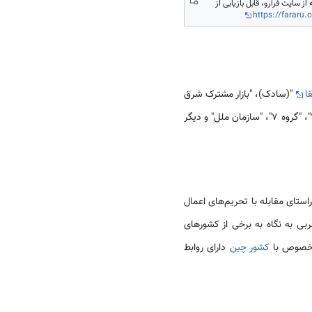
https://fararu
ا
"(سادک)، "بازار مشترک شرق
و جنوب آفریقا"(کمسا)، "اتحادیه آفریقا"، "سازمان توسعه مشارکت نوین آفریقا" (نپاد)،"جنبش غیر متعهدها"، "گروه 15"، "گروه 7"، "سازمان ملل" و دیگر
استای مقابله با تحریم‌های اعمال
ی به نگاه به برخی از کشورهای
خصوص با
کشور چین
دارای روابط