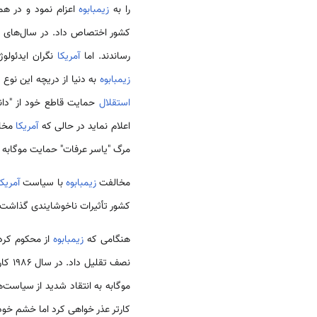
را به
زیمبابوه
رساندند. اما
آمریکا
نگران ایدئول
زیمبابوه
به دنیا از دریچه این نو
استقلال
حمایت قاطع خود از "دانی
اعلام نماید در حالی که
آمریکا
مخال
مرگ "یاسر عرفات" حمایت موگابه 
مخالفت
زیمبابوه
با سیاست
آمریکا
کشور تأثیرات ناخوشایندی گذاشت.
هنگامی که
زیمبابوه
از محکوم کرد
نصف تقلیل داد. در سال 1986 کارتر به
موگابه به انتقاد شدید از سیاست‌ه
کارتر عذر خواهی کرد اما خشم خو