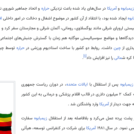
زیمبابوه
و
آمریکا
در سال‌های یاد شده باعث نزدیکی
حراره
و اتحاد جماهیر شوروی ن
بوه
ایجاد شده بود، با انتقاد از آن کشور در موضوع اشغال و دخالت در امور داخلی
ا
یالیستی اروپای شرقی مانند یوگسلاوی، رومانی، آلمان شرقی و مجارستان سفر کرد و
چین
داشت. روابط دو کشور با ساخت استادیوم ورزشی در
حراره
توسط چین
]
۱
[
 کره ش
مالی
را نیز افزایش داد
.
زیمبابوه
پس از استقلال با
ایالات متحده
، در دوران ریاست جمهوری
بلافاصله یک کمک 2 میلیون دلاری در قالب اقلام پزشکی و درمانی به این کشور
آمریکا
وارد واشنگتن شد .
پشت پرده عمل می‌کرد و بلافاصله بعد از استقلال
زیمبابوه
سفارت
نمود. در سال 1981
آمریکا
برای شرکت در کنفرانس توسعه، هیأتی