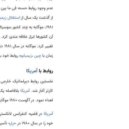
عدم وجود روابط حسنه فی ما بین
از گذشت یک سال از
استقلال زیمبا
1981، موگابه به چند کشور سوس
تغییر کرد. موگابه در سال 1981 دیداری از
زمان با
چین
،
زیمبابوه
روابط خود با
روابط با
آمریکا
نخستین روابط دیپلماتیک خارجی
کارتر آغاز شد.
آمریکا
اهداء نمود. در آگوست 1980 موگابه جهت دیدار از
آمریکا
در قضیه کنفرانس لانکستر 
خود را در سال 1980 در
حراره
تأسیس 