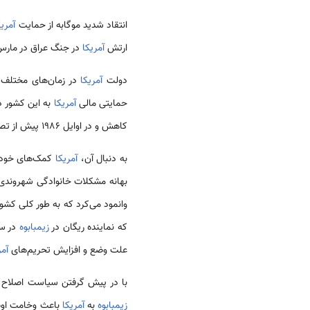
انتقاد شدید موگابه از حمایت
آمریک
ارتش
آمریکا
در جنگ عراق در مارس 2003 از جمله موارد مهم در تفاوت دیدگاه‌های دو کشور در عرصه سیاست خارجی و بین‌ال
دولت
آمریکا
در زمان‌های مختلف م
حمایتی مالی
آمریکا
کاهش و در اوایل 1986 پیش از تصمیم ماه سپتامبر آن سال مبنی بر لغو همه برنامه‌های آتی کمک خارجی، به کمتر از 20 میلیون دلار رسید
به دنبال آن،
آمریکا
کمک‌های خود
بهانه مشکلات خانوادگی شهروند
وانمود می‌کرد که به طور کلی کشو
که نماینده ریگان در
زیمبابوه
علت وضع و افزایش تحریم‌های
آمر
با در پیش گرفتن سیاست اصلاح ب
زیمبابوه
به
آمریکا
باعث وخامت اوضاع گردید