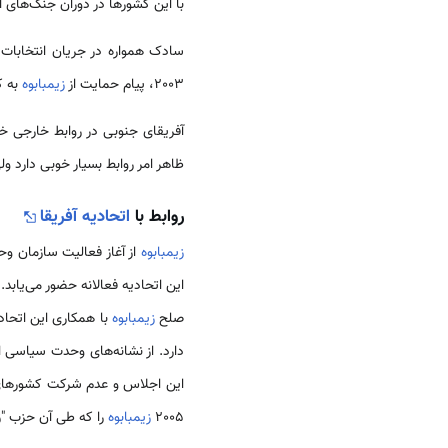
با این کشورها در دوران جنگ‌های آ
سادک همواره در جریان انتخابات
2003، پیام حمایت از
زیمبابوه
به ک
آفریقای جنوبی در روابط خارجی 
ظاهر امر روابط بسیار خوبی دارد و
روابط با
اتحادیه آفریقا
زیمبابوه
از آغاز فعالیت سازمان وح
این اتحادیه فعالانه حضور می‌یابد. در سال 1981 وزی
صلح
زیمبابوه
با همکاری این اتحاد
دارد. از نشانه‌های وحدت سیاسی ا
این اجلاس و عدم شرکت کشورهای 
2005
زیمبابوه
را که طی آن حزب "زا