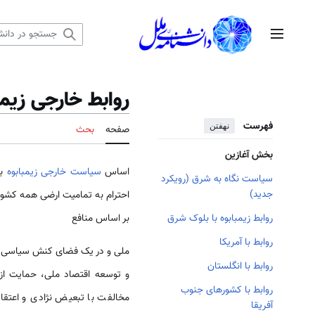
رش
ه
منوی اصلی
حتوا
روابط خارجی زیمب
فهرست
نهفتن
صفحه
بحث
بخش آغازین
اساس
سیاست خارجی زیمبابوه
بر
سیاست نگاه به شرق (رویکرد
جدید)
احترام به تمامیت ارضی همه کشو
بر اساس منافع
روابط زیمبابوه با بلوک شرق
روابط با آمریکا
ملی و در یک فضای کنش سیاسی د
روابط با انگلستان
و توسعه اقتصاد ملی، حمایت از
روابط با کشورهای جنوب
مخالفت با تبعیض نژادی و اعتقاد
آفریقا