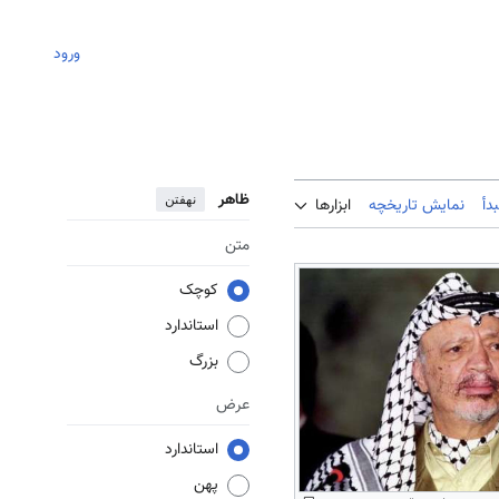
ورود
ظاهر
نهفتن
دأ
نمایش تاریخچه
ابزارها
متن
کوچک
استاندارد
بزرگ
عرض
استاندارد
پهن