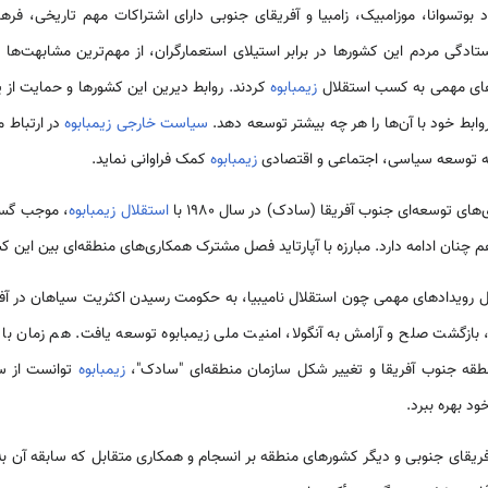
وتسوانا، موزامبیک، زامبیا و آفریقای جنوبی دارای اشتراکات مهم تاریخی، فرهن
ادگی مردم این کشورها در برابر استیلای استعمارگران، از مهم‌ترین مشابهت‌ها و
ک‌های مهمی به کسب استقلال
زیمبابوه
کردند. روابط دیرین این کشورها و حمایت از
بط خود با آن‌ها را هر چه بیشتر توسعه دهد.
سیاست خارجی زیمبابوه
در ارتباط م
 توسعه سیاسی، اجتماعی و اقتصادی
زیمبابوه
کمک فراوانی نماید.
ی توسعه‌ای جنوب آفریقا (سادک) در سال 1980 با
استقلال زیمبابوه
، موجب گ
 چنان ادامه دارد. مبارزه با آپارتاید فصل مشترک همکاری‌های منطقه‌ای بین این کش
ل رویدادهای مهمی چون استقلال نامیبیا، به حکومت رسیدن اکثریت سیاهان در آ
، بازگشت صلح و آرامش به آنگولا، امنیت ملی زیمبابوه توسعه یافت. هم زمان 
قه جنوب آفریقا و تغییر شکل سازمان منطقه‌ای "سادک"،
زیمبابوه
د بهره ببرد.
فریقای جنوبی و دیگر کشورهای منطقه بر انسجام و همکاری متقابل که سابقه آن