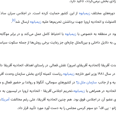
زادی بخش برمی‌گردد، تأکید دارد.
 دوره‌های مختلف
زیمبابوه
از این کشور حمایت کرده است. در اجلاس سران سادک در
]
۶
[
امنولث و اتحادیه اروپا جهت برداشتن تحریم‌ها علیه
زیمبابوه
ارسال شد
.
خود در منطقه به خصوص با
زیمبابوه
با احتیاط کامل عمل می‌کند و در برابر موگاب
لی به دلایل داخلی و بین‌الملل چاره‌ای جز رعایت برخی روش‌ها از جمله سکوت سیاس
دت آفریقا (اتحادیه آفریقای امروز) نقش فعالی در راستای اهداف اتحادیه آفریقا د
ر امور خارجه
زیمبابوه
ریاست کمیته آزادی بخش سازمان وحدت آفریق
یه و از جانب
سازمان ملل
در کشورهای سومالی، آنگولا و رواندا بر حضور فعال و مؤ
تحادیه در همراهی با
زیمبابوه
،تحریم اجلاس آفریقا - اتحادیه اروپا در لیسبون به
عضو آن در اجلاس فوق بود. هم چنین اتحادیه آفریقا، علی رغم مخالفت
آمریکا
،
نو - پی اف" دو سوم کرسی مجلس را به دست آورد مورد تأیید قرار داد.