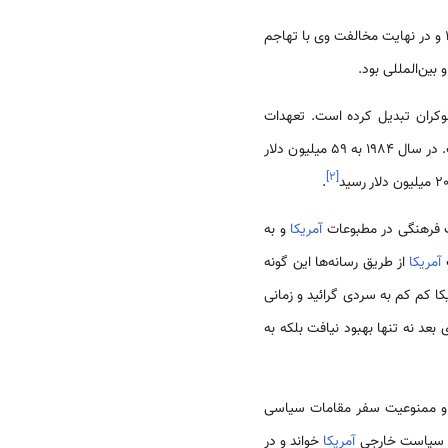
به گرانادا در سال 1982 و در نهایت مخالفت وی با تهاجم
شوکران تبدیل کرده است. تعهدات
به این کشور در سال 1980 با 24 میلیون دلار آغاز و در سال 1982 به 84 میلیون دلارا فزایش یافت. در سال 1984 به 59 میلیون دلار
]
۲
[
.
ت فرهنگی در مطبوعات
آمریکا
و به
آمریکا
از طریق رسانه‌ها این گونه
کا کم کم به سردی گرائید و زمانی
ای بعد نه تنها بهبود نیافت بلکه به
ا و ممنوعیت سفر مقامات سیاسی
ی سیاست خارجی
آمریکا
خواند و در