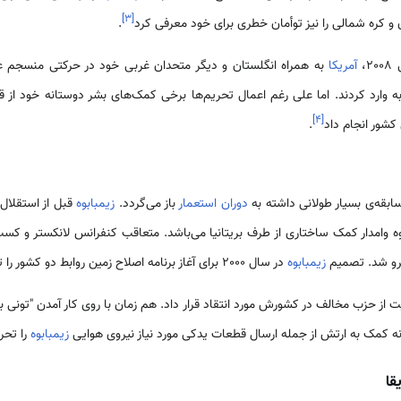
]
۳
[
و کره شمالی را نیز توأمان خطری برای خود معرفی کرد
.
آمریکا
به همراه انگلستان و دیگر متحدان غربی خود در حرکتی منسجم
]
۴
[
.
سابقه‌ی بسیار طولانی داشته به
دوران استعمار
باز می‌گردد.
زیمبابوه
قبل از استقلال 
 وامدار کمک ساختاری از طرف بریتانیا می‌باشد. متعاقب کنفرانس لانکستر و کسب
زیمبابوه
در سال 2000 برای آغاز برنامه اصلاح زمین روابط دو کشور را تیره و تار کرد.
 از حزب مخالف در کشورش مورد انتقاد قرار داد. هم زمان با روی کار آمدن "تونی ب
ونه کمک به ارتش از جمله ارسال قطعات یدکی مورد نیاز نیروی هوایی
زیمبابوه
را تحر
قا