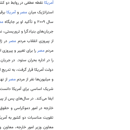
آمریکا
نقطه عطفی در روابط دو کشو
استراتژیک میان
مصر
و
آمریکا
برقر
سال 2009 و تأکید او بر جایگاه
مص
جریان‌­های بنیادگرا و تروریستی، ن
از پیروزی انقلاب مردم
مصر
مردم
مصر
را برای تغییر و پیروزی
را در اداره بحران ستود. در جری
دولت آمریکا قرار گرفت، به تدریج 
و میلیون‌­ها نفر از مردم
مصر
از نه
شریک اساسی برای آمریکا دانست 
ایفا می­‌کند. در سال­‌های پس از پی
خارجه در امور دموکراسی و حقوق 
تقویت مناسبات دو کشور به آمریکا 
معاون وزیر امور خارجه، معاون وزا