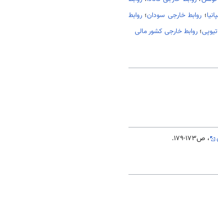
انیا
؛
روابط خارجی سودان
؛
روابط
تیوپی
؛
روابط خارجی کشور مالی
، ص173-179.