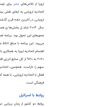
اروپا از تلاش­‌های
مصر
برای توس
اتحادیه اروپایی به ایفای نقش بیش
اروپایی در آخرین دهه قرن گذشت
سال 2004 شامل بخش‌­ها
محورهای این تحول بود. برنامه ه
می‌­رود. این برنامه با مبلغ 558 میلیون یورو شامل بخش­‌های بهداشت، حمل و نقل و حمایت مستقیم از بودجه دولت
اهتمام اتحادیه اروپا به همکاری با
2020 به 20% از کل منابع انرژی افزایش یابد.
سهم را داراست. همچنین، اتحادی
فعال با اتحادیه اروپایی، با همه ک
فرهنگی است.
روابط با اسرائیل
روابط دو کشور از زمان برپایی د