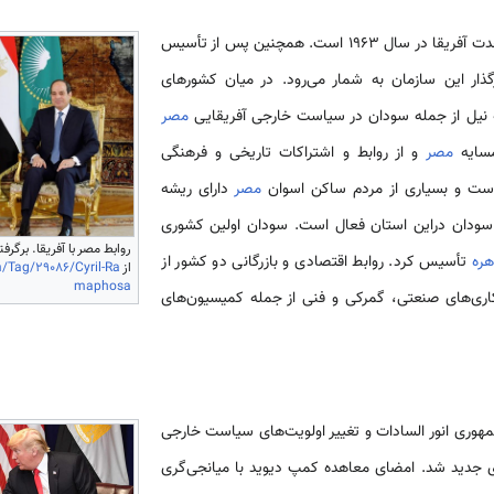
از مؤسسان سازمان وحدت آفریقا در سال 1963 است. همچنین پس از تأسیس
رگذار این سازمان به شمار می­‌رود. در میان کشورهای
ه نیل از جمله سودان در سیاست خارجی آفریقایی
مصر
همسایه
مصر
و از روابط و اشتراکات تاریخی و فرهنگی
 است و بسیاری از مردم ساکن اسوان
مصر
دارای ریشه
ی سودان دراین استان فعال است. سودان اولین کشوری
روابط مصر با آفریقا. برگرف
هره
تأسیس کرد. روابط اقتصادی و بازرگانی دو کشور از
از
/Tag/29086/Cyril-Ra
maphosa
کاری­‌های صنعتی، گمرکی و فنی از جمله کمیسیون­‌های
هوری انور السادات و تغییر اولویت­‌های سیاست خارجی
ای جدید شد. امضای معاهده کمپ دیوید با میانجی­‌گری