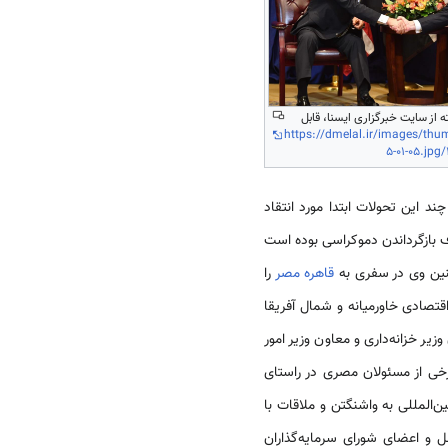
ته از سایت خبرگزاری ایسنا، قابل
https://dmelal.ir/images/thu
5-01-05.jpg
، هر چند این تحولات ابتدا مورد انتقاد
دف بازگرداندن دموکراسی بوده است
مچنین وی در سفری به
قاهره
مصر
را
صادی خاورمیانه و شمال آفریقا
زیر خزانه‌­داری و معاون وزیر امور
رخی از مسئولان مصری در راستای
ن‌المللی به واشنگتن و ملاقات با
لل و اعضای شورای سرمایه­‌گذاران