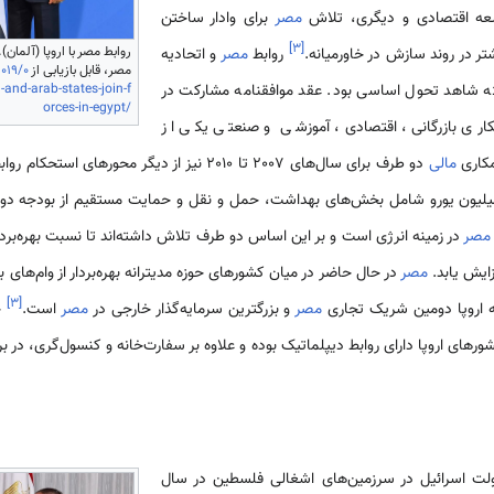
عه اقتصادی و دیگری، تلاش
مصر
برای وادار ساختن
]
۳
[
روابط مصر با اروپا (آلمان)
تر در روند سازش در خاورمیانه.
روابط
مصر
و اتحادیه
مصر، قابل بازیابی از
019/0
-and-arab-states-join-f
ه شاهد تحول اساسی بود. عقد موافقنامه مشارکت در
orces-in-egypt/
ی همکاری بازرگانی، اقتصادی، آموزشی و صنعتی یکی از
مکاری
مالی
دو طرف برای سال­‌های 2007 تا 2010 نیز از دیگر محورهای استحکام روابط
مصر
در زمینه انرژی است و بر این اساس دو طرف تلاش داشته‌­اند تا نسبت بهره‌­بردار
مصر
در حال حاضر در میان کشورهای حوزه مدیترانه بهره‌­بردار از وام­‌های 
]
۳
[
ه اروپا دومین شریک تجاری
مصر
و بزرگترین سرمایه­‌گذار خارجی در
مصر
است.
ج
شورهای اروپا دارای روابط دیپلماتیک بوده و علاوه بر سفارت‌خانه و کنسول‌گری، در ب
ولت اسرائیل در سرزمین­‌های اشغالی فلسطین در سال