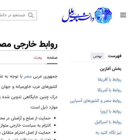
رش
ه
منوی اصلی
حتوا
روابط خارجی مص
فهرست
نهفتن
صفحه
بحث
بخش آغازین
جمهوری عربی
مصر
با توجه به عق
روابط با آفریقا
کشورهای عرب خاورمیانه و جهان ا
روابط با آمریکا
درک چنین جایگاهی تدوین شده و 
روابط مصر و کشورهای آسیایی
موارد ذیل است:
روابط با اروپا
حمایت از صلح و آرامش در محیط 
روابط با اسرائیل
التزام به سیاست خارجی متواز
حمایت از اصل احترام متقابل 
نیز نگاه کنید به