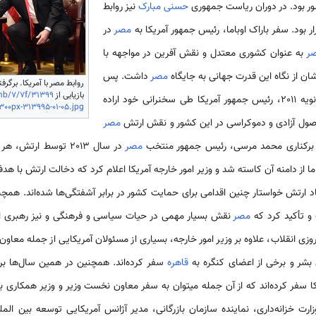
ر بود. در دوران ریاست جمهوری
حسنی مبارک
نیز روابط
ار بود. سفر باراک اوباما، رئیس ­جمهور آمریکا به
مصر
در
ر
به عنوان کشوری معتدل و نقش آفرین در مواجهه با
شان از نگاه این قدرت جهانی به جایگاه
مصر
داشت. پس
روابط مصر با آمریکا. برگرف
بازیابی از
mb/7/7f/31399
در ژانویه 2011، رئیس ­جمهور آمریکا طی سخنرانی خود اراده
/300px-313995-01-05.jpg
 اصول آزادی و دموکراسی در این کشور و نقش ارتش
مصر
ان برکناری محمد مرسی، رئیس­ جمهور منتخب
مصر
در سال 2013 توسط ارتش
اما از دامنه آن کاسته شد و وزیر امور خارجه آمریکا اعلام کرد که دخالت ارتش با ه
اد ارتش خواستار چنین اقدامی برای حمایت کشور در برابر آشفتگی­‌ها شده‌­اند. ه
و تأکید کرد که
مصر
نقش بسیار مهمی در حیات سیاسی و فرهنگی و نیز رهبری اقت
روزی انقلاب، علاوه بر وزیر امور خارجه، بسیاری از مسئولان آمریکایی از جمله معاون و
بشر و برخی از اعضای کنگره به
قاهره
سفر کرده‌­اند. همچنین در همین سال­‌ها ب
سفر کرده­‌اند که از آن جمله می­توان به سفر معاون نخست­ وزیر و وزیر همکاری بی
رت خزانه‌­داری، نماینده سازمان بازرگانی، مدیر آژانس آمریکایی توسعه بین­ الم