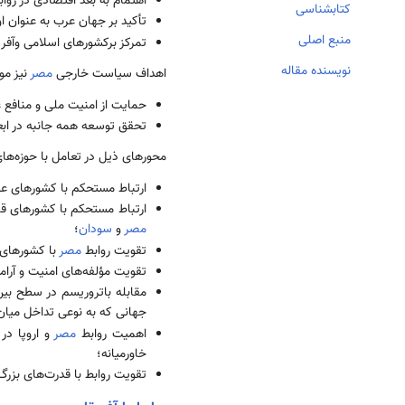
اهتمام به بعد اقتصادی در روابط
کتابشناسی
تأکید بر جهان عرب به عنوان
منبع اصلی
تمرکز برکشورهای اسلامی وآفری
نویسنده مقاله
اهداف سیاست خارجی
مصر
نیز مو
حمایت از امنیت ملی و منافع 
تحقق توسعه همه‌ ­جانبه در ابع
محورهای ذیل در تعامل با حوزه­‌
ارتباط مستحکم با کشورهای ع
ارتباط مستحکم با کشورهای قاره
مصر
و
سودان
؛
تقویت روابط
مصر
با کشورهای 
تقویت مؤلفه­‌های امنیت و آرا
مقابله باتروریسم در سطح بین‌­
جهانی که به نوعی تداخل میا
اهمیت روابط
مصر
و اروپا در 
خاورمیانه؛
تقویت روابط با قدرت­‌های بزرگ