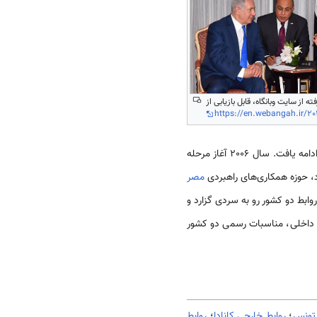
ته از سایت وبانگاه، قابل بازیابی از
https://en.webangah.ir/2
روابط اقتصادی دو کشور بر مبنای معاهده مزبور نیز شکل گرفت و البته در فضایی آکنده از بدبینی و احساس تهدید ادامه یافت. سال 2006 آغاز مرحله
د، حوزه همکاری­‌های راهبردی
مصر
پاشی حکومت حسنی مبارک ادامه داشت. پس از پیروزی انقلاب ژانویه 2011، هر چند روابط دو کشور رو به سردی گزارد و
اع داخلی، مناسبات رسمی دو کشور
 تونس
؛
روابط خارجی کانادا
؛
روابط