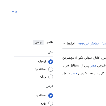
ورود
ظاهر
نهفتن
دأ
نمایش تاریخچه
ابزارها
متن
ترل کانال سوئز، یکی از مهمترین
کوچک
 خارجی
مصر
پس از استقلال نیز با
استاندارد
صول کلی سیاست خارجی
مصر
شامل
بزرگ
عرض
استاندارد
پهن