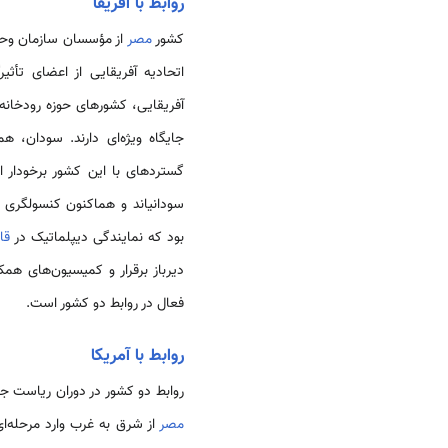
روابط با آفریقا
کشور
مصر
اتحادیه آفریقایی از اعضای تأثی
آفریقایی، کشورهای حوزه رودخان
جایگاه ویژه‌­ای دارند. سودان، 
گسترده­ای با این کشور برخودار
سودانی­اند و هم­اکنون کنسولگر
بود که نمایندگی دیپلماتیک در
قا
دیرباز برقرار و کمیسیون­‌های هم
فعال در روابط دو کشور است.
روابط با آمریکا
روابط دو کشور در دوران ریاست جم
مصر
از شرق به غرب وارد مرحله‌­