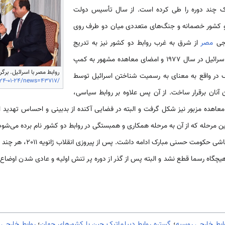
ارک چند دوره را طی کرده است. از سال تأسیس دولت
 1977 مناسبات دو کشور خصمانه و جنگ­‌های متعددی میان دو طرف روی
رجی
مصر
از شرق به غرب روابط دو کشور نیز به تدریج
متحول شد. سفر انور السادات به اسرائیل در سال 1977 و امضای معاهده مشهور به کمپ
روابط مصر با اسرائیل. برگرف
024-01-24/news=43717/
 آنان برقرار ساخت. از آن پس علاوه بر روابط سیاسی،
ین مرحله که از آن به مرحله همکاری و همبستگی در روابط دو کشور نام برده می‌­شو
و اسرائیل افزایش یافت که تا فرو
 هیچگاه رسما قطع نشد و البته پس از گذر از دوره پر تنش اولیه و عادی شدن اوض
ابط خارجی روسیه
؛
گستره روابط دیپلماتیک چین با کشورهای جهان
؛
روابط خارجی