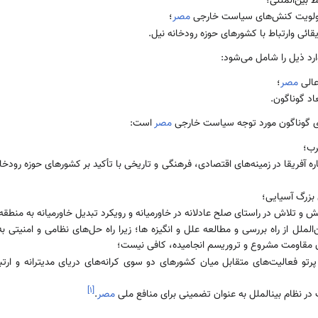
 بین‌­المللی؛
 اولویت کنش‌­های سیاست خارجی
مصر
؛
قائی وارتباط با کشورهای حوزه رودخانه نیل.
ارد ذیل را شامل می‌شود:
عالی
مصر
؛
اد گوناگون.
های گوناگون مورد توجه سیاست خارجی
مصر
است:
رب؛
 آفریقا در زمینه­‌های اقتصادی، فرهنگی و تاریخی با تأکید بر کشورهای حوزه رودخان
بزرگ آسیایی؛
مش و تلاش در راستای صلح عادلانه در خاورمیانه و رویکرد تبدیل خاورمیانه به منطقه
الملل از راه بررسی و مطالعه علل و انگیزه­ ها؛ زیرا راه حل­‌های نظامی و امنیتی به
ن مقاومت مشروع و تروریسم انجامیده، کافی نیست؛
پرتو فعالیت‌­های متقابل میان کشورهای دو سوی کرانه­‌های دریای مدیترانه و ارت
]
۱
[
 در نظام بین­الملل به عنوان تضمینی برای منافع ملی
مصر
.