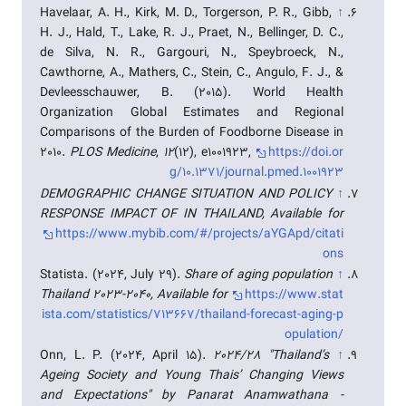
Havelaar, A. H., Kirk, M. D., Torgerson, P. R., Gibb,
↑
H. J., Hald, T., Lake, R. J., Praet, N., Bellinger, D. C.,
de Silva, N. R., Gargouri, N., Speybroeck, N.,
Cawthorne, A., Mathers, C., Stein, C., Angulo, F. J., &
Devleesschauwer, B. (2015). World Health
Organization Global Estimates and Regional
Comparisons of the Burden of Foodborne Disease in
2010.
PLOS Medicine
,
12
(12), e1001923,
https://doi.or
g/10.1371/journal.pmed.1001923
DEMOGRAPHIC CHANGE SITUATION AND POLICY
↑
RESPONSE IMPACT OF IN THAILAND, Available for
https://www.mybib.com/#/projects/aYGApd/citati
ons
Statista. (2024, July 29).
Share of aging population
↑
Thailand 2023-2040, Available for
https://www.stat
ista.com/statistics/713667/thailand-forecast-aging-p
opulation/
Onn, L. P. (2024, April 15).
2024/28 "Thailand’s
↑
Ageing Society and Young Thais’ Changing Views
and Expectations" by Panarat Anamwathana -