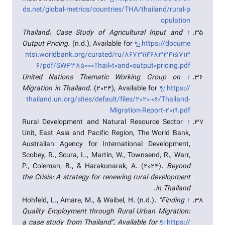
ds.net/global-metrics/countries/THA/thailand/rural-p
opulation
Thailand: Case Study of Agricultural Input and
↑
Output Pricing
. (n.d.), Available for
https://docume
nts1.worldbank.org/curated/ru/86731146833415713
6/pdf/SWP385000Thail0t0and0output0pricing.pdf
United Nations Thematic Working Group on
↑
Migration in Thailand
. (2024), Available for
https://
thailand.un.org/sites/default/files/2020-06/Thailand-
Migration-Report-2019.pdf
Rural Development and Natural Resource Sector
↑
Unit, East Asia and Pacific Region, The World Bank,
Australian Agency for International Development,
Scobey, R., Scura, L., Martin, W., Townsend, R., Warr,
P., Coleman, B., & Harakunarak, A. (2024).
Beyond
the Crisis: A strategy for renewing rural development
.
in Thailand
Hohfeld, L., Amare, M., & Waibel, H. (n.d.).
“Finding
↑
Quality Employment through Rural Urban Migration:
a case study from Thailand”, Available for
https://