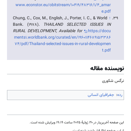
www.econstor.eu/obitstream/10419/48316/1/4_amar
e.pdf
Chung, C., Cox, M., English, J., Porter, I. C., & World
↑
Bank. (1978).
THAILAND SELECTED ISSUES IN
RURAL DEVELOPMENT, Available for
https://docu
ments1.worldbank.org/curated/en/1960114689153386
74/pdf/Thailand-selected-issues-in-rural-developmen
t.pdf
نویسنده مقاله
نرگس شکوری
رده
:
جغرافیای انسانی
این صفحه آخرین‌بار در ‏۳۰ ژوئیهٔ ۲۰۲۵ ساعت ‏۱۹:۱۹ ویرایش شده است.
از این صفحه ۶٬۳۰۱بار بازدید شده است.