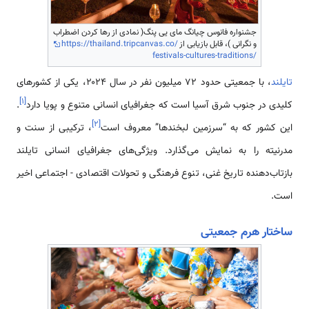
جشنواره فانوس چیانگ مای یی پنگ( نمادی از رها کردن اضطراب
و نگرانی )، قابل بازیابی از
https://thailand.tripcanvas.co/
festivals-cultures-traditions/
تایلند
، با جمعیتی حدود ۷2 میلیون نفر در سال ۲۰۲۴، یکی از کشورهای
]
۱
[
کلیدی در جنوب شرق آسیا است که جغرافیای انسانی متنوع و پویا دارد
.
]
۲
[
این کشور که به “سرزمین لبخندها” معروف است
، ترکیبی از سنت و
مدرنیته را به نمایش می‌گذارد. ویژگی‌های جغرافیای انسانی تایلند
بازتاب‌دهنده تاریخ غنی، تنوع فرهنگی و تحولات اقتصادی - اجتماعی اخیر
است.
ساختار هرم جمعیتی