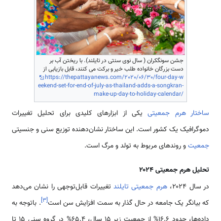
جشن سونگکران ( سال نوی سنتی در تایلند). با ریختن آب بر
دست بزرگان خانواده طلب خیر و برکت می کنند، قابل بازیابی از
https://thepattayanews.com/2020/06/30/four-day-w
eekend-set-for-end-of-july-as-thailand-adds-a-songkran-
make-up-day-to-holiday-calendar/
ساختار هرم جمعیتی
یکی از ابزارهای کلیدی برای تحلیل تغییرات
دموگرافیک یک کشور است. این ساختار نشان‌دهنده توزیع سنی و جنسیتی
جمعیت
و روندهای مربوط به تولد و مرگ است.
تحلیل هرم جمعیتی ۲۰۲۴
در سال ۲۰۲۴،
هرم جمعیتی تایلند
تغییرات قابل‌توجهی را نشان می‌دهد
]
۳
[
که بیانگر یک جامعه در حال گذار به سمت افزایش سن است
. باتوجه‌ به
داده‌ها، حدود ۱۶.۶% از جمعیت زیر ۱۵ سال، ۶۵.۴% در گروه سنی ۱۵ تا