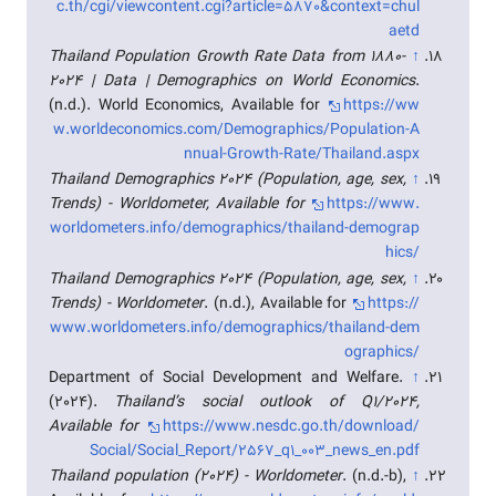
c.th/cgi/viewcontent.cgi?article=5870&context=chul
aetd
Thailand Population Growth Rate Data from 1880-
↑
2024 | Data | Demographics on World Economics
.
(n.d.). World Economics, Available for
https://ww
w.worldeconomics.com/Demographics/Population-A
nnual-Growth-Rate/Thailand.aspx
Thailand Demographics 2024 (Population, age, sex,
↑
Trends) - Worldometer, Available for
https://www.
worldometers.info/demographics/thailand-demograp
hics/
Thailand Demographics 2024 (Population, age, sex,
↑
Trends) - Worldometer
. (n.d.), Available for
https://
www.worldometers.info/demographics/thailand-dem
ographics/
Department of Social Development and Welfare.
↑
(2024).
Thailand’s social outlook of Q1/2024,
Available for
https://www.nesdc.go.th/download/
Social/Social_Report/2567_q1_003_news_en.pdf
Thailand population (2024) - Worldometer
. (n.d.-b),
↑