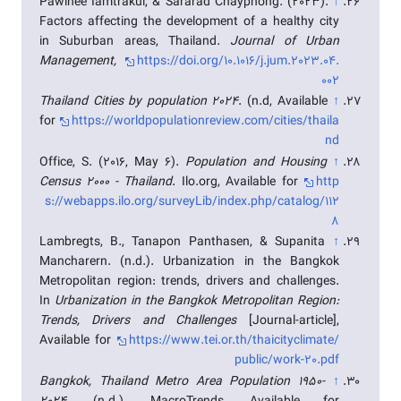
Pawinee Iamtrakul, & Sararad Chayphong. (2023).
↑
Factors affecting the development of a healthy city
in Suburban areas, Thailand.
Journal of Urban
Management,
https://doi.org/10.1016/j.jum.2023.04.
002
Thailand Cities by population 2024
. (n.d, Available
↑
for
https://worldpopulationreview.com/cities/thaila
nd
Office, S. (2016, May 6).
Population and Housing
↑
Census 2000 - Thailand
. Ilo.org, Available for
http
s://webapps.ilo.org/surveyLib/index.php/catalog/112
8
Lambregts, B., Tanapon Panthasen, & Supanita
↑
Mancharern. (n.d.). Urbanization in the Bangkok
Metropolitan region: trends, drivers and challenges.
In
Urbanization in the Bangkok Metropolitan Region:
Trends, Drivers and Challenges
[Journal-article],
Available for
https://www.tei.or.th/thaicityclimate/
public/work-20.pdf
Bangkok, Thailand Metro Area Population 1950-
↑