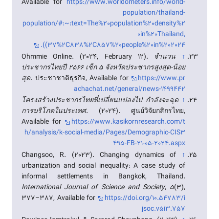
Available for
https://www.worldometers.info/world-
population/thailand-
population/#:~:text=The%20population%20density%2
0in%20Thailand,
(37%2C838%2C857%20people%20in%202024).
Ohmmie Online. (2024, February 12).
จำนวน
↑
ประชากรไทยปี 2566 เช็ก 5 จังหวัดประชากรสูงสุด-น้อย
สุด
. ประชาชาติธุรกิจ, Available for
https://www.pr
achachat.net/general/news-1499442
โครงสร้างประชากรไทยที่เปลี่ยนแปลงไป กำลังจะฉุด
↑
การบริโภคในประเทศ
. (2024). ศูนย์วิจัยกสิกรไทย,
Available for
https://www.kasikornresearch.com/t
h/analysis/k-social-media/Pages/Demographic-CIS3
495-FB-21-05-2024.aspx
Changsoo, R. (2023). Changing dynamics of
↑
urbanization and social inequality: A case study of
informal settlements in Bangkok, Thailand.
International Journal of Science and Society
,
5
(3),
377–387, Available for
https://doi.org/10.54783/i
jsoc.v5i3.757