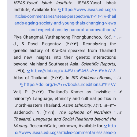
ISEAS-Yusof Ishak Institute
. ISEAS-Yusof Ishak
Institute, Available for
https://www.iseas.edu.sg/a
rticles-commentaries/iseas-perspective/2024-28-thail
ands-ageing-society-and-young-thais-changing-views
-and-expectations-by-panarat-anamwathana/
Piya Changmai, Yutthaphong Phongbunchoo, Kočí,
↑
J., & Pavel Flegontov. (2023). Reanalyzing the
genetic history of Kra-Dai speakers from Thailand
and new insights into their genetic interactions
beyond Mainland Southeast Asia.
Scientific Reports
,
13
(1),
https://doi.org/10.1038/s41598-023-35507-8
Atlas of Thailand. (2024). In
IRD Éditions eBooks,
↑
https://doi.org/10.4000/books.irdeditions.32387
Vail, P. (2022). Thailand’s Khmer as ‘invisible
↑
minority’: Language, ethnicity and cultural politics in
north-eastern Thailand.
Asian Ethnicity
,
8
(2), 111–130.
Badenoch, N. (2021).
The Uplands of Northern
↑
Thailand: Language and Social Relations beyond the
Muang
. ResearchGate; unknown, Available for
http
s://www.iseas.edu.sg/articles-commentaries/iseas-p