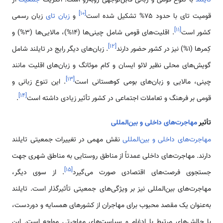
]
۱۰
[
قومیت تای با حدود ۷۵% تشکیل شده است
و
زبان تای
زبان رسمی
]
۱۱
[
کشور است
. اقلیت‌های قومی شامل چینی‌ها (۱۴%)، مالایی‌ها (۳%) و
]
۱۲
[
کِمرها (۱%) نیز در کشور حضور دارند
. زبان‌های دیگر رایج در تایلند شامل
گویش‌های محلی نظیر لائو ایسان و کام موئانگ و زبان‌های اقلیت مانند
]
۱۳
[
چینی، مالایی و زبان‌های بومی کوهستانی است
. این تنوع زبانی و
]
۱۴
[
قومی بر فرهنگ و تعاملات اجتماعی در کشور تأثیر زیادی داشته است
.
تأثیر
مهاجرت‌های داخلی و بین‌المللی
مهاجرت‌های داخلی و بین‌المللی
نقش مهمی در تغییرات جمعیتی تایلند
دارند. مهاجرت‌های داخلی عمدتاً از مناطق روستایی به مناطق شهری جهت
]
۱۵
[
جستجوی فرصت‌های اقتصادی صورت می‌گیرد
. از سوی دیگر،
مهاجرت‌های بین‌المللی نیز بر ویژگی‌های جمعیتی تأثیرگذار است. تایلند
به‌عنوان یک مقصد محبوب برای مهاجران از کشورهای همسایه و دوردست،
با چالش‌های مرتبط با ادغام و سیاست‌های مهاجرتی مواجه است. این