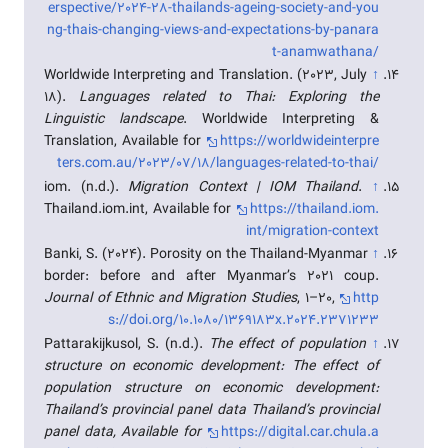
erspective/2024-28-thailands-ageing-society-and-you
ng-thais-changing-views-and-expectations-by-panara
t-anamwathana/
Worldwide Interpreting and Translation. (2023, July
↑
18).
Languages related to Thai: Exploring the
Linguistic landscape
. Worldwide Interpreting &
Translation, Available for
https://worldwideinterpre
ters.com.au/2023/07/18/languages-related-to-thai/
iom. (n.d.).
Migration Context | IOM Thailand
.
↑
Thailand.iom.int, Available for
https://thailand.iom.
int/migration-context
Banki, S. (2024). Porosity on the Thailand-Myanmar
↑
border: before and after Myanmar’s 2021 coup.
Journal of Ethnic and Migration Studies
, 1–20,
http
s://doi.org/10.1080/1369183x.2024.2371233
Pattarakijkusol, S. (n.d.).
The effect of population
↑
structure on economic development: The effect of
population structure on economic development:
Thailand’s provincial panel data Thailand’s provincial
panel data, Available for
https://digital.car.chula.a