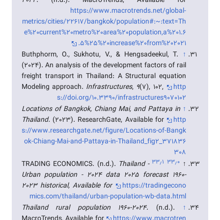
2024
. (n.d.). MacroTrends, Available for
https://www.macrotrends.net/global-
metrics/cities/22617/bangkok/population#:~:text=Th
e%20current%20metro%20area%20population,a%201.6
5%25%20increase%20from%202021.
Buthphorm, O., Sukhotu, V., & Hengsadeekul, T.
↑
(2024). An analysis of the development factors of rail
freight transport in Thailand: A Structural equation
Modeling approach.
Infrastructures
,
9
(7), 102,
http
s://doi.org/10.3390/infrastructures9070102
Locations of Bangkok, Chiang Mai, and Pattaya in
↑
Thailand.
(2023). ResearchGate, Available for
http
s://www.researchgate.net/figure/Locations-of-Bangk
ok-Chiang-Mai-and-Pattaya-in-Thailand_fig2_371836
308
۳۳٫۱
۳۳٫۰
TRADING ECONOMICS. (n.d.).
Thailand -
↑
Urban population - 2024 data 2025 forecast 1960-
2023 historical, Available for
https://tradingecono
mics.com/thailand/urban-population-wb-data.html
Thailand rural population 1960-2024
. (n.d.).
↑
MacroTrends, Available for
https://www.macrotren