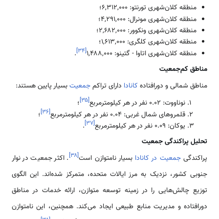
منطقه کلان‌شهری تورنتو: ۶,۳۱۲,۰۰۰؛
منطقه کلان‌شهری مونرال: ۴,۲۹۱,۰۰۰؛
منطقه کلان‌شهری ونکوور: ۲,۶۸۲,۰۰۰؛
منطقه کلان‌شهری کلگری: ۱,۶۱۳,۰۰۰؛
]
۳۴
[
منطقه کلان‌شهری اتاوا - گتینو: ۱,۴۸۸,۰۰۰
.
مناطق کم‌جمعیت
مناطق شمالی و دورافتاده
کانادا
دارای تراکم
جمعیت
بسیار پایین هستند:
]
۳۵
[
نوناووت: ۰.۰۲ نفر در هر کیلومترمربع
؛
]
۳۶
[
قلمروهای شمال غربی: ۰.۰۴ نفر در هر کیلومترمربع
؛
]
۳۷
[
یوکان: ۰.۰۹ نفر در هر کیلومترمربع
.
تحلیل پراکندگی جمعیت
]
۳۸
[
پراکندگی
جمعیت در کانادا
بسیار نامتوازن است
. اکثر جمعیت در نوار
جنوبی کشور، نزدیک به مرز ایالات متحده، متمرکز شده‌اند. این الگوی
توزیع چالش‌هایی را در زمینه توسعه متوازن، ارائه خدمات در مناطق
دورافتاده و مدیریت منابع طبیعی ایجاد می‌کند. همچنین، این نامتوازن