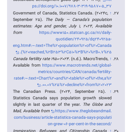
sustainable development goals
(pp. 929–938),
htt
ps://doi.org/10.1007/978-3-319-95870-5_37
Government of Canada, Statistics Canada. (2024c,
↑
September 25).
The Daily — Canada’s population
estimates: Age and gender, July 1, 2024, Available
from
https://www150.statcan.gc.ca/n1/daily-
quotidien/240925/dq240925a-
eng.htm#:~:text=The%20population%20of%20Canada
%20reached,%2B253%2C510%3B%20%2B0.7%25).
Canada fertility rate 1950-2024
. (n.d.). MacroTrends,
↑
Available from
https://www.macrotrends.net/global-
metrics/countries/CAN/canada/fertility-
rate#:~:text=Chart%20and%20table%20of%20the,a%2
00.07%25%20decline%20from%202023.
The Canadian Press. (2024, September 25).
↑
Statistics Canada says population growth slowed
slightly in last quarter of the year.
The Globe and
Mail, Available from
https://www.theglobeandmail.
com/business/article-statistics-canada-says-populati
on-grew-06-per-cent-in-the-second/
Immigration, Refugees and Citizenship Canada
↑