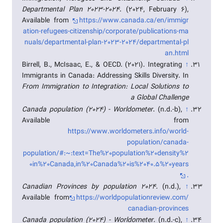
Departmental Plan 2023-2024
. (2024, February 6),
Available from
https://www.canada.ca/en/immigr
ation-refugees-citizenship/corporate/publications-ma
nuals/departmental-plan-2023-2024/departmental-pl
an.html
Birrell, B., McIsaac, E., & OECD. (2021). Integrating
↑
Immigrants in Canada: Addressing Skills Diversity. In
From Immigration to Integration: Local Solutions to
a Global Challenge
Canada population (2024) - Worldometer
. (n.d.-b),
↑
Available from
https://www.worldometers.info/world-
population/canada-
population/#:~:text=The%20population%20density%2
0in%20Canada,in%20Canada%20is%2040.5%20years
.
Canadian Provinces by population 2024
. (n.d.),
↑
Available from
https://worldpopulationreview.com/
canadian-provinces
Canada population (2024) - Worldometer
. (n.d.-c),
↑