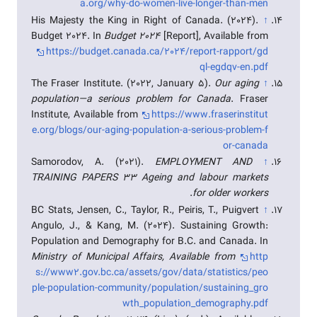
a.org/why-do-women-live-longer-than-men
His Majesty the King in Right of Canada. (2024).
↑
Budget 2024. In
Budget 2024
[Report], Available from
https://budget.canada.ca/2024/report-rapport/gd
ql-egdqv-en.pdf
The Fraser Institute. (2022, January 5).
Our aging
↑
population—a serious problem for Canada
. Fraser
Institute, Available from
https://www.fraserinstitut
e.org/blogs/our-aging-population-a-serious-problem-f
or-canada
Samorodov, A. (2021).
EMPLOYMENT AND
↑
TRAINING PAPERS 33 Ageing and labour markets
.
for older workers
BC Stats, Jensen, C., Taylor, R., Peiris, T., Puigvert
↑
Angulo, J., & Kang, M. (2024). Sustaining Growth:
Population and Demography for B.C. and Canada. In
Ministry of Municipal Affairs, Available from
http
s://www2.gov.bc.ca/assets/gov/data/statistics/peo
ple-population-community/population/sustaining_gro
wth_population_demography.pdf