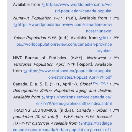
Available from
https://www.worldometers.info/wo
rld-population/canada-populat
Nunavut Population 2024
. (n.d.), Available from
↑
https://worldpopulationreview.com/canadian-provi
nces/nunavut
Yukon Population 2024
. (n.d.), Available from
htt
↑
ps://worldpopulationreview.com/canadian-province
s/yukon
NWT Bureau of Statistics. (2024).
Northwest
↑
Territories Population April 2024
[Report], Available
from
https://www.statsnwt.ca/population/populat
ion-estimates/PopEst_Apr2024.pdf
۳۸٫۱
۳۸٫۰
Canada, E. a. S. D. (2024, April 16).
Global
↑
Demographic Shifts: Population aging and decline,
Available from
https://horizons.service.canada.ca/
en/2024/demographic-shifts/index.shtml
TRADING ECONOMICS. (n.d.-a).
Canada - Urban
↑
population (% of total) - 2024 data 2025 forecast
1960-2023 historical, Available from
https://tradinge
conomics.com/canada/urban-population-percent-of-t