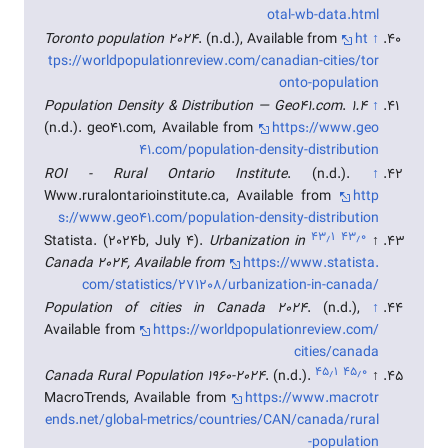
otal-wb-data.html
Toronto population 2024
. (n.d.), Available from
ht
↑
tps://worldpopulationreview.com/canadian-cities/tor
onto-population
.
1.4 Population Density & Distribution — Geo41.com
↑
(n.d.). geo41.com, Available from
https://www.geo
41.com/population-density-distribution
ROI - Rural Ontario Institute
. (n.d.).
↑
Www.ruralontarioinstitute.ca, Available from
http
s://www.geo41.com/population-density-distribution
۴۳٫۱
۴۳٫۰
Statista. (2024b, July 4).
Urbanization in
↑
Canada 2024, Available from
https://www.statista.
com/statistics/271208/urbanization-in-canada/
Population of cities in Canada 2024
. (n.d.),
↑
Available from
https://worldpopulationreview.com/
cities/canada
۴۵٫۱
۴۵٫۰
Canada Rural Population 1960-2024
. (n.d.).
↑
MacroTrends, Available from
https://www.macrotr
ends.net/global-metrics/countries/CAN/canada/rural
-population