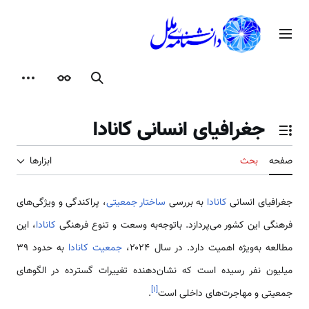
رش
ه
منوی اصلی
حتوا
جستجو
ظاهر
ابزارها
جغرافیای انسانی کانادا
تغییر وضعیت فهرست محتویات
صفحه
بحث
ابزارها
جغرافیای انسانی
کانادا
به بررسی
ساختار جمعیتی
، پراکندگی و ویژگی‌های
فرهنگی این کشور می‌پردازد. باتوجه‌به وسعت و تنوع فرهنگی
کانادا
، این
مطالعه به‌ویژه اهمیت دارد. در سال ۲۰۲۴،
جمعیت کانادا
به حدود ۳۹
میلیون نفر رسیده است که نشان‌دهنده تغییرات گسترده در الگوهای
]
۱
[
جمعیتی و مهاجرت‌های داخلی است
.