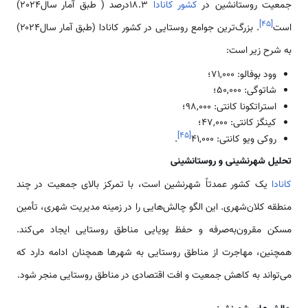
جمعیت روستانشین در
کشور کانادا
۱۸.۳درصد ( طبق آمار سال2024)
]
۴۵
[
است
. بزرگ‌ترین جوامع روستایی در کشور کانادا (طبق آمار سال۲۰۲۴)
به شرح زیر است:
وود بوفالو: ۷۱,۰۰۰؛
شاتوگی: ۵۰,۰۰۰؛
استراتکونا کانتی: ۹۸,۰۰۰؛
کینگز کانتی: ۴۷,۰۰۰؛
]
۴۵
[
روکی ویو کانتی: ۴۱,۰۰۰
.
تحلیل شهرنشینی و روستانشینی
کانادا
یک کشور عمدتاً شهرنشین است، با تمرکز بالای جمعیت در چند
منطقه کلان‌شهری. این الگو چالش‌هایی را در زمینه مدیریت شهری، تأمین
مسکن مقرون‌به‌صرفه و حفظ پویایی مناطق روستایی ایجاد می‌کند.
همچنین، مهاجرت از مناطق روستایی به شهرها همچنان ادامه دارد که
می‌تواند به کاهش جمعیت و افت اقتصادی در مناطق روستایی منجر شود.