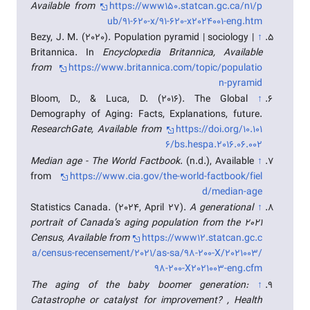
Available from
https://www150.statcan.gc.ca/n1/p
ub/91-620-x/91-620-x2024001-eng.htm
Bezy, J. M. (2020). Population pyramid | sociology |
↑
Britannica. In
Encyclopædia Britannica, Available
from
https://www.britannica.com/topic/populatio
n-pyramid
Bloom, D., & Luca, D. (2016). The Global
↑
Demography of Aging: Facts, Explanations, future.
ResearchGate, Available from
https://doi.org/10.101
6/bs.hespa.2016.06.002
Median age - The World Factbook
. (n.d.), Available
↑
from
https://www.cia.gov/the-world-factbook/fiel
d/median-age
Statistics Canada. (2024, April 27).
A generational
↑
portrait of Canada’s aging population from the 2021
Census, Available from
https://www12.statcan.gc.c
a/census-recensement/2021/as-sa/98-200-X/2021003/
98-200-X2021003-eng.cfm
The aging of the baby boomer generation:
↑
Catastrophe or catalyst for improvement? , Health