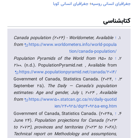
جغرافیای انسانی روسیه
؛
جغرافیای انسانی کوبا
کتابشناسی
Canada population (2024) - Worldometer, Available
↑
from
https://www.worldometers.info/world-popula
tion/canada-population/
Population Pyramids of the World from 1950 to
↑
2100
. (n.d.). PopulationPyramid.net , Available from
https://www.populationpyramid.net/canada/2014/
Government of Canada, Statistics Canada. (2024,
↑
September 25).
The Daily — Canada’s population
estimates: Age and gender, July 1, 2024 , Available
from
https://www150.statcan.gc.ca/n1/daily-quotid
ien/240925/dq240925a-eng.htm
Government of Canada, Statistics Canada. (2024a,
↑
June 24).
Population projections for Canada (2023
to 2073), provinces and territories (2023 to 2048):
Technical report on Methodology and assumptions,