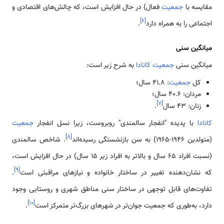
مقایسه با
جمعیت
فعال) در حال افزایش است، که چالش‌های اقتصادی و
]
۶
[
اجتماعی را به همراه دارد
.
میانگین سنی
میانگین سنی
جمعیت کانادا
به شرح زیر است:
کل
جمعیت
: ۴۱.۸ سال؛
مردان: ۴۰.۶ سال؛
]
۷
[
زنان: ۴۳ سال
.
کانادا
با پدیده "انفجار سالمندی" روبروست، زیرا نسل انفجار
جمعیت
]
۸
[
(متولدین 1946-1965) به سن بازنشستگی رسیده‌اند
. شاخص سالمندی
(نسبت افراد 65 سال و بالاتر به افراد زیر 15 سال) در حال افزایش است،
]
۹
[
که نشان‌دهنده تغییر در ساختار خانواده و نیازهای مراقبتی است
.
تفاوت‌های قابل توجهی در ساختار سنی مناطق شهری و روستایی وجود
]
۱۰
[
دارد، به‌طوری که جمعیت جوان‌تر در شهرهای بزرگ‌تر متمرکز است
.