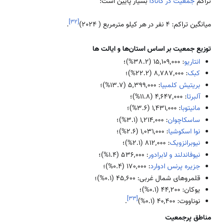
تراکم
جمعیت در کانادا
بسیار پایین است:
]
۳۲
[
میانگین تراکم: ۴ نفر در هر کیلو مترمربع ( 2024)
.
توزیع جمعیت بر اساس استان‌ها و ایالت ها
انتاریو
: 15,109,000 (38.2%)؛
کبک
: 8,787,000 (22.2%)؛
بریتیش کلمبیا
: 5,399,000 (13.7%)؛
آلبرتا
: 4,647,000 (11.8%)؛
مانیتوبا
: 1,431,000 (3.6%)؛
ساسکاچوان
: 1,214,000 (3.1%)؛
نوا اسکوشیا
: 1,031,000 (2.6%)؛
نیوبرانزویک
: 812,000 (2.1%)؛
نیوفاندلند و لابرادور
: 536,000 (1.4%)؛
جزیره پرنس ادوارد
: 170,000 (0.4%)؛
قلمروهای شمال غربی: 45,600 (0.1%)؛
یوکان: 44,200 (0.1%)؛
]
۳۳
[
نوناووت: 40,400 (0.1%)
.
مناطق پرجمعیت