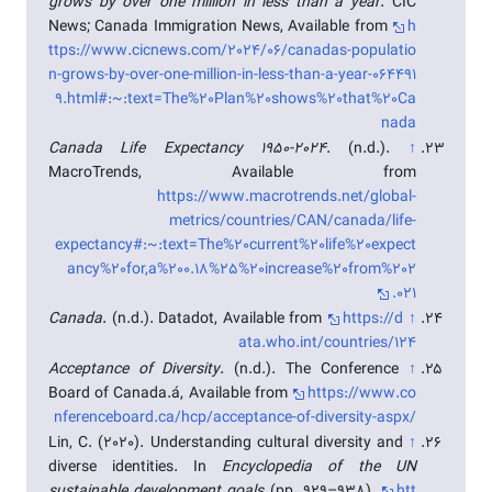
grows by over one million in less than a year
. CIC
News; Canada Immigration News, Available from
h
ttps://www.cicnews.com/2024/06/canadas-populatio
n-grows-by-over-one-million-in-less-than-a-year-064491
9.html#:~:text=The%20Plan%20shows%20that%20Ca
nada
Canada Life Expectancy 1950-2024
. (n.d.).
↑
MacroTrends, Available from
https://www.macrotrends.net/global-
metrics/countries/CAN/canada/life-
expectancy#:~:text=The%20current%20life%20expect
ancy%20for,a%200.18%25%20increase%20from%202
021.
Canada
. (n.d.). Datadot, Available from
https://d
↑
ata.who.int/countries/124
Acceptance of Diversity
. (n.d.). The Conference
↑
Board of Canada.á, Available from
https://www.co
nferenceboard.ca/hcp/acceptance-of-diversity-aspx/
Lin, C. (2020). Understanding cultural diversity and
↑
diverse identities. In
Encyclopedia of the UN