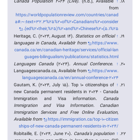
Canada Population 2024 (Live)
. (n.d.), Available
↑
from
https://worldpopulationreview.com/countries/canad
a#:~:text=32.3%25%20of%20Canadians%20consider
ed%20their,%25)%20and%20Chinese%20(5.1%25).
Heritage, C. (2024, August 14).
Statistics on official
↑
languages in Canada, Availablr from
https://www.
canada.ca/en/canadian-heritage/services/official-lan
guages-bilingualism/publications/statistics.html
Languages Canada
(2024).
Annual Conference
.
↑
Languagescanada.ca, Available from
https://www.
languagescanada.ca/en/annual-conference-2024
Gautam, K. (2024, July 15). Top 10 citizenships of
↑
new Canada permanent residents in 2024 - Canada
Immigration and Visa information.
Canada
Immigration and Visa Information. Canadian
Immigration Services and Free Online Evaluation,
Available from
https://immigration.ca/top-10-citizen
ships-of-new-canada-permanent-residents-in-2024/
Robitaille, E. (2024, June 20).
Canada’s population
↑