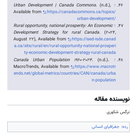
Urban Development | Canada Commons
. (n.d.),
↑
Available from
https://canadacommons.ca/topics/
urban-development/
Rural opportunity, national prosperity: An Economic
↑
Development Strategy for rural Canada
. (2024,
August 22), Available from
https://ised-isde.canad
a.ca/site/rural/en/rural-opportunity-national-prosperi
ty-economic-development-strategy-rural-canada
Canada Urban Population 1960-2024
. (n.d.).
↑
MacroTrends, Available from
https://www.macrotr
ends.net/global-metrics/countries/CAN/canada/urba
n-population
نویسنده مقاله
نرگس شکوری
رده
:
جغرافیای انسانی