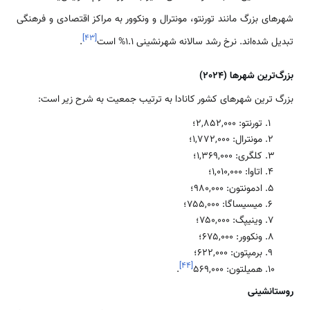
شهرهای بزرگ مانند تورنتو، مونترال و ونکوور به مراکز اقتصادی و فرهنگی
]
۴۳
[
تبدیل شده‌اند. نرخ رشد سالانه شهرنشینی ۱.۱% است
.
بزرگ‌ترین شهرها (2024)
بزرگ ترین شهرهای کشور کانادا به ترتیب جمعیت به شرح زیر است:
تورنتو: ۲,۸۵۲,۰۰۰؛
مونترال: ۱,۷۷۲,۰۰۰؛
کلگری: ۱,۳۶۹,۰۰۰؛
اتاوا: ۱,۰۱۰,۰۰۰؛
ادمونتون: ۹۸۰,۰۰۰؛
میسیساگا: ۷۵۵,۰۰۰؛
وینیپگ: ۷۵۰,۰۰۰؛
ونکوور: ۶۷۵,۰۰۰؛
برمپتون: ۶۲۲,۰۰۰؛
]
۴۴
[
همیلتون: ۵۶۹,۰۰۰
.
روستانشینی