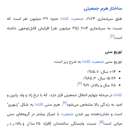
ساختار هرم جمعیتی
طبق سرشماری ۲۰۲۴،
جمعیت کانادا
حدود ۳۹ میلیون نفر است که
نسبت به سرشماری ۲۰۱۴ (۳۵ میلیون نفر) افزایش قابل‌توجهی داشته
]
۲
[
است
.
توزیع سنی
توزیع سنی
جمعیت کانادا
به شرح زیر است:
۰-۱۴ سال: ۱۵.۷%؛
۱۵-۶۴ سال: ۶۵.۳%؛
]
۳
[
۶۵ سال و بالاتر: ۱۹%
.
کانادا
در مرحله چهارم انتقال جمعیتی قرار دارد، که با نرخ زاد و ولد پایین و
]
۴
[
امید به زندگی بالا مشخص می‌شود
. هرم سنی
کانادا
به شکل "زنبوری"
است و نشان‌دهنده پیر شدن
جمعیت
با تمرکز بیشتر در گروه‌های سنی
]
۵
[
میانی است
. نسبت وابستگی سالمندان (افراد 65 سال و بالاتر در