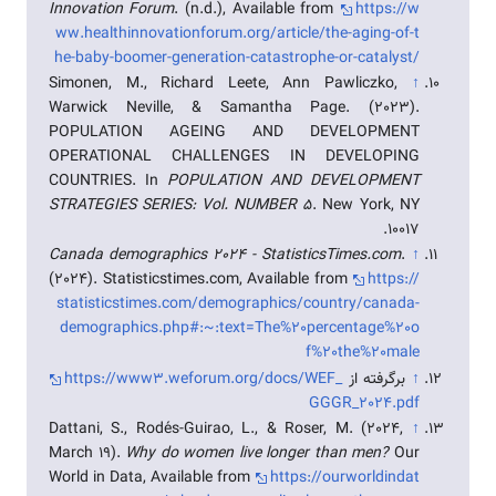
Innovation Forum
. (n.d.), Available from
https://w
ww.healthinnovationforum.org/article/the-aging-of-t
he-baby-boomer-generation-catastrophe-or-catalyst/
Simonen, M., Richard Leete, Ann Pawliczko,
↑
Warwick Neville, & Samantha Page. (2023).
POPULATION AGEING AND DEVELOPMENT
OPERATIONAL CHALLENGES IN DEVELOPING
COUNTRIES. In
POPULATION AND DEVELOPMENT
STRATEGIES SERIES: Vol. NUMBER 5
. New York, NY
10017.
Canada demographics 2024 - StatisticsTimes.com
.
↑
(2024). Statisticstimes.com, Available from
https://
statisticstimes.com/demographics/country/canada-
demographics.php#:~:text=The%20percentage%20o
f%20the%20male
↑
برگرفته از
https://www3.weforum.org/docs/WEF_
GGGR_2024.pdf
Dattani, S., Rodés-Guirao, L., & Roser, M. (2024,
↑
March 19).
Why do women live longer than men?
Our
World in Data, Available from
https://ourworldindat