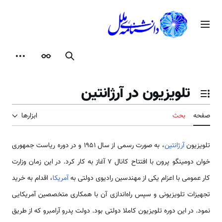
رش
ه
منوی اصلی
حتوا
جستجو
ظاهر
ابزارها
تلویزیون در آرژانتین
تغییر وضعیت فهرست محتویات
صفحه
بحث
ابزارها
تلویزیون
آرژانتین
، به صورت رسمی از سال ۱۹۵۱ و در دوره ریاست جمهوری
خوان دومینگو پرون با افتتاح کانال ۷ آغاز به کار کرد. در این زمان وزارت
کار عمومی با اعزام یکی از مهندسین رادیوی دولتی به
آمریکا
، اقدام به خرید
تجهیزات تلویزیونی و سپس راه‌اندازی آن با همکاری متخصصین آمریکایی
نمود. در این دوره تلویزیون کاملا دولتی بود. دولت پدرو آرامبرو که از طریق