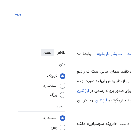
ورود
ظاهر
نهفتن
دأ
نمایش تاریخچه
ابزارها
متن
ن دقیقا همان سالی است که رادیو
کوچک
ی از نظر پخش اپرا به صورت زنده
استاندارد
آرژانتین
بزرگ
آرژانتین
بود. در این
عرض
استاندارد
 داشت. «انریکه سوسیانی» مالک
پهن