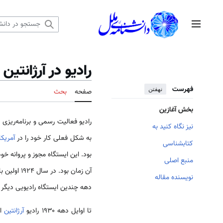
رش
ه
منوی اصلی
حتوا
رادیو در آرژانتین
فهرست
نهفتن
صفحه
بحث
بخش آغازین
رادیو فعالیت رسمی و برنامه‌ریزی شده خود را ا
نیز نگاه کنید به
به شکل فعلی کار خود را در
آمریکا
کتابشناسی
بود. این ایستگاه مجوز و پروانه خود را در ۱۹ ماه نوامبر سال ۱۹۲۳ دریافت کرد. این تأخیر به علت عدم وجود جایگاهی برا
منبع اصلی
آن زمان بود. در سال ۱۹۲۴ اولین بار یک مسابقه فوتبال به صورت زنده از رادیو گزارش شد. این مسابقه دوستانه بین دو تیم اروگوئه و
نویسنده مقاله
دهه چندین ایستگاه رادیویی دیگر ن
تا اوایل دهه ۱۹۳۰ رادیو
آرژانتین
از