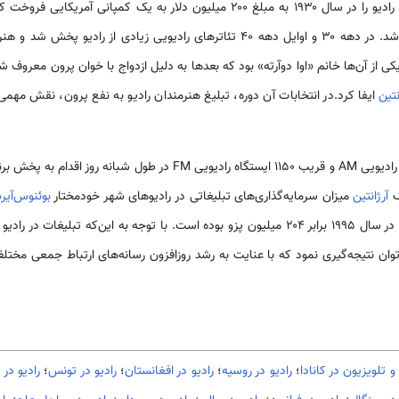
اولین ایستگاه رادیویی جهان، این رادیو را در سال ۱۹۳۰ به مبلغ ۲۰۰ میلیون دلار به یک
فروش چنین شرکتی محسوب می‌شد. در دهه ۳۰ و اوایل دهه ۴۰ تئاترهای رادیویی زیادی
نتین
ایفا کرد.در انتخابات آن دوره، تبلیغ هنرمندان رادیو به نفع پرون، نقش مه
گ
آرژانتین
میزان سرمایه‌گذاری‌های تبلیغاتی در رادیوهای شهر خودمختار
بوئنوس‌آی
پزو بوده است در حالی‌که این رقم در سال ۱۹۹۵ برابر ۲۰۴ میلیون پزو بوده است. با توجه به این
وان نتیجه‌گیری نمود که با عنایت به رشد روزافزون رسانه‌های ارتباط جمعی مختل
 و تلویزیون در کانادا
؛
رادیو در روسیه
؛
رادیو در افغانستان
؛
رادیو در تونس
؛
رادیو در 