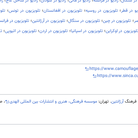
 در سنگال
؛
رادیو در فرانسه
؛
رادیو در مالی
؛
رادیو در سودان
؛
رادیو در ساحل عاج
؛
را
یو در قطر
؛
تلویزیون در روسیه
؛
تلویزیون در افغانستان
؛
تلویزیون در تونس
؛
تلو
صر
؛
تلویزیون در چین
؛
تلویزیون در سنگال
؛
تلویزیون در آرژانتین
؛
تلویزیون در فرانس
لویزیون در اوکراین
؛
تلویزیون در اسپانیا
؛
تلویزیون در اردن
؛
تلویزیون در اتیوپی
؛
تل
https://www.camouflag
https://www.sinca.cu
آرژانتین
. تهران:
موسسه فرهنگی، هنری و انتشارات بین المللی الهدی
، ص338-