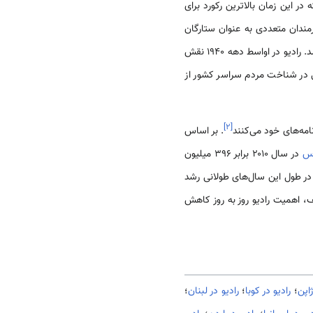
 کمپانی آمریکایی فروخت که در این زمان بالاترین رکورد برای
 از رادیو پخش شد و هنرمندان متعددی به عنوان ستارگان
جدید دنیای هنر معرفی شدند که یکی از آن‌ها خانم «اوا دوآرته» بود که بعدها به دلیل ازدواج با خوان پرون معروف شد. رادیو در اواسط دهه ۱۹۴۰ نقش
می در شناخت مردم سراسر کشور از
]
۲
[
. بر اساس
رس
در سال ۲۰۱۰ برابر ۳۹۶ میلیون
‌که تبلیغات در رادیو در طول این سال‌های طولانی رشد
ف، اهمیت رادیو روز به روز کاهش
ژاپن
؛
رادیو در کوبا
؛
رادیو در لبنان
؛