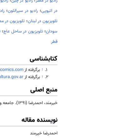
رادیو در مصر
؛
رادیو در چین
؛
رادیو
در اتیوپی
؛
رادیو در سیرالئون
؛
راد
تلویزیون در لبنان
؛
تلویزیون در م
سودان
؛
تلویزیون در ساحل عاج
؛
ت
قطر
کتابشناسی
↑
برگرفته از
ecomics.com
↑
برگرفته از
ltura.gov.ar
منبع اصلی
خیرمند، احمدرضا (1391). جامعه و فرهنگ
نویسنده مقاله
احمدرضا خیرمند