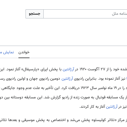
جستجو
خواندن
نمایش مب
ز ۲۷ آگوست ۱۹۲۰ در
آرژانتین
با پخش اپرای «پارسیفال» آغاز نمود. ای
نیز آغاز نموده بود. بنابراین رادیوی
آرژانتین
دومین رادیوی جهان و اولین رادیوی رسم
ی صدور پروانه رسمی در
یز در
آرژانتین
آغاز به کار کردند.
 مرکز «تئاتر کولیسئو» پخش می‌شد و اختصاص به پخش موسیقی و بعدها تئاتر