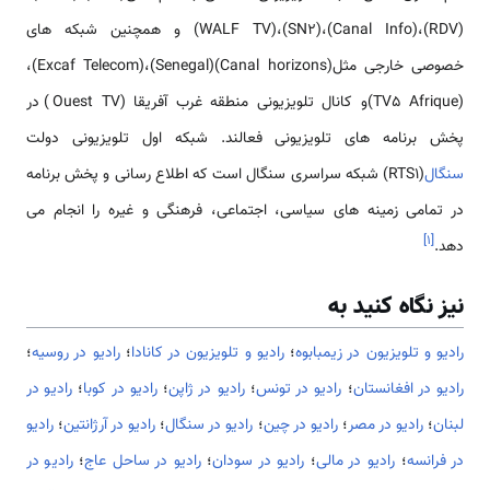
(RDV)،WALF TV)،(SN2)،(Canal Info)) و همچنین شبکه های
خصوصی خارجی مثل(Canal horizons)(Senegal)،(Excaf Telecom)،
(TV5 Afrique)و کانال تلویزیونی منطقه غرب آفریقا (Ouest TV) در
پخش برنامه های تلویزیونی فعالند. شبکه اول تلویزیونی دولت
سنگال
(RTS1) شبکه سراسری سنگال است که اطلاع رسانی و پخش برنامه
در تمامی زمینه های سیاسی، اجتماعی، فرهنگی و غیره را انجام می
]
۱
[
دهد.
نیز نگاه کنید به
رادیو و تلویزیون در زیمبابوه
؛
رادیو و تلویزیون در کانادا
؛
رادیو در روسیه
؛
رادیو در افغانستان
؛
رادیو در تونس
؛
رادیو در ژاپن
؛
رادیو در کوبا
؛
رادیو در
لبنان
؛
رادیو در مصر
؛
رادیو در چین
؛
رادیو در سنگال
؛
رادیو در آرژانتین
؛
رادیو
در فرانسه
؛
رادیو در مالی
؛
رادیو در سودان
؛
رادیو در ساحل عاج
؛
رادیو در