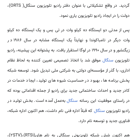
گردید. در واقع تشکیلاتی با عنوان دفتر رادیو تلویزیون سنگال( ORTS)،
دولت را در ایجاد رادیو تلویزیون یاری نمود.
پس از مدتی دو ایستگاه ده کیلو وات در تی یس و یک ایستگاه ده کیلو
وات دیگر در تامباکوندا و نهایتاً یک ایستگاه مشابه در سال 1986 در
زیگنشور و در سال 1990 در لوگا استقرار یافت. به پشتوانه این پیشینه، رادیو
تلویزیون
سنگال
موفق شد با اتخاذ تصمیمی تعیین کننده به لحاظ نظام
اداری، با گذر از مؤسسه‌ای دولتی به شرکتی ملی تبدیل شود. توسعه شبکه
پخش برنامه ها، بهبود در حساسیت شیوه های تولید، ایجاد خدمات در
کادر جدید و احداث ساختمانی جدید برای رادیو از جمله اقداماتی بوده که
در راستای موفقیت این رسانه
سنگال
به‌عمل آمده است. بخش تولید در
رادیو تلویزیون
سنگال
که قبلاً اداره فنی نام داشت، هم اکنون اداره شبکه،
فناوری جدید و توسعه نام دارد.
هم اکنون شش شبکه تلویزیونی سنگالی به نام های(RTS1)،(2STV)،