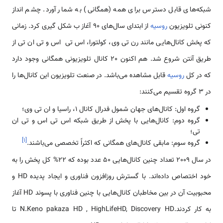
شبکه‌های قابل دسترس برای همه (همگانی) به شمار آورد. چشم انداز
کنونی تلویزیون
روسیه
از ابتدای سال‌های 90 آغاز ب شکل گیری کرد. زمانی
که پخش کانال‌هایی مانند رن تی وی، کولتورا، اس تی اس و تی ان تی از
طریق آنتن شروع شد. هم اکنون 20 کانال تلویزیونی همگانی وجود دارد
که در کل
روسیه
قابل مشاهده می‌باشد. در صنعت تلویزیون این کانال‌ها را
در 3 گروه تقسیم می‌کنند:
گروه اول: کانال‌های جهان شمول فدرال کانال 1، راسیا و ان تی وی؛
گروه دوم: کانال‌هایی با پخش از طریق شبکه اس تی اس و تی ان
تی؛
]
۱
[
گروه سوم: مابقی کانال‌های همگانی که اکثراً تخصصی می‌باشند.
در سال 2009 تعداد چنین کانال‌هایی 50 عدد بوده که 22% کل پخش را به
خود اختصاص داده‌اند. با گسترش روزافزون فناوری و ایجاد پدیده HD و
محبوبیت آن در بین مخاطبان کانال‌هایی با چنین فناوری با پسوند HD آغاز
به کار کردند.N.Keno pakaza HD , HighLifeHD, Discovery HD تا