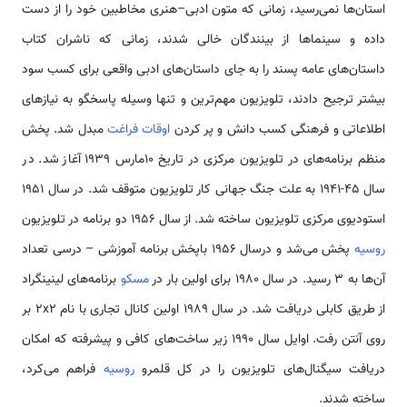
استان‌ها نمی‌رسید، زمانی که متون ادبی–هنری مخاطبین خود را از دست
داده و سینماها از بینندگان خالی شدند، زمانی که ناشران کتاب
داستان‌های عامه پسند را به جای داستان‌های ادبی واقعی برای کسب سود
بیشتر ترجیح دادند، تلویزیون مهم‌ترین و تنها وسیله پاسخگو به نیازهای
اطلاعاتی و فرهنگی کسب دانش و پر کردن
اوقات فراغت
مبدل شد. پخش
منظم برنامه‌های در تلویزیون مرکزی در تاریخ 10مارس 1939 آغاز شد. در
سال 45-1941 به علت جنگ جهانی کار تلویزیون متوقف شد. در سال 1951
استودیوی مرکزی تلویزیون ساخته شد. از سال 1956 دو برنامه در تلویزیون
روسیه
پخش می‌شد و درسال 1956 باپخش برنامه آموزشی – درسی تعداد
آن‌ها به 3 رسید. در سال 1980 برای اولین بار در
مسکو
برنامه‌های لینینگراد
از طریق کابلی دریافت شد. در سال 1989 اولین کانال تجاری با نام 2x2 بر
روی آنتن رفت. اوایل سال 1990 زیر ساخت‌های کافی و پیشرفته که امکان
دریافت سیگنال‌های تلویزیون را در کل قلمرو
روسیه
فراهم می‌کرد،
ساخته شدند.