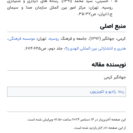
↑
حسینی، سید محمد (1391). رسانه های دیداری و شنیداری
روسیه. تهران: مرکز امور بین الملل سازمان صدا و سیمای
ج.ا.ایران، ص32-35.
منبع اصلی
کرمی، جهانگیر (1392). جامعه و فرهنگ
روسیه
. تهران:
موسسه فرهنگی،
هنری و انتشاراتی بین المللی الهدی
، جلد دوم، ص645-674.
نویسنده مقاله
جهانگیر کرمی
رده
:
رادیو و تلویزیون
این صفحه آخرین‌بار در ‏۱۴ دسامبر ۲۰۲۴ ساعت ‏۰۷:۵۰ ویرایش شده است.
از این صفحه ۲٬۰۱۱بار بازدید شده است.