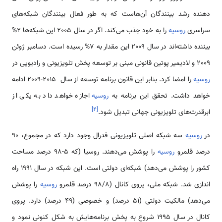
دهنده رشد بینندگان آن‌هاست که به طور فعال بینندگان شبکه‌های
سراسری
روسیه
را به خود جذب می‌کند. اگر در سال 2005 این شبکه‌ها 2%
بیننده داشته‌اند در سال 2009 این مقدار به 7% رسیده است. دسامبر ژوئن
2009 و لادیمیر پوتین قانونی مبنی بر توسعه پخش تلویزیونی و رادیویی در
روسیه
را امضا کرد. بنابر این قانون برنامه توسعه از سال 2015-2009 ادامه
خواهد داشت. تحقق این برنامه به
روسیه
اجازه خواهد داد به یکی از
]
۴
[
ابرقدرت‌های تلویزیونی جهانی تبدیل شود.
در
روسیه
سه شبکه اصلی تلویزیونی فدرال وجود دارد که در مجموع، 90
درصد قلمرو
روسیه
را پوشش می‌دهند. روسیا (که 5-98 درصد مساحت
کشور را پوشش می‌دهد) شبکه‌ای دولتی است. این شبکه در سال 1991 راه
اندازی شد. شبکه ملی، پروی کانال (98/8 درصد قلمرو
روسیه
را پوشش
می‌دهد) مالکیت دولتی (51 درصد) و خصوصی (49 درصد) دارد. پروی
کانال در سال 1995 شروع به پخش برنامه‌هایش به شکل کنونی نمود و