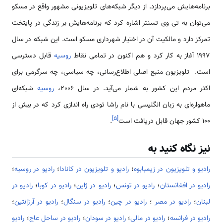
برنامه‌هایش می‌پردازد. از دیگر شبکه‌های تلویزیونی مشهور واقع در مسکو
می‌توان به تی وی تسنتر اشاره کرد که برنامه‌هایش بر زندگی در پایتخت
تمرکز دارد و مالکیت آن در اختیار شهرداری مسکو است. این شبکه در سال
1997 آغاز به کار کرد و هم اکنون در تمامی نقاط
روسیه
قابل دسترسی
است. تلویزیون منبع اصلی اطلاع‌رسانی، چه سیاسی، چه سرگرمی برای
اکثر مردم این کشور به شمار می‌آید. در سال 2006،
روسیه
شبکه‌ای
ماهواره‌ای به زبان انگلیسی با نام راشا تودی راه اندازی کرد که در بیش از
]
۵
[
100 کشور جهان قابل دریافت است
.
نیز نگاه کنید به
رادیو و تلویزیون در زیمبابوه
؛
رادیو و تلویزیون در کانادا
؛
رادیو در روسیه
؛
رادیو در افغانستان
؛
رادیو در تونس
؛
رادیو در ژاپن
؛
رادیو در کوبا
؛
رادیو در
لبنان
؛
رادیو در مصر
؛
رادیو در چین
؛
رادیو در سنگال
؛
رادیو در آرژانتین
؛
رادیو در فرانسه
؛
رادیو در مالی
؛
رادیو در سودان
؛
رادیو در ساحل عاج
؛
رادیو