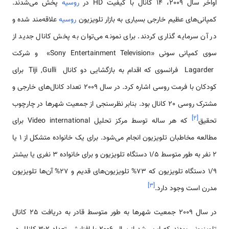
اواخر سال 2009، 14 کانال با کیفیت HD در
روسیه
پخش می‌شدند.
کمپانی‌های عظیم خارجی بسیاری به بازار تلویزیون
روسیه
علاقه‌مند شده و
در آن سرمایه گذاری کردند. برای نمونه می‌توان به پخش کانال جدید از
سوی کمپانی سونی «Sony Entertainment Television» و شرکت
Lagarder فرانسوی که اقدام به بازگشایی دو کانال Tiji ,Gulli برای
کودکان با فرمت روسی اشاره کرد. در سال 2009 تعداد کانال‌های خارجی و
مشترک روسی 20 کانال بود. بنابر نظرسنجی از جمعیت شهرها در چارچوب
]
۲
[
تحقیق
که هر ساله توسط مرکز تحلیل Video international برای
مطالعه مخاطبان تلویزیون انجام می‌شود. برای یک خانواده متشکل از 1 یا
2 نفر به طور متوسط 1/5 دستگاه تلویزیون و برای خانواده 3 نفری یا بیشتر
1/9 دستگاه تلویزیون که 73% تلویزیون‌های قدیم و 27% آن‌ها تلویزیون
]
۳
[
مدرن است وجود دارد.
در سال 2009 جمعیت شهرها به طور متوسط قادر به دریافت 25 کانال