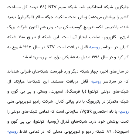
جایگزین شبکه استانکینو شد. شبکه سوم NTV (48 درصد کل مساحت
کشور را پوشش می‌دهد) زمانی تحت مالکیت جرگه سالار (الیگارش) تبعید
شده، ولادیمیر الکساندرویچ گوسینسکی بود، ولی هم اکنون شرکت بزرگ
انرژی، گازپروم، صاحب امتیاز آن است. این شبکه از طریق 700 شبکه
کابلی در سرتاسر
روسیه
قابل دریافت است. NTV در سال 1993 شروع به
کار کرد و در سال 1998 تبدیل به «شرکتی برای تمام روس‌ها» شد.
در سال‌های اخیر، چهار شبکه دیگر وارد فهرست شبکه‌های فدرالی شده‌اند
که در سرتاسر
روسیه
قابل دریافت هستند. این شبکه‌ها عبارتند از:
شبکه‌های دولتی کولتورا (یا فرهنگ)، اسپورت، وستی و بی بی گون و
شبکه متمرکز در پترزبورگ با نام پیاتی کانال. شرکت رادیو تلویزیونی ملی
روسیه
با نام اختصاری Vgtrk، سازمانی است که تمامی شبکه‌های دولتی را
تحت پوشش خود دارد. شبکه‌های فدرال (روسیا، کولتورا، بی بی گون و
اسپورت)، 89 شبکه رادیو و تلویزیونی محلی که در تمامی نقاط
روسیه