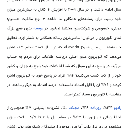
تلویزیونی بودند که این رشد از سال 2006 با افزایش تعداد 2-3 کانال در
سال ادامه داشت و در سال 2009 با افزایش 4 کانال به بیش‌ترین میزان
خود رسید. برای رسانه‌های همگانی ما شاهد 3 نوع مالکیت هستیم:
دولتی، خصوصی و شرکت‌های مختلط تجاری. در
روسیه
بدون هیچ بزرگ
نمای تلویزیون را می‌توان اساسی‌ترین رسانه همگانی به شمار آورد. تحقیق
جامعه‌شناسی ملی «مرکز Levada» که در سال 2009 انجام شد، نشان
می‌دهد که تلویزیون منبع اصلی دریافت اطلاعات برای مردم به حساب
می‌آید. در پاسخ به این سوال که شما اطلاعات خود راجع به جهان و کشور
خود را از کجا کسب می‌کنید؟ 94% افراد در پاسخ خود به تلویزیون اشاره
کردند و 76% آن را قابل اعتماد دانسته‌اند. درصد اعتماد به دیگر رسانه‌ها در
مقایسه با تلویزیون بسیار کمتر است.
رادیو
23%،
روزنامه
16%،
مجلات
1%، نشریات اینترنتی 7% همچنین از
لحاظ زمانی تلویزیون با 43% در مقام اول با 6 تا 8/5 ساعت میزان
مشاهده در روز قرار دارد. آمارهای موجود از بینندگان شبکه‌های پولی نشان