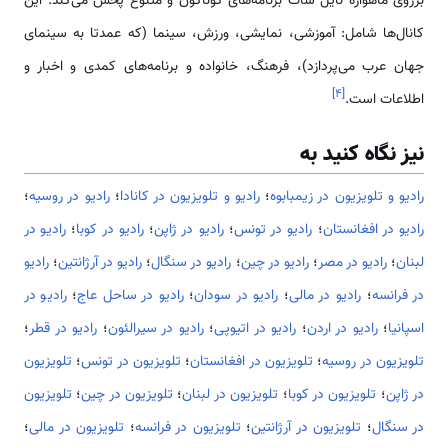
برروی ماهواره نایل سات برنامه­‌های گوناگون و متنوع پخش می­‌کند. این
کانال‌ها شامل: آموزشی، نمایشی، ورزش، سینما (که عمدتا به سینمای
جهان عرب می‌­پردازد)، فرهنگ، خانواده و برنامه­‌های کمدی و اخبار و
]
۴
[
اطلاعات است.
نیز نگاه کنید به
رادیو و تلویزیون در زیمبابوه
؛
رادیو و تلویزیون در کانادا
؛
رادیو در روسیه
؛
رادیو در افغانستان
؛
رادیو در تونس
؛
رادیو در ژاپن
؛
رادیو در کوبا
؛
رادیو در
لبنان
؛
رادیو در مصر
؛
رادیو در چین
؛
رادیو در سنگال
؛
رادیو در آرژانتین
؛
رادیو
در فرانسه
؛
رادیو در مالی
؛
رادیو در سودان
؛
رادیو در ساحل عاج
؛
رادیو در
اسپانیا
؛
رادیو در اردن
؛
رادیو در اتیوپی
؛
رادیو در سیرالئون
؛
رادیو در قطر
؛
تلویزیون در روسیه
؛
تلویزیون در افغانستان
؛
تلویزیون در تونس
؛
تلویزیون
در ژاپن
؛
تلویزیون در کوبا
؛
تلویزیون در لبنان
؛
تلویزیون در چین
؛
تلویزیون
در سنگال
؛
تلویزیون در آرژانتین
؛
تلویزیون در فرانسه
؛
تلویزیون در مالی
؛