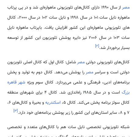
مصر
از سال 1990 دارای کانال­‌های تلویزیونی ماهواره‌­ای شد و در پی پرتاب
ماهواره نایل سات 101 در سال 1998 و نایل سات 102 در سال 2000، کانال­‌
های تلویزیونی ماهواره‌ای این کشور افزایش یافت. باپرتاب ماهواره نایل
سات 103 در سال 2006 نیز دایره پوشش تلویزیون این کشور از توسعه
]
۲
[
بسیار برخوردار شد.
کانال‌­های تلویزیونی دولتی
مصر
شامل: کانال اول که کانال اصلی تلویزیون
دولتی است و سراسر
مصر
را پوشش می‌­دهد. کانال دوم به تولید و پخش
برنامه­‌های ادبی، فرهنگی و علمی می­‌پردازد. کانال سوم ویژه
شهر قاهره
بزرگ
است و در سال 1985 راه‌­اندازی شد. کانال 4 برای شهرهای منطقه
کانال سوئز برنامه پخش می‌­کند. کانال 5،
اسکندریه
و بحیرة و کانال‌­های 6،
]
۳
[
7 و 8، سایر استان‌های این کشور را زیر پوشش برنامه­‌های خود دارد.
شبکه تلویزیونی تخصصی نایل سات هم با کانال­‌های متعدد و تخصصی