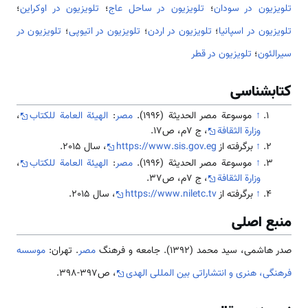
تلویزیون در سودان
؛
تلویزیون در ساحل عاج
؛
تلویزیون در اوکراین
؛
تلویزیون در اسپانیا
؛
تلویزیون در اردن
؛
تلویزیون در اتیوپی
؛
تلویزیون در
سیرالئون
؛
تلویزیون در قطر
کتابشناسی
↑
موسوعة مصر الحديثة (1996).
مصر
:
الهيئة العامة للكتاب
،
وزارة الثقافة
، ج 7م، ص17.
↑
برگرفته از
https://www.sis.gov.eg
، سال 2015.
↑
موسوعة مصر الحديثة (1996).
مصر
:
الهيئة العامة للكتاب
،
وزارة الثقافة
، ج 7م، ص37.
↑
برگرفته از
https://www.niletc.tv
، سال 2015.
منبع اصلی
صدر هاشمی، سید محمد (1392). جامعه و فرهنگ
مصر
. تهران:
موسسه
فرهنگی، هنری و انتشاراتی بین المللی الهدی
، ص397-398.