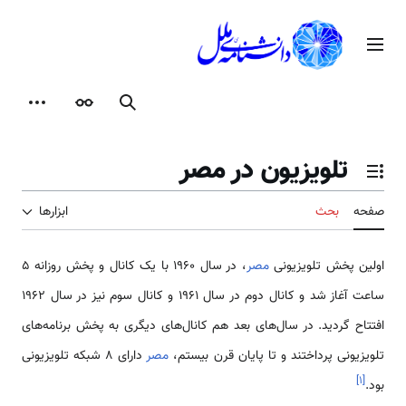
رش
ه
منوی اصلی
حتوا
جستجو
ظاهر
ابزارها
تلویزیون در مصر
تغییر وضعیت فهرست محتویات
صفحه
بحث
ابزارها
اولین پخش تلویزیونی
مصر
، در سال 1960 با یک کانال و پخش روزانه 5
ساعت آغاز شد و کانال دوم در سال 1961 و کانال سوم نیز در سال 1962
افتتاح گردید. در سال­‌های بعد هم کانال‌­های دیگری به پخش برنامه­‌های
تلویزیونی پرداختند و تا پایان قرن بیستم،
مصر
دارای 8 شبکه تلویزیونی
]
۱
[
بود.