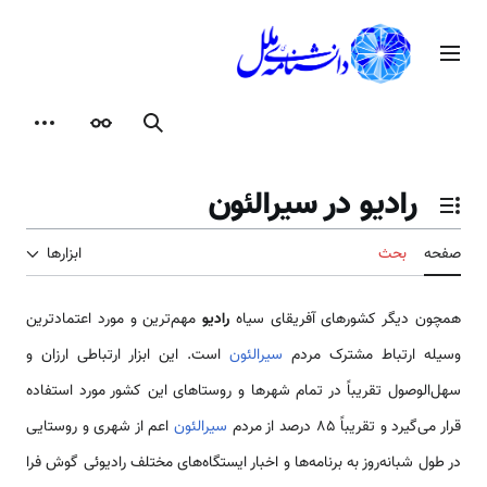
رش
ه
منوی اصلی
حتوا
جستجو
ظاهر
ابزارها
رادیو در سیرالئون
تغییر وضعیت فهرست محتویات
صفحه
بحث
ابزارها
همچون دیگر کشورهای آفریقای سیاه
رادیو
مهم‌ترین و مورد اعتمادترین
وسیله ارتباط مشترک مردم
سیرالئون
است. این ابزار ارتباطی ارزان و
سهل‌الوصول تقریباً در تمام شهرها و روستاهای این کشور مورد استفاده
قرار می‌گیرد و تقریباً 85 درصد از مردم
سیرالئون
اعم از شهری و روستایی
در طول شبانه‌روز به برنامه‌ها و اخبار ایستگاه‌های مختلف رادیوئی گوش فرا