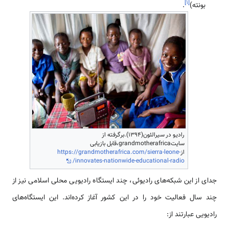
]
۱
[
بونته)
.
رادیو در سیرالئون(1394).برگرفته از
سایتgrandmotherafrica،قابل بازیابی
از
https://grandmotherafrica.com/sierra-leone-
innovates-nationwide-educational-radio/
جدای از این شبكه‌های رادیوئی، چند ایستگاه رادیویی محلی اسلامی نیز از
چند سال فعالیت‌ خود را در این كشور آغاز کرده‌­اند. این ایستگاه‌های
رادیویی عبارتند از: