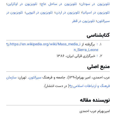
تلویزیون در سودان
؛
تلویزیون در ساحل عاج
؛
تلویزیون در اوکراین
؛
تلویزیون در اسپانیا
؛
تلویزیون در اردن
؛
تلویزیون در اتیوپی
؛
تلویزیون در
سیرالئون
؛
تلویزیون در قطر
کتابشناسی
↑
برگرفته از
https://en.wikipedia.org/wiki/Mass_media_i
n_Sierra_Leone
↑
خبرگزاری قرآنی ایران، 1386
منبع اصلی
عرب احمدی، امیر بهرام(1390). جامعه و فرهنگ
سیرالئون
. تهران:
سازمان
فرهنگ و ارتباطات اسلامی
( در دست انتشار).
نویسنده مقاله
امیربهرام عرب احمدی