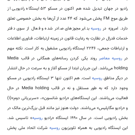
رادیو در جهان تبدیل شده هم اکنون در مسکو 53 ایستگاه رادیویی از
طریق موج FM پخش می‌شود که 44 عدد از آن‌ها به بخش خصوصی تعلق
دارد. امروزه در
روسیه
بنابر مجوزهای صادر شده و فعال از سوی دفتر
خدمات فدرال در نظارت به رعایت قانون در زمینه ارتباطات، فناوری اطلاعات
و ارتباطات جمعی، 2246 ایستگاه رادیویی مشغول به کار است. نکته مهم
در
روسیه معاصر
روند یکی کردن رسانه‌های همگانی در قالب Media
holding می‌باشد. این جریان ابتدا از مسکو آغاز و به سرعت در حال انتشار
در دیگر مناطق
روسیه
است. هم اکنون تنها 3 ایستگاه رادیویی در مسکو
وجود دارد که به طور مستقل و نه در قالب Media holding در حال
فعالیت می‌باشند. این ایستگاه‌های «رادیو شانسون»، «سربریانی دوم»(1)
و «رادیو مگاپلیس» می‌باشند. دولت هنوز نیز مانند قبل بزرگ‌ترین مالک در
بخش رادیویی است. در سال 1990 ایستگاه «رادیو
روسیه
» تاسیس شد.
این ایستگاه رادیویی به همراه تلویزیون
روسیه
شرکت اتحاد ملی پخش