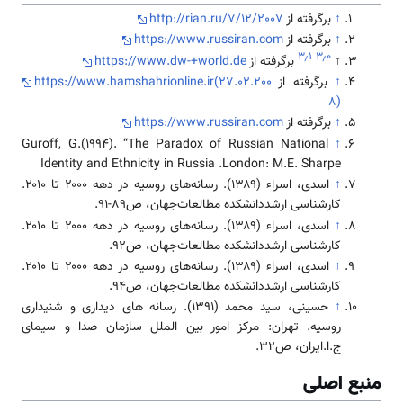
↑
برگرفته از
http://rian.ru/7/12/2007
↑
برگرفته از
https://www.russiran.com
۳٫۱
۳٫۰
↑
برگرفته از
https://www.dw-+world.de
↑
برگرفته از
https://www.hamshahrionline.ir(27.02.200
8)
↑
برگرفته از
https://www.russiran.com
Guroff, G.(1994). “The Paradox of Russian National
↑
Identity and Ethnicity in Russia .London: M.E. Sharpe
↑
اسدی، اسراء (۱۳۸۹). رسانه‌های روسیه در دهه ۲۰۰۰ تا ۲۰۱۰.
کارشناسی ارشددانشکده مطالعات‌جهان، ص89-91.
↑
اسدی، اسراء (۱۳۸۹). رسانه‌های روسیه در دهه ۲۰۰۰ تا ۲۰۱۰.
کارشناسی ارشددانشکده مطالعات‌جهان، ص92.
↑
اسدی، اسراء (۱۳۸۹). رسانه‌های روسیه در دهه ۲۰۰۰ تا ۲۰۱۰.
کارشناسی ارشددانشکده مطالعات‌جهان، ص94.
↑
حسینی، سید محمد (1391). رسانه های دیداری و شنیداری
روسیه. تهران: مرکز امور بین الملل سازمان صدا و سیمای
ج.ا.ایران، ص32.
منبع اصلی