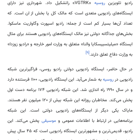
رادیو تلویزین
روسیه
«VGTRK» راتشکیل داد. شهرداری نیز دارای
ایستگاه‌های رادیویی متعدی است که مالک کل یا بخش از ان است. که
تعداد آن‌ها بسیار کم است از جمله: رادیو اسپورت وگاواریت ماسکوا.
بخش‌های جداگانه دولتی نیز مالک ایستگاه‌های رادیویی هستند برای مثال
ایستگاه «میلیتسییسکایا والنا» متعلق به وزارت امور خارجه و «رادیو زوزدا»
]
۹
[
به وزارت دفاع تعلق دارند.
در حال حاضر، ایستگاه رادیویی دولتی رادیو روسی، فراگیرترین شبکه
رادیویی در
روسیه
به شمار می‌آید. این ایستگاه رادیویی، 1100 فرستنده دارد
و در سال 1990 راه اندازی شد. این شبکه رادیویی 174 برنامه دست اول
پخش می‌کند. مخاطبان روزانه این شبکه بیش از 120 میلیون نفر هستند.
مایاک یکی دیگر از ایستگاه‌های رادیویی دولتی است. این شبکه
برنامه‌هایی در ارتباط با اطلاعات عمومی و
موسیقی
پخش می‌کند. این
رادیو، قدیمی‌ترین و مشهورترین ایستگاه رادیویی است که 45 سال پیش