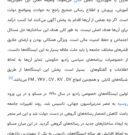
فدرال یا شهرداری، تامین
مالی
می‌شوند. وظیفه اصلی این کمپانی‌ها
آموزش، پرورش و اطلاع رسانی صحیح راجع به حوادث ومواضع دولت
است. اگر چه بعضی از آن‌ها اقدام به پخش آگهی می‌کنند اما کسب درآمد
برای آن‌ها هدف اصلی نیست. به طور کلی هدف این ساختارها حل مسائل
اجتماعی و حفظ امنیت مالی است. ویژگی همکانی بودن و ارضای علایق
قشرهای مختلف جامعه را باید علت علاقه بسیار به این ایستگاه‌ها دانست.
از خصوصیات برنامه‌های سیاسی رادیو حکومتی تمایز آن‌ها به لحاظ
اطلاعات و گفتگوهای بسیار است. پخش این ایستگاه‌ها از طریق
]
۸
[
شبکه‌های کابلی و همچنین امواج FM , YKV , CV , KV , DV می‌باشد.
اولین ایستگاه‌های خصوصی رادیو در سال 1990 در مسکو و در پی ورود
روسیه
به عصر مدرنیزاسیون جهانی، تاسیس شد. روند تغییرات جامعه
باعث کاهش انحصار رسانه‌های گروهی در دست دولت شد و این امر منجر
به ایجاد ساختار‌های جدید در رسانه‌های گروهی گردید. در این میان مسکو
به لحاظ افزایش هر ساله ایستگاه‌های رادیویی به یکی از مهم‌ترین بازارهای