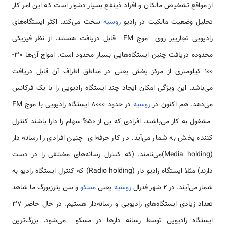
از مواقع تشخیص مالکان و افراد ذینفع بسیار دشوار است که این امر کار
تحلیل وضعیت مالکیت در رادیو
روسیه
سخت می‌کند. اکثر ایستگاه‌های
رادیویی تجاریبر روی موج FM قابل دریافت هستند. از نظر فیزیکی
محدوده دریافت چنین ایستگاه‌هایی بسیار محدود است. امواج آن‌ها 30-
100 کیلومتری از مرکز پخش یعنی در مناطق اطراف آن قابل دریافت
می‌باشد. این ویژگی امکان ایجاد چند ایستگاه رادیویی را با یک فرکانس
می‌دهد. هم اکنون در
روسیه
در حدود 8000 ایستگاه رادیویی با موج FM
مشغول به کار می‌باشند. افرادی که بی از 50% سهام را دارا باشند کنترل
کننده پخش به شمار می‌آید. در کار حرفه‌ای چنین افرادی را رسانه دار
(Media holding)می‌نامند. (که کنترل رسانه‌های مختلفی را در دست
دارند) مثلا ایستگاه رادیو دار (Radio holding) که کنترل ایستگاه رادیو به
شمار می‌آیند. در 2 شهر فدرال
روسیه
یعنی
مسکو
و سن پترزبورگ ما شاهد
تعداد زیادی ایستگاه‌های رادیویی و رسانه‌دار هستیم. در حال حاضر 37
ایستگاه رادیویی توسط رسانه دار‌ها در مسکو می‌شود. بزرگ‌ترین