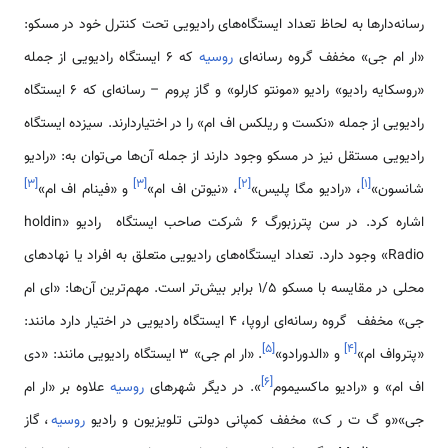
رسانه‌دار‌ها به لحاظ تعداد ایستگاه‌های رادیویی تحت کنترل خود در مسکو:
«ار ام جی» مخفف گروه رسانه‌ای
روسیه
که 6 ایستگاه رادیویی از جمله
«روسکایه رادیو» رادیو «مونتو کارلو» و گاز پروم – رسانه‌ای که 6 ایستگاه
رادیویی از جمله «نکست و ریلکس اف ام» را در اختیاردارند. سیزده ایستگاه
رادیویی مستقل نیز در مسکو وجود دارند از جمله آن‌ها می‌توان به: «رادیو
]
۳
[
]
۳
[
]
۲
[
]
۱
[
شانسون»
، «رادیو مگا پلیس»
، «نیوتن اف ام»
و «فینام اف ام»
اشاره کرد. در سن پترزبورگ 6 شرکت صاحب ایستگاه رادیو holdin»
Radio» وجود دارد. تعداد ایستگاه‌های رادیویی متعلق به افراد یا نهادهای
محلی در مقایسه با مسکو 1/5 برابر بیش‌تر است. مهم‌ترین آن‌ها: «ای ام
جی» مخفف گروه رسانه‌ای اروپا، 4 ایستگاه رادیویی در اختیار دارد مانند:
]
۵
[
]
۴
[
«پترواف ام»
و «الدورادو»
. «ار ام جی» 3 ایستگاه رادیویی مانند: «دی
]
۶
[
اف ام» و «رادیو ماکسیموم
». در دیگر شهرهای
روسیه
علاوه بر «ار ام
جی»«و گ ت ر ک» مخفف کمپانی دولتی تلویزیون و رادیو
روسیه
، گاز