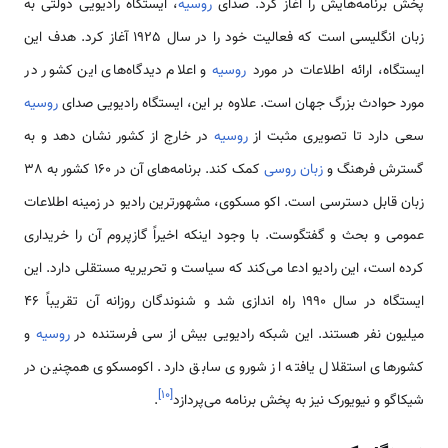
پخش برنامه‌هایش را آغاز کرد. صدای
روسیه
، ایستگاه رادیویی دولتی به
زبان انگلیسی است که فعالیت خود را در سال 1925 آغاز کرد. هدف این
ایستگاه، ارائه اطلاعات در مورد
روسیه
و اعلام دیدگاه‌های این کشور در
مورد حوادث بزرگ جهان است. علاوه بر این، ایستگاه رادیویی صدای
روسیه
سعی دارد تا تصویری مثبت از
روسیه
در خارج از کشور نشان دهد و به
گسترش فرهنگ و
زبان روسی
کمک کند. برنامه‌های آن در 160 کشور به 38
زبان قابل دسترسی است. اکو مسکوی، مشهورترین رادیو در زمینه اطلاعات
عمومی و بحث و گفتگوست. با وجود اینکه اخیراً گازپروم آن را خریداری
کرده است، این رادیو ادعا می‌کند که سیاست و تحریریه مستقلی دارد. این
ایستگاه در سال 1990 راه اندازی شد و شنوندگان روزانه آن تقریباً 46
میلیون نفر هستند. این شبکه رادیویی بیش از سی فرستنده در
روسیه
و
کشورهای استقلال یافته از شوروی سابق دارد. اکومسکوی همچنین در
]
۱۰
[
شیکاگو و نیویورک نیز به پخش برنامه می‌پردازد
.