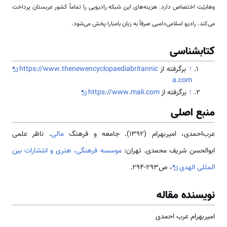
وهابیّت اختصاص دارد. هزینه‌های این شبکه رادیویی را تماماً کشور عربستان پرداخت
می‌کند. رادیو اسلامی‌‌دامبی صرفاً به زبان بامبارا پخش می‌شود.
کتابشناسی
↑
برگرفته از
https://www.thenewencyclopaediabritannic
a.com
↑
برگرفته از
https://www.mali.com
منبع اصلی
عرب‌احمدی، امیربهرام (1392). جامعه و فرهنگ
مالی
. ناظر علمی
ابوالحسن شریف محمدی. تهران:
موسسه فرهنگی، هنری و انتشارات بین
المللی الهدی
، ص293-294.
نویسنده مقاله
امیربهرام عرب احمدی