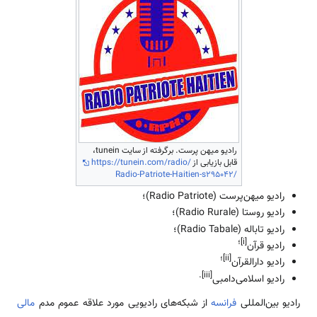
رادیو میهن پرست. برگرفته از سایت tunein،
قابل بازیابی از
https://tunein.com/radio/
Radio-Patriote-Haitien-s295042/
رادیو میهن‌پرست (Radio Patriote)؛
رادیو روستا (Radio Rurale)؛
رادیو تاباله (Radio Tabale)؛
[i]؛
رادیو قرآن
[ii]؛
رادیو دارالقرآن
[iii].
رادیو اسلامی‌دامبی
رادیو بین‌المللی
فرانسه
از شبکه‌های رادیویی مورد علاقه عموم مدم
مالی