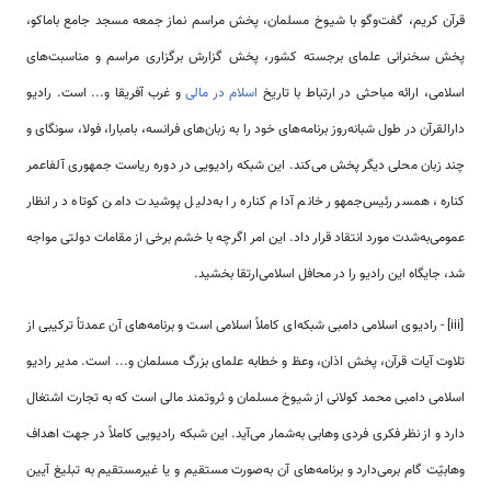
قرآن کریم، گفت‌وگو با شیوخ مسلمان، پخش مراسم نماز جمعه مسجد جامع باماکو،
پخش سخنرانی علمای برجسته کشور، پخش گزارش برگزاری مراسم و مناسبت‌های
اسلامی، ارائه مباحثی در ارتباط با تاریخ
اسلام در مالی
و غرب آفریقا و... است. رادیو
دارالقرآن در طول شبانه‌روز برنامه‌های خود را به زبان‌های فرانسه، بامبارا، فولا، سونگای و
چند زبان محلی دیگر پخش می‌کند. این شبکه رادیویی در دوره ریاست جمهوری آلفاعمر
کناره، همسر رئیس‌جمهور خانم آدام کناره را به‌دلیل پوشیدت دامن کوتاه در انظار
عمومی‌‌به‌شدت مورد انتقاد قرار داد. این امر اگرچه با خشم برخی از مقامات دولتی مواجه
شد، جایگاه این رادیو را در محافل اسلامی‌‌ارتقا بخشید.
[iii] - رادیوی اسلامی‌‌ دامبی شبکه‌ای کاملاً اسلامی‌‌ است و برنامه‌های آن عمدتاً ترکیبی از
تلاوت آیات قرآن، پخش اذان، وعظ و خطابه علمای بزرگ مسلمان و... است. مدیر رادیو
اسلامی‌‌ دامبی محمد کولانی از شیوخ مسلمان و ثروتمند مالی است که به تجارت اشتغال
دارد و از نظر فکری فردی وهابی به‌شمار می‌آید. این شبکه رادیویی کاملاً در جهت اهداف
وهابیّت گام برمی‌دارد و برنامه‌های آن به‌صورت مستقیم و یا غیرمستقیم به تبلیغ آیین