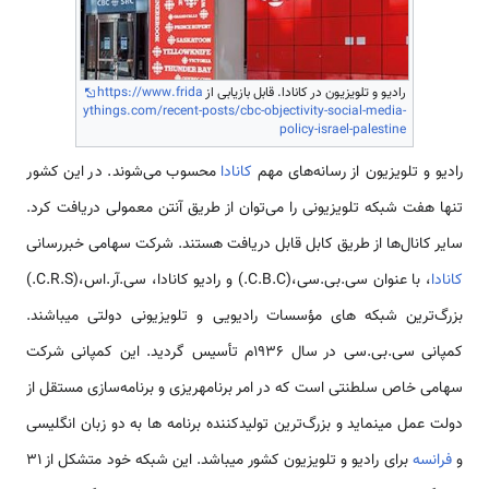
رادیو و تلویزیون در کانادا. قابل بازیابی از
https://www.frida
ythings.com/recent-posts/cbc-objectivity-social-media-
policy-israel-palestine
رادیو و تلویزیون از رسانه‌های مهم
کانادا
محسوب می‌شوند. در این کشور
تنها هفت شبکه تلویزیونی را می‌توان از طریق آنتن معمولی دریافت کرد.
سایر کانال‌ها از طریق کابل قابل دریافت هستند. شرکت سهامی خبررسانی
کانادا
، با عنوان سی.بی.سی،(C.B.C.) و رادیو کانادا، سی.آر.اس،(C.R.S.)
بزرگ‌ترین شبکه ­های مؤسسات رادیویی و تلویزیونی دولتی می­باشند.
کمپانی سی.بی.سی در سال 1936م تأسیس گردید. این کمپانی شرکت
سهامی خاص سلطنتی است که در امر برنامه­ریزی و برنامه‌سازی مستقل از
دولت عمل می­نماید و بزرگ‌ترین تولیدکننده برنامه ­ها به دو زبان انگلیسی
و
فرانسه
برای رادیو و تلویزیون کشور می­باشد. این شبکه خود متشکل از 31