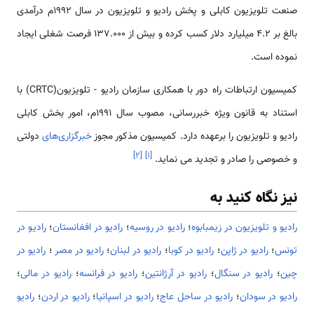
صنعت تلویزیون کابلی و پخش رادیو و تلویزیون در سال 1992م درآمدی
بالغ بر 4.2 میلیارد دلار کسب کرده و بیش از 137.000 فرصت شغلی ایجاد
نموده است.
کمیسیون ارتباطات راه دور با همکاری سازمان رادیو - تلویزیون(CRTC) با
استناد به قانون ویژه خبررسانی، مصوب سال 1991م، امور بخش کابلی
رادیو و تلویزیون را برعهده دارد. کمیسیون مذکور مجوز
خبرگزاری‌های
دولتی
]
۲
[
]
۱
[
و خصوصی را صادر و تجدید می­ نماید.
نیز نگاه کنید به
رادیو و تلویزیون در زیمبابوه
؛
رادیو در روسیه
؛
رادیو در افغانستان
؛
رادیو در
تونس
؛
رادیو در ژاپن
؛
رادیو در کوبا
؛
رادیو در لبنان
؛
رادیو در مصر
؛
رادیو در
چین
؛
رادیو در سنگال
؛
رادیو در آرژانتین
؛
رادیو در فرانسه
؛
رادیو در مالی
؛
رادیو در سودان
؛
رادیو در ساحل عاج
؛
رادیو در اسپانیا
؛
رادیو در اردن
؛
رادیو