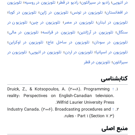
در اتیوپی
؛
رادیو در سیرالئون
؛
رادیو در قطر
؛
تلویزیون در روسیه
؛
تلویزیون
در افغانستان
؛
تلویزیون در تونس
؛
تلویزیون در ژاپن
؛
تلویزیون در کوبا
؛
تلویزیون در لبنان
؛
تلویزیون در مصر
؛
تلویزیون در چین
؛
تلویزیون در
سنگال
؛
تلویزیون در آرژانتین
؛
تلویزیون در فرانسه
؛
تلویزیون در مالی
؛
تلویزیون در سودان
؛
تلویزیون در ساحل عاج
؛
تلویزیون در اوکراین
؛
تلویزیون در اسپانیا
؛
تلویزیون در اردن
؛
تلویزیون در اتیوپی
؛
تلویزیون در
سیرالئون
؛
تلویزیون در قطر
کتابشناسی
Druick, Z., & Kotsopoulos, A. (2008). Programming
↑
reality: Perspectives on English-Canadian television.
Wilfrid Laurier University Press.
Industry Canada. (2006). Broadcasting procedures and
↑
rules - Part 1 (Section 7.3).
منبع اصلی