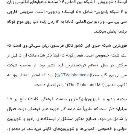
ایستگاه تلویزیونی، 1 شبکه بین ­المللی 24 ساعته ماهواره­ای انگلیسی زبان
و 4 شبکه رادیویی- شامل 58 ایستگاه رادیویی- است. سرویس خارجی
سی.بی.سی. و رادیو بین ­المللی کانادا به 12 زبان زنده دنیا روی موج کوتاه
برنامه پخش می­کنند.
قوی‌ترین شبکه خبری این کشور کانال فرانسوی زبان سی.تی.وی است که
یک شبکه خصوصی است. همان‌گونه که قبلاً ذکر شد، مالک آن تا قبل از
مرگش در سال 2006م ثروتمندترین فرد کشور بود. او صاحب شرکت
سی.تی.وی گلوب‌مدیا(
CTVglobemedia
) بود که امتیاز انتشار روزنامه
"گلوب اندمیل(The Globe and Mill) " را در اختیار داشت.
بودجه رادیو و تلویزیون(بزرگ‌ترین صنعت فرهنگی کانادا) بالغ بر 1.5
میلیارد دلار است که تقریباً 50 درصد کل هزینه­ های فرهنگی دولت فدرال
را شامل می­‌شود. صنایع مذکور متشکل از ایستگاه‌­های رادیو و تلویزیون
دولتی و خصوصی، کمپانی­‌ها و تلویزیون‌­های کابلی می‌­باشد. در مجموع،