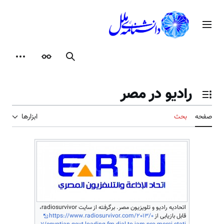
رش
ه
منوی اصلی
حتوا
جستجو
ظاهر
ابزارها
رادیو در مصر
تغییر وضعیت فهرست محتویات
صفحه
بحث
ابزارها
اتحادیه رادیو و تلویزیون مصر. برگرفته از سایت radiosurvivor،
قابل بازیابی از
https://www.radiosurvivor.com/2013/0