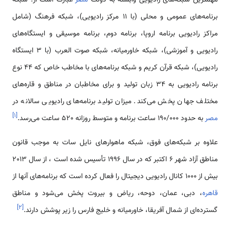
برنامه­‌های عمومی و محلی (با 11 مرکز رادیویی)، شبکه فرهنگ (شامل
مراکز رادیویی برنامه اروپا، برنامه دوم، برنامه موسیقی و ایستگاه‌­های
رادیویی و آموزشی)، شبکه خاورمیانه، شبکه صوت العرب (با 3 ایستگاه
رادیویی)، شبکه قرآن کریم و شبکه برنامه‌­های با مخاطب خاص که 44 نوع
برنامه رادیویی به 34 زبان تولید و برای مخاطبان در مناطق و قاره‌­های
مختلف جهان پخش می­‌کند. میزان تولید برنامه‌­های رادیویی سالانه در
]
۱
[
مصر
به حدود 190/000 ساعت برنامه و متوسط روزانه 520 ساعت می­‌رسد.
علاوه بر شبکه­‌های فوق، شبکه ماهواره­ای نایل سات به موجب قانون
مناطق آزاد شهر 6 اکتبر که در سال 1996 تأسیس شده است ، از سال 2013
بیش از 1000 کانال رادیویی دیجیتال را فعال کرده است که برنامه‌­های آنها از
قاهره
، دبی، عمان، دوحه، ریاض و بیروت پخش می­‌شود و مناطق
]
۲
[
گسترده‌­ای از شمال آفریقا، خاورمیانه و خلیج فارس را زیر پوشش دارند.