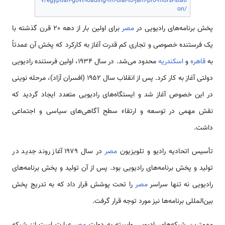
7/egyptian-govt-loading-fm-dial-to-jam-pro-morsi-stati
on/
پخش برنامه‌­های رادیویی در
مصر
برای اولین بار از دهه 20 قرن گذشته با
یک فرستنده خصوصی و تجاری کم قدرت آغاز به کارکرد که پخش آن عمدتاً
به
قاهره
و
اسکندریه
محدود می­‌شد. در سال 1934، اولین فرستنده رادیویی
دولتی آغاز به کار کرد. پس از انقلاب سال 1952 (افسران آزاد)، مرحله نوینی
در این خصوص آغاز شد و ایستگاه‌­های رادیویی متعدد ایجاد گردید که
نقش مهمی در توسعه و ارتقاء سطح آگاهی‌­های سیاسی و اجتماعی
داشت.
تأسیس اتحادیه رادیو و تلویزیون
مصر
در سال 1979 آغاز روند جدید در
تولید و پخش برنامه­‌های رادیویی بود. پس از آن تولید و پخش برنامه­‌های
رادیویی نه تنها سراسر
مصر
را تحت پوشش قرار داد که به تدریج پخش
بین‌­المللی برنامه­‌ها نیز مورد توجه قرار گرفت.
مهمترین شبکه­‌های رادیویی وابسته به دولت
مصر
عبارت است از: شبکه