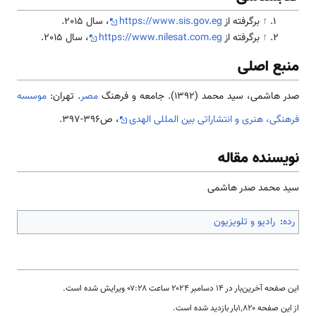
↑
برگرفته از
https://www.sis.gov.eg
، سال 2015.
↑
برگرفته از
https://www.nilesat.com.eg
، سال 2015.
منبع اصلی
صدر هاشمی، سید محمد (1392). جامعه و فرهنگ
مصر
. تهران:
موسسه
فرهنگی، هنری و انتشاراتی بین المللی الهدی
، ص396-397.
نویسنده مقاله
سید محمد صدر هاشمی
رده
:
رادیو و تلویزیون
این صفحه آخرین‌بار در ‏۱۴ دسامبر ۲۰۲۴ ساعت ‏۰۷:۲۸ ویرایش شده است.
از این صفحه ۱٬۸۲۰بار بازدید شده است.