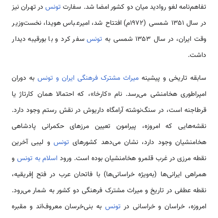
تفاهم‌نامه لغو روادید میان دو کشور امضا شد. سفارت
تونس
در تهران نیز
در سال ۱۳۵۱ شمسی (۱۹۷۲م) افتتاح شد، امیرعباس هویدا، نخست‌وزیر
وقت ایران، در سال ۱۳۵۳ شمسی به
تونس
سفر کرد و با بورقیبه دیدار
داشت.
سابقه تاریخی و پیشینه
میراث مشترک فرهنگی ایران و تونس
به دوران
امپراطوری هخامنشی می‌رسد. نام «کارخا»، که احتمالا همان کارتاژ یا
قرطاجنه است، در سنگ‌نوشته آرامگاه داریوش در نقش رستم وجود دارد.
نقشه‌هایی که امروزه، پیرامون تعیین مرزهای حکمرانی پادشاهی
هخامنشیان وجود دارد، نشان می‌دهد کشورهای
تونس
و لیبی آخرین
نقطه مرزی در غرب قلمرو هخامنشیان بوده است. ورود
اسلام به تونس
و
همراهی ایرانی‌ها (به‌ویژه خراسانی‌ها) با فاتحان عرب در فتح إفریقیه،
نقطه عطفی در تاریخ و میراث مشترک فرهنگی دو کشور به شمار می‌رود.
امروزه، خراسان و خراسانی در
تونس
به بنی‌خرسان معروف‌اند و مقبره