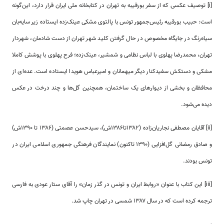
[i] توصیف عکسی که از سفر بورقیبه به تهران در کتابخانه ملی ایران قرار دارد، این‌گونه
است: حبیب بورقیبه رئیس‌جمهور تونس با پالتوی مشکی عینک‌زده ایستاده زیر سایه‌بان
سیاه‌رنگ در جایگاه مخصوص در حال گرفتن کلید شهر تهران از دست شادمان، شهردار
تهران، محمدرضا پهلوی با لباس نظامی و شمشیر، عینک‌زده؛ فرح پهلوی با پوشش کاملا
مشکی و دستکش سفیدکنار دیگر میهمانان و امیرعباس هویدا ایستاده است. عده‌ای از
محافظان و بخشی از دیوارهای یک ساختمان، همچنین گل‌ها و چند درخت در عکس
دیده می‌شود.
[ii] آقایان مصطفی نجاریان‌زاده (۱۳۸۲تا۱۳۸۶ش)، سیدحسن عصمتی (۱۳۸۶ تا ۱۳۹۰ش)
و صادق رمضانی گل‌افزایی (۱۳۹۰ تاکنون) نمایندگان فرهنگی جمهوری اسلامی ایران در
تونس بودند.
[iii] این کتاب با عنوان «روابط ایران و تونس در گذر زمان» را آقای ستار عودی به فارسی
ترجمه کرده است که در سال ۱۳۸۷ شمسی در تهران چاپ شد.