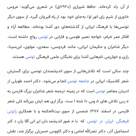
از آن یاد کرده‌اند. حافظ شیرازی (د۷۹۲ق) در شعری می‌گوید: عروس
خاوری از شرم رای انور او/ به‌جای خود بود ار راه قیروان گیرد. از سوی دیگر
تونسی‌ها با فرهنگ ایرانی از گذشته‌های دور آشنا بوده‌اند. مطالعه آراء و
افکار عمر خیام، خواجه نصیر طوسی و فارابی در
تونس
رواج داشته است.
دیگر شاعران و حکیمان ایرانی، مانند فردوسی، سعدی، مولوی، ابن‌سینا،
رازی و خوارزمی نام‌هایی آشنا برای نخبگان علمی فرهنگی
تونس
هستند.
چند سالی است که تلاش‌هایی از سوی اندیشمندان تونسی برای گسترش
شعر کلاسیک ایرانی در
جامعه تونس
انجام می‌شود. دکتر احمد طویلی از
ادیبان معاصر
تونس
است که در زمینه ترجمه شعر شاعران بزرگ فارسی به
عربی تلاش‌های خوبی داشته است. برگزاری همایش بین‌المللی شعر
فارسی در اسفند ۱۳۸۷ شمسی از سوی بیت‌الحکمه و با همکاری
رایزنی
فرهنگی ایران در تونس
که با حضور اندیشمندان ایرانی آقایان دکتر
اسماعیل آذر، دکتر نصرالله امامی و دکتر کاووس حسن‌لی برگزار شد، نقش