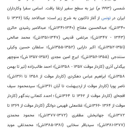
شمسی (۱۹۹۳ م) نیز به سطح سفیر ارتقا یافت. اسامی سفرا وکارداران
ایران در
تونس
از آغاز تاکنون به شرح زیر است: عبدالاحد یکتا (۱۳۳۶ تا
۱۳۴۰ش)؛ عبدالحسین مفتاح (۱۳۴۰-۱۳۴۱ش)؛ عبدالامیر رشیدی حائری
(۱۳۴۳ - ۱۳۴۷ش)؛ مرتضی قدیمی (۱۳۴۷-۱۳۵۱ش)؛ محمد صالحی
(۱۳۵۱-۱۳۵۲ش)؛ اکبر دارایی (۱۳۵۲-۱۳۵۵ش)؛ سلطان حسین وکیلی
سنندجی (۱۳۵۵-۱۳۵۶ش)؛ ایرج امین مجدی (۱۳۵۶-۱۳۵۷ش)؛ منوچهر
بیگدلی آذری (کاردار موقت ۱۳۵۷ - ۱۳۵۸ش)؛ احمد طالب‌زاده (تیر تا بهمن
۱۳۵۸ش)؛ ابراهیم عباس دهکردی (کاردار موقت از ۱۳۵۸ تا ۱۳۶۱ش)؛
ناصر پویا (کاردار موقت از اردیبهشت تا آبان ۱۳۶۱ش)؛ سیدمحمود سیف
افجه‌ای (کاردار موقت از ۱۳۶۲ تا ۱۳۶۴ش)؛ احمد کنعانی بندگهر (کاردار
موقت از ۱۳۶۴ -۱۳۶۶ش)؛ غلامعلی فهیمی دواتگر (کاردار موقت از ۱۳۶۹ تا
۱۳۷۲ش)؛ جهانبخش مظفری (۱۳۷۲-۱۳۷۷ش)؛ محمود محمدی
(۱۳۷۷-۱۳۸۱ش)؛ سیدباقر سخایی (۱۳۸۱-۱۳۸۵ش)؛ محمدتقی موید