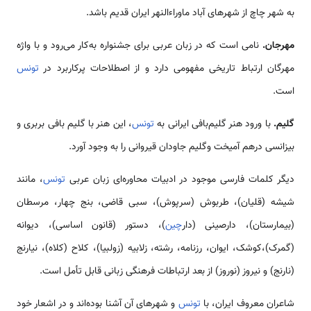
به شهر چاچ از شهرهای آباد ماوراءالنهر ایران قدیم باشد.
مهرجان.
نامی است که در زبان عربی برای جشنواره به‌کار می‌رود و با واژه
مهرگان ارتباط تاریخی مفهومی دارد و از اصطلاحات پرکاربرد در
تونس
است.
گلیم.
با ورود هنر گلیم‌بافی ایرانی به
تونس
، این هنر با گلیم‌ بافی بربری و
بیزانسی درهم آمیخت وگلیم جاودان قیروانی را به وجود آورد.
دیگر کلمات فارسی موجود در ادبیات محاوره‌ای زبان عربی
تونس
، مانند
شیشه (قلیان)، طربوش (سرپوش)، سبی قاضی، بنج چهار، مرسطان
(بیمارستان)، دارصینی (دار
چین
)، دستور (قانون اساسی)، دیوانه
(گمرک)،کوشک، ایوان، رزنامه، رشته، زلابیه (زولبیا)، کلاح (کلاه)، نیارنج
(نارنج) و نیروز (نوروز) از بعد ارتباطات فرهنگی زبانی قابل تأمل است.
شاعران معروف ایران، با
تونس
و شهرهای آن آشنا بوده‌اند و در اشعار خود