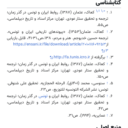
کتابشناسی
۱٫۱
۱٫۰
↑
کعاک، عثمان (۱۳۸۷). روابط ایران و تونس در گذر زمان؛
ترجمه و تحقیق ستار عودی. تهران: مرکز اسناد و تاریخ دیپلماسی،
ص55.
↑
کعاک، عثمان(1353). «پیوندهای تاریخی ایران و تونس».
ترجمه حسین خدیوجم. هنر و مردم، 138،ص.31-41، قابل بازیابی
از
https://ensani.ir/file/download/article/2010111609253
3
↑
برگرفته از
http://fa.tunis.icro.ir
↑
کعاک، عثمان (۱۳۸۷). روابط ایران و تونس در گذر زمان؛ ترجمه
و تحقیق ستار عودی. تهران: مرکز اسناد و تاریخ دیپلماسی،
ص150.
↑
سنوسی، محمد (۱۴۰۱ق). الرحله الحجازیه. تحقیق علی شنوفی.
تونس: نشر الشرکه التونسیه للتوزیع، ص23.
↑
کعاک، عثمان (۱۳۸۷). روابط ایران و
تونس
در گذر زمان؛ ترجمه
و تحقیق ستار عودی. تهران: مرکز اسناد و تاریخ دیپلماسی،
ص42.
↑
عمایریه، (۱۹۹۴). ص۳۱.
منبع اصلی