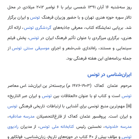
روز سه‌شنبه ۱۶ آبان ۱۳۹۱ شمسی برابر با ۶ نوامبر ۲۰۱۲ میلادی در محل
تالار سوره حوزه هنری تهران و با حضور وزیران فرهنگ
تونس
و ایران برگزار
شد. برپایی نمایشگاه کتاب، معرفی جاذبه‌های
گردشگری تونس
، ارائه آثار
هنری، برگزاری میزگردی با عنوان تأثیر فرهنگ ایران در
تونس
، پخش فیلم
سینمایی و مستند، راه‌اندازی شب‌شعر و اجرای
موسیقی سنتی تونس
از
جمله برنامه‌های این هفته فرهنگی بود.
ایران‌شناسی در تونس
مرحوم عثمان کعاک (۱۹۰۳-۱۹۷۶م) برجسته‌ترین ایران‌شناس معاصر
تونس
است و کتاب او با عنوان «العلاقات بین
تونس
و ایران عبر التاریخ»
[iii] مهم‌ترین منبع تونسی برای آشنایی با ارتباطات تاریخی فرهنگی
تونس
و ایران است. پروفسور عثمان کعاک از فارغ‌التحصیلان
مدرسه صادقیه
،
مدرسه خلدونیه
، نخستین رئیس
کتابخانه ملی تونس
، از مدیران
رادیوی
تونس
و مؤلف بیش از ۴۰ کتاب در حوزه‌های تاریخ، زبان‌شناسی، فولکلور و