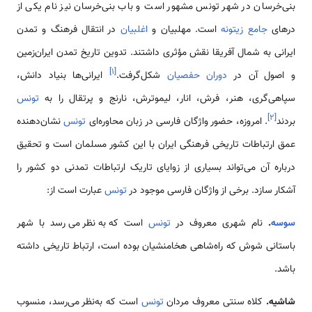
بنی‌خرسان در شهر تونس مشهور است و باب بنی‌خرسان نیز نام یکی از
درهای
جامع زیتونه
است. مهلبیان و
اغلبیان
در انتقال فرهنگ و تمدن
ایرانی به شمال آفریقا نقش مؤثری داشتند. تدوین تاریخ تمدن ایران‌زمین
]
۱
[
و اصول آن در
دوران حفصیان
شکل‌گرفت.
ایرانی‌ها بنیاد دانش،
سپاهی‌گری، هنر، فرش، انار، لیموترش، نارنج و پرتقال را به
تونس
]
۲
[
بردند
. امروزه، حضور واژگان فارسی در زبان محاوره‌ای
تونس
نشان‌دهنده
عمق ارتباطات تاریخی فرهنگی ایران با این کشور مسلمان است و تحقیق
درباره آن می‌تواند بسیاری از زوایای تاریک ارتباطات تمدنی دو کشور را
آشکار سازد. برخی از واژگان فارسی موجود در
تونس
عبارت است از:
سوسه
.
نام شهری معروف در
تونس
است که به‌نظر می‌رسد با شهر
باستانی شوش که راه‌شاهی هخامنشیان بوده است، ارتباط تاریخی داشته
باشد.
شاشیه.
کلاه سنتی معروف مردان
تونس
است که به‌نظر می‌رسد، منسوب