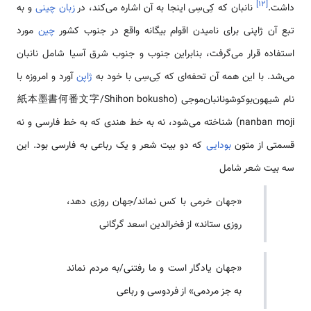
]
۱۲
[
داشت.
نانبان که کِی‌سِی اینجا به آن اشاره می‌کند، در
زبان چینی
و به
تبع آن ژاپنی برای نامیدن اقوام بیگانه واقع در جنوب کشور
چین
مورد
استفاده قرار می‌گرفت، بنابراین جنوب و جنوب شرق آسیا شامل نانبان
می‌شد. با این همه آن تحفه‌ای که کِی‌سِی با خود به
ژاپن
آورد و امروزه با
نام شیهون‌بوکوشونانبان‌موجی (紙本墨書何番文字/Shihon bokusho
nanban moji) شناخته می‌شود، نه به خط هندی که به خط فارسی و نه
قسمتی از متون
بودایی
که دو بیت شعر و یک رباعی به فارسی بود. این
سه بیت شعر شامل
«جهان خرمی با کس نماند/جهان روزی دهد،
روزی ستاند» از فخرالدین اسعد گرگانی
«جهان یادگار است و ما رفتنی/به مردم نماند
به جز مردمی» از فردوسی و رباعی