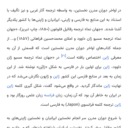
در اواخر دوران مدرن نخستین، به واسطه ترجمه آثار غربی و نیز تألیف با
استناد به این منابع به فارسی و ژاپنی، ایرانیان و ژاپنی‌ها با کشور یکدیگر
آشنا شدند. «جهان نما» ترجمه رفائیل فلوغون (1850، چاپ تبریز)، «جهان
نما» ترجمه مسیو ژان داوود و املای محمدحسین فراهانی (1857) و... از
جمله کتاب‌های اواخر دوران مدرن نخستین است که قسمتی از آن به
]
۲۱
[
معرفی
ژاپن
اختصاص یافته است.
در «جهان نما» ترجمه مسیو ژان
داوود،
ژاپن
برای اولین بار در فارسی به شکل «ژاپُن» نوشته شد. از این
زمان به بعد در منابع فارسی این کشور
ژاپن
و ژاپون نگارش می‌شد که در
نهایت
ژاپن
ماندگار گردید. در واقع می‌شود گفت، شکل گیری کلمه
ژاپن
در ایران به خاطر آن بود که آن زمان، زبان
فرانسه
زبان علمی روزگار بود و
ژاپن
ترجمه کلمه فرانسوی (Japon) به فارسی است.
با شروع دوران مدرن سر انجام نخستین ایرانیان و نخستین ژاپنی‌های به
کشور مقابل سفر کردند. نخستین ایرانیان شناخته شده‌ای که می‌دانیم به