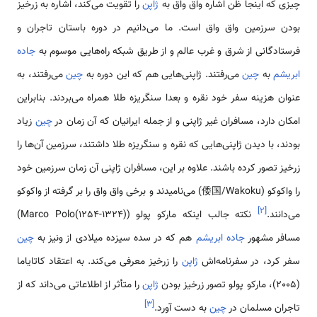
چیزی که اینجا ظن اشاره واق واق به
ژاپن
را تقویت می‌کند، اشاره به زرخیز
بودن سرزمین واق واق است. ما می‌دانیم در دوره باستان تاجران و
فرستادگانی از شرق و غرب عالم و از طریق شبکه راه‌هایی موسوم به
جاده
ابریشم
به
چین
می‌رفتند. ژاپنی‌هایی هم که این دوره به
چین
می‌رفتند، به
عنوان هزینه سفر خود نقره و بعدا سنگریزه طلا همراه می‌بردند. بنابراین
امکان دارد، مسافران غیر ژاپنی و از جمله ایرانیان که آن زمان در
چین
زیاد
بودند، با دیدن ژاپنی‌هایی که نقره و سنگریزه طلا داشتند، سرزمین آن‌ها را
زرخیز تصور کرده باشند. علاوه بر این، مسافران ژاپنی آن زمان سرزمین خود
را واکوکو (倭国/Wakoku) می‌نامیدند و برخی واق واق را بر گرفته از واکوکو
]
۲
[
می‌دانند.
نکته جالب اینکه مارکو پولو (Marco Polo(1254-1324))
مسافر مشهور
جاده ابریشم
هم که در سده‌ سیزده میلادی از ونیز به
چین
سفر کرد، در سفرنامه‌اش
ژاپن
را زرخیز معرفی می‌کند. به اعتقاد کاتایاما
(2005)، مارکو پولو تصور زرخیز بودن
ژاپن
را متأثر از اطلاعاتی می‌داند که از
]
۳
[
تاجران مسلمان در
چین
به دست آورد.