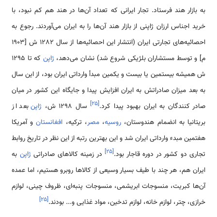
به بازار هند فرستاد. تجار ایرانی که تعداد آن‌ها در هند هم کم نبود، با
خرید اجناس ارزان ژاپنی از بازار هند آن‌ها را به ایران می‌آوردند. رجوع به
احصائیه‌های تجارتی ایران (انتشار این احصائیه‌ها از سال 1282 ش [1903
م] و توسط مستشاران بلژیکی شروع شد) نشان می‌دهد،
ژاپن
که تا 1295
ش همیشه بیستمین یا بیست و یکمین مبدأ وارداتی ایران بود، از این سال
به بعد میزان صادراتش به ایران افزایش پیدا و جایگاه این کشور در میان
]
۲۵
[
صادر کنندگان به ایران بهبود پیدا کرد.
سال 1298 ش،
ژاپن
بعد از
بریتانیا به انضمام هندوستان،
روسیه
،
مصر
، ترکیه،
افغانستان
و آمریکا
هفتمین مبدء وارداتی ایران شد و این بهترین رتبه از این نظر در تاریخ روابط
]
۲۵
[
تجاری دو کشور در دوره قاجار بود.
در زمینه کالاهای صادراتی
ژاپن
به
ایران هم، هر چند با طیف بسیار وسیعی از کالاها روبرو هستیم، اما عمده
آن‌ها کبریت، منسوجات ابریشمی، منسوجات پنبه‌ای، ظروف چینی، لوازم
]
۲۵
[
خرازی، چتر، لوازم خانه، لوازم تدخین، مواد غذایی و... بودند.