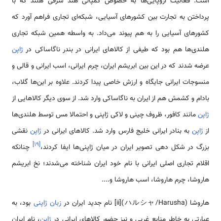
است. فعالیت اروپایی‌ها به خصوص کمپانی هند شرقی هلند که با
پرداختن به تجارت بین کشورهای آسیایی، شبکه‌ای تجاری فراهم آورد که
کشورهای آسیایی را به هم پیوند می‌داد. به واسطه همین شبکه تجاری
هلندی‌ها هم بود که طیفی از کالاهای ایرانی در بندر ناگاساکی در
ژاپن
عرضه شدند که در این بین ابریشم ایران، چرم ایرانی، اسب ایرانی و قالی و
منسوجات ایرانی جایگاه و ارزش خاصی پیدا کردند. علاوه بر این‌ها گلاب،
بادام و کشمش هم از ایران به ناگاساکی وارد شد. از سوی دیگر کالاهایی از
ژاپن
مانند کافور، ظروف چینی و لاکی ژاپنی و احتمالا مس توسط هلندی‌ها
از
ژاپن
به بنادر ایرانی خلیج فارس وارد شد. کالاهای ایرانی در
ژاپن
نقشی
]
۱۹
[
بزرگ در شکل دهی تصویر ایران در میان ژاپنی‌ها ایفا کردند،
چنانکه
اقلام تجاری اصلی ایرانی با نام خود ایران شناخته می‌شدند؛ نخ ابریشم
هاروشا، چرم هاروشا، اسب هاروشا و....
هاروشا (ハルシャ/Harusha)[ii] نام جدید ایران در
زبان ژاپنی
بود، به
عبارتی به خاطر منابع غربی و نیز حضور کالاهای ایرانی در
ژاپن
، نام ایران