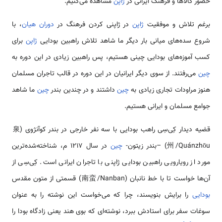
حضور کالاها و فرهنگ ایرانی در
ژاپن
مشاهده می‌کنیم.
برغم تلاش و موفقیت
ژاپن
در ژاپنی کردن فرهنگ در
دوران هیان
، با
شروع سده‌های میانی بار دیگر ما شاهد تلاش راهبین بودایی
ژاپن
برای
کسب آموزه‌های بودایی چینی هستیم، پس راهبین زیادی در این دوره به
چین
می‌رفتند. از سوی دیگر ایرانیان در این دوره در قالب تاجران مسلمان
هنوز مراودات تجاری زیادی به
چین
داشتند و در چندین بندر
چین
ما شاهد
جوامع مسلمان و ایرانی هستیم.
قضیه دیدار کِی‌سِی راهب بودایی با سه نفر خارجی در بندر کوآنژوی (泉
州/Quánzhōu) –بندر زیتون-
چین
در سال 1217 م، شناخته‌شده‌ترین
مورد از رویارویی راهبین بودایی ژاپنی با تاجران ایرانی است. کِی‌سِی از
آن‌ها خواست تا با خط نانبان (南蛮/Nanban) قسمتی از متون مقدس
بودایی
را برایش بنویسند، چرا که می‌خواست این نوشته را به عنوان
سوغات سفر برای استادش ببرد، نوشته‌ای که بوی هند یعنی زادگاه بودا را