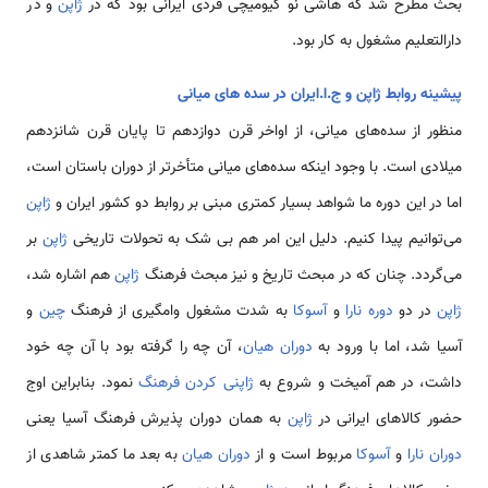
بحث مطرح شد که هاشی نو کیومیچی فردی ایرانی بود که در
ژاپن
و در
دارالتعلیم مشغول به کار بود.
پیشینه روابط ژاپن و ج.ا.ایران در سده های میانی
منظور از سده‌های میانی، از اواخر قرن دوازدهم تا پایان قرن شانزدهم
میلادی است. با وجود اینکه سده‌های میانی متأخرتر از دوران باستان است،
اما در این دوره ما شواهد بسیار کمتری مبنی بر روابط دو کشور ایران و
ژاپن
می‌توانیم پیدا کنیم. دلیل این امر هم بی شک به تحولات تاریخی
ژاپن
بر
می‌گردد. چنان که در مبحث تاریخ و نیز مبحث فرهنگ
ژاپن
هم اشاره شد،
ژاپن
در دو
دوره نارا
و
آسوکا
به شدت مشغول وامگیری از فرهنگ
چین
و
آسیا شد، اما با ورود به
دوران هیان
، آن چه را گرفته بود با آن چه خود
داشت، در هم آمیخت و شروع به
ژاپنی کردن فرهنگ
نمود. بنابراین اوج
حضور کالاهای ایرانی در
ژاپن
به همان دوران پذیرش فرهنگ آسیا یعنی
دوران نارا
و
آسوکا
مربوط است و از
دوران هیان
به بعد ما کمتر شاهدی از