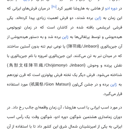
]
۲۰
[
در
دوره ادو
از هاشی به هاروشا تغییر کرد.
در میان فرش‌های ایرانی که
این زمان به
ژاپن
برده شدند، دو فرش اهمیت زیادی پیدا کرده‌اند. یکی
فرشی ابریشمی بافته شده در کاشان است که در زمان تویوتومی
هیده‌یوشی و توسط پرتغالی‌ها به
ژاپن
برده شد و به دستور هیده‌یوشی از
آن جین‌بائوری (陣羽織/Jinbaori) یا نوعی نیم تنه بدون آستین ساختند
که در میدان نبر به تن می‌کنند. این جین‌بائوری امروزه با نام جین‌بائوری با
نقش پرنده و وحوش (鳥獣文様陣羽織/Chōjūmonyō Jinbaori)
شناخته می‌شود. فرش دیگر یک تخته فرش پولونزی است که قرن نوزدهم
به
ژاپن
برده و در جشن گی‌ئون (祇園祭/Gion Matsuri) مورد استفاده
قرار می‌گیرد.
در مورد اسب ایرانی یا اسب هاروشا، آن زمان واقعه‌ای جالب رخ داد. در
دوران زمامداری هشتمین شوگون دوره ادو، شوگون وقت یک رأس اسب
ایرانی به یکی از امیرنشینان شمال شرق این کشور داد تا با استفاده از آن