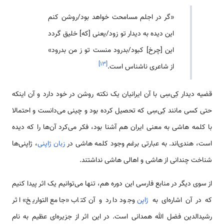
«گر در اجلم مسامحت خواهد بود/روشن کنم
این دیده به دیدار تو زود/یعنی [که] خلیق گردد
این ‍[چرخ] کبود/بدرود منست تو ز من بدرود»
]
۱۳
[
از شاعری ناشناس است.
قضیه دیدار کِی‌سِی با آن ایرانیان یک نکته روشن در خود دارد و آن اینکه
حتی کسی مانند کِی‌سِی که تحصیل کرده بود و چینی می‌دانست و احتمالا
با کلمه هاشی به معنی ایران هم آشنا بود، فکر می‌کرد آن‌ها را که دیده
است، هندی‌اند. به عبارتی برغم وجود کلمه هاشی در
زبان ژاپنی
، ژاپنی‌ها
شناخت چندانی از هاشی و اهالی هاشی نداشتند.
از سوی دیگر در منابع فارسی این دوره هم، تنها می‌توانیم یک اثر پیدا کنیم
که در آن اشاره‌ای به
ژاپن
وجود دارد و آن کتاب «جامع التواریخ» اثر
رشیدالدین فضل الله همدانی است. در این اثر از جزیره‌ای عظیم به نام