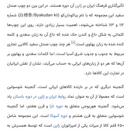
تأثیرگذاری فرهنگ ایران بر
ژاپن
آن دوره هستند. در این بین دو چوب صندل
سفید این مجموعه که با نام بیاکودان‌کو (白檀香/Byakudan kō) شماره
112 و 113 شناخته می‌شوند، اهمیت بسیار زیادی دارند. روی این چوب‌ها
کلماتی به شکل داغ و کندن حک شده که داغ آن به زبان سغدی و کلمه
]
۸
[
کنده شده به زبان پهلوی است.
هر چند چوب صندل سفید کالایی تجاری
مربوط به جنوب و جنوب شرق آسیا است، اما کلمات سغدی و پهلوی بر
آن‌ها که هر دو از زبان‌های ایرانی به حساب می‌آیند، نشان از نقش ایرانیان
در تجارت این کالاها دارد.
گنجینه دیگری که در بر دارنده کالاهای ایرانی است، گنجینه شوسوئین
است که معمولا از آن به عنوان نماد
روابط ایران و ژاپن در دوره باستان
یاد
می‌شود. گنجینه هوریوجی متعلق به
دوره نارا
و قرن هفتم، اما گنجینه
شوسوئین متعلق به قرن هشتم و
دوره آسوکا
است. این مجموعه شامل
650 قلم کالا از میراث یکی از امپراتوران
ژاپن
است که توسط همسرش به