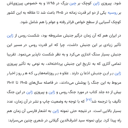
شود. پیروزی
ژاپن
کوچک بر
چین
بزرگ در 1895 و به خصوص پیرزوی‌اش
بر
روسیه
یکی از دو ابر قدرت زمانه در 1905 باعث شد تا علاقه به این کشور
کوچک آسیایی از سطح خواص فراتر رفته و عوام را هم شامل شود.
در ایران هم که آن زمان درگیر جنبش مشروطه بود، شکست روس از
ژاپن
تأثیر زیادی بر این جنبش داشت، چرا که ابر قدرت روس در مسیر این
جنبش بسیار سنگ اندازی می‌کرد و به نظر شکست ناپذیر می‌نمود. تقریبا
تمامی آثاری که به تاریخ این جنبش پرداخته‌اند، به نوعی به تأثیر پیروزی
ژاپن
بر این جنبش اذعان دارند. علاوه بر روزنامه‌هایی که هر روز اخبار
مربوط به این جنگ را پوشش می‌دادند، در فاصله سال‌های 1905 تا 1907
بیش از ده جلد کتاب در مورد جنگ روس و
ژاپن
و پیروزی
ژاپن
در این جنگ
]
۲۶
[
تألیف یا ترجمه شد
که با توجه به وضعیت چاپ و نشر در آن زمان، عدد
بسیار بالایی است. در نتیجه حتی نمونه
ژاپن
به اشعار فارسی آن زمان هم
راه پیدا کرد. برای نمونه سید اشرف‌الدین گیلانی در شعری چنین می‌سراید: