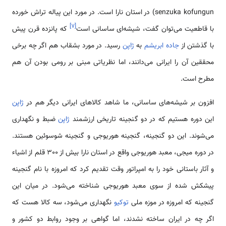
senzuka kofungun) در استان نارا است. در مورد این پیاله تراش خورده
]
۷
[
با قاطعیت می‌توان گفت، شیشه‌ای ساسانی است
که پانزده قرن پیش
با گذشتن از
جاده ابریشم
به
ژاپن
رسید. در مورد بشقاب هم اگر چه برخی
محققین آن را ایرانی می‌دانند، اما نظریاتی مبنی بر رومی بودن آن هم
مطرح است.
افزون بر شیشه‌های ساسانی، ما شاهد کالاهای ایرانی دیگر هم در
ژاپن
این دوره هستیم که در دو گنجینه تاریخی ارزشمند
ژاپن
ضبط و نگهداری
می‌شوند. این دو گنجینه، گنجینه هوریوجی و گنجینه شوسوئین هستند.
در دوره میجی، معبد هوریوجی واقع در استان نارا بیش از 300 قلم از اشیاء
و آثار باستانی خود را به امپراتور وقت تقدیم کرد که امروزه با نام گنجینه
پیشکش شده از سوی معبد هوریوجی شناخته می‌شود. در میان این
گنجینه که امروزه در موزه ملی
توکیو
نگهداری می‌شود، سه کالا هست که
اگر چه در ایران ساخته نشدند، اما گواهی بر وجود روابط دو کشور و