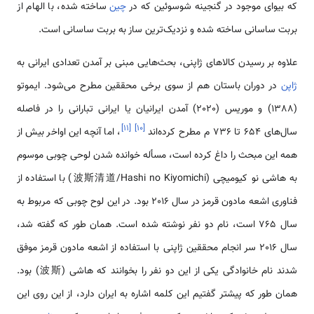
که بیوای موجود در گنجینه شوسوئین که در
چین
ساخته شده، با الهام از
بربت ساسانی ساخته شده و نزدیک‌ترین ساز به بربت ساسانی است.
علاوه بر رسیدن کالاهای ژاپنی، بحث‌هایی مبنی بر آمدن تعدادی ایرانی به
ژاپن
در دوران باستان هم از سوی برخی محققین مطرح می‌شود. ایموتو
(1388) و موریس (2020) آمدن ایرانیان یا ایرانی تبارانی را در فاصله
]
۱۱
[
]
۱۰
[
سال‌های 654 تا 736 م مطرح کرده‌اند
، اما آنچه این اواخر بیش از
همه این مبحث را داغ کرده است، مسأله خوانده شدن لوحی چوبی موسوم
به هاشی نو کیومیچی (波斯清道/Hashi no Kiyomichi) با استفاده از
فناوری اشعه مادون قرمز در سال 2016 بود. در این لوح چوبی که مربوط به
سال 765 است، نام دو نفر نوشته شده است. همان طور که گفته شد،
سال 2016 سر انجام محققین ژاپنی با استفاده از اشعه مادون قرمز موفق
شدند نام خانوادگی یکی از این دو نفر را بخوانند که هاشی (波斯) بود.
همان طور که پیشتر گفتیم این کلمه اشاره به ایران دارد، از این روی این