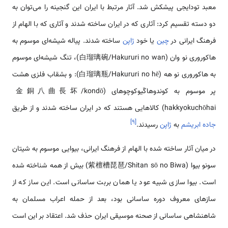
معبد تودایجی پیشکش شد. آثار مرتبط با ایران این گنجینه را می‌توان به
دو دسته تقسیم کرد: آثاری که در ایران ساخته شدند و آثاری که با الهام از
فرهنگ ایرانی در
چین
یا خود
ژاپن
ساخته شدند. پیاله شیشه‌ای موسوم به
هاکوروری‌ نو وان (白瑠璃碗/Hakururi no wan)، تنگ شیشه‌ای موسوم
به هاکوروری نو هه (白瑠璃瓶/Hakururi no hē): و بشقاب فلزی هشت
پر موسوم به کوندوهاکّیوکوچوهای (金銅八曲長坏/kondō
hakkyokuchōhai) کالاهایی هستند که در ایران ساخته شدند و از طریق
]
۹
[
جاده ابریشم
به
ژاپن
رسیدند.
در میان آثار ساخته شده با الهام از فرهنگ ایرانی، بیوایی موسوم به شیتان
سونو بیوا (紫檀槽琵琶/Shitan sō no Biwa) بیش از همه شناخته شده
است. بیوا سازی شبیه عود یا همان بربت ساسانی است. این ساز که از
سازهای معروف دوره ساسانی بود، بعد از حمله اعراب مسلمان به
شاهنشاهی ساسانی از صحنه موسیقی ایران حذف شد. اعتقاد بر این است