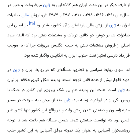
از طرف دیگر در این مدت ایران هم کالاهایی به
ژاپن
می‌فروخت و حتی در
سال‌های 1291، 1296، 1298، 1300، 1301 و 1303 ش، ارزش
مالی
صادرات
]
۲۵
[
ایران به
ژاپن
از ارزش مالی وارداتش از آن کشور بیشتر بود.
بار اصلی این
صادرات هر بر دوش دو کالای تریاک و مشتقات نفتی بود که البته سود
اصلی از فروش مشتقات نفتی به جیب انگلیس می‌رفت چرا که به موجب
قرارداد دارسی امتیاز نفت جنوب ایران به انگلیس واگذار شده بود.
اما سوای روابط سیاسی و تجاری، مسأله‌ای که در روابط ایران و
ژاپن
در
دوره قاجار بیش از همه قابل توجه است، پدیده شکل گیری علاقه ایرانیان
به
ژاپن
است. علت این پدیده هم بی شک پیروزی این کشور در جنگ با
روس یکی از دو ابرقدرت زمانه بود.
ژاپن
بعد از میجی، به سرعت در مسیر
مدرنیزاسیون و صنعتی شدن پیش رفت و در واقع این کشور تنها کشور غیر
غربی بود که توانست صنعتی شود. همین مسأله هم باعث شد تا توجه
روشنفکران آسیایی به عنوان یک نمونه موفق آسیایی به این کشور جلب