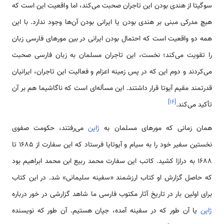
سوگیتا از هندی بودن این تاجران صحبت می‌کند، اما واقعیت این است که
هیچ مدرکی مبنی بر هندی بودن یا ایرانی بودن آن‌ها وجود ندارد. با این
همه دو واقعیت است که احتمال بودن ایرانی در بین مورهای فارسی زبان
را تقویت می‌کند؛ نخست، این تاجران مسلمان به زبان فارسی صحبت
می‌کردند و دوم این که در پس زمینه اعزام و فعالیت این تاجران، ایرانیان
قدرتمند مقیم آیوتا قرار داشتند. این مسأله‌ای است که ناگاشیما هم بر آن
]
۱۶
[
تأکید می‌کند.
همان زمانی که مورهای مسلمان به
ژاپن
می‌رفتند، حکومت صفوی
نخستین سفیر خود را به سیام و آیوتایا فرستاد که این سفارت از 1685 تا
1688 به درازا کشید. کاتب این سفارت محمد ربیع ابن محمد ابراهیم بود
که حاصل گزارش او کتاب ارزشمند «سفینه سلیمانی» شد. در این کتاب
برای اولین بار در تاریخ آثار مکتوب فارسی ما شاهد گزارشی در خور درباره
ژاپن
یا آن طور که در سفینه آمده، جپان هستیم. آن طور که نویسنده