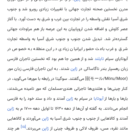
مدرن نخستین صحنه تجارت جهانی با تغییرات زیادی روبرو شد و جنوب
شرق آسیا نقش واسطه را در تجارت بین غرب و شرق به دست آورد. با آغاز
عصر کاوش و اضافه شدن اروپاییان به این عرصه باز هم مراودات جهانی
گسترده‌تر شد. تبدیل شدن جنوب و جنوب شرق آسیا به واسطه تجارت
شرق و غرب باعث حضور ایرانیان زیادی در این منطقه به خصوص در
آیوتایای سیام
تایلند
شد و از همین جا هم بود که نخستین تاجران فارسی
زبان رهسپار بندر ناگاساکی در
ژاپن
شدند. به این تاجران فارسی زبان مور
(モール/Mōru/Moor)[i] می‌گفتند. سوگیتا در رابطه با مورها می‌گوید، در
کنار چینی‌ها و هلندی‌ها تاجرانی هندی-مسلمان که مور نامیده می‌شدند،
بارها و بارها از
آیوتایا
در سیام به
ژاپن
آمدند و داد و ستد خود را به فارسی
انجام می‌دادند. به گفته او آن‌ها از دهه 1630 تا اوایل دهه 1700 م به
ژاپن
آمدند و کالاهایی از جنوب و جنوب شرق آسیا به
ژاپن
می‌آوردند و کالاهایی
]
۱۵
[
مانند نقره، مس، ظروف لاکی و ظروف چینی از
ژاپن
می‌بردند.
هر چند