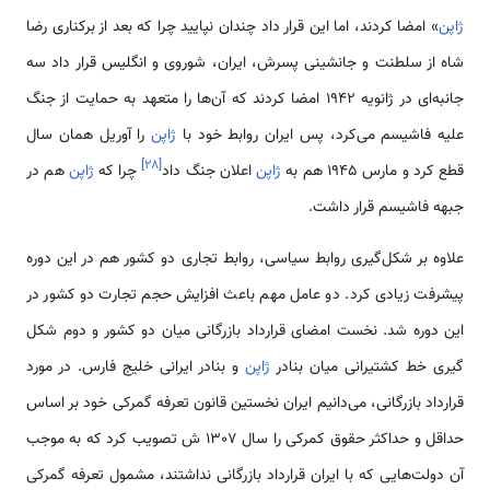
ژاپن
» امضا کردند، اما این قرار داد چندان نپایید چرا که بعد از برکناری رضا
شاه از سلطنت و جانشینی پسرش، ایران، شوروی و انگلیس قرار داد سه
جانبه‌ای در ژانویه 1942 امضا کردند که آن‌ها را متعهد به حمایت از جنگ
علیه فاشیسم می‌کرد، پس ایران روابط خود با
ژاپن
را آوریل همان سال
]
۲۸
[
قطع کرد و مارس 1945 هم به
ژاپن
اعلان جنگ داد
چرا که
ژاپن
هم در
جبهه فاشیسم قرار داشت.
علاوه بر شکل‌گیری روابط سیاسی، روابط تجاری دو کشور هم در این دوره
پیشرفت زیادی کرد. دو عامل مهم باعث افزایش حجم تجارت دو کشور در
این دوره شد. نخست امضای قرارداد بازرگانی میان دو کشور و دوم شکل
گیری خط کشتیرانی میان بنادر
ژاپن
و بنادر ایرانی خلیج فارس. در مورد
قرارداد بازرگانی، می‌دانیم ایران نخستین قانون تعرفه گمرکی خود بر اساس
حداقل و حداکثر حقوق کمرکی را سال 1307 ش تصویب کرد که به موجب
آن دولت‌هایی که با ایران قرارداد بازرگانی نداشتند، مشمول تعرفه گمرکی