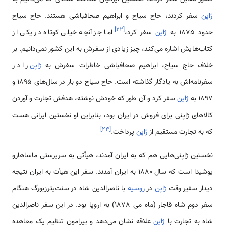
ژاپن
سفر کردند، حاج سیاح و ابراهیم صحافباشی هستند. حاج سیاح
]
۲۲
[
حدود 1875 به
ژاپن
سفر کرد،
اما جز آنچه خیلی کوتاه در یکی از
کتاب‌هایش اشاره می‌کند، چیز زیادی از سفرش به این کشور نمی‌دانیم. بر
خلاف حاج سیاح، ابراهیم صحافباشی خاطرات سفرش به
ژاپن
را در
سفرنامه‌اش به یادگار گذاشته است. حاج سیاح دو بار در سال‌های 1895 و
1897 به
ژاپن
سفر کرد و آن طور که خودش نوشته، هدفش تجارت و آوردن
کالاهای ژاپنی برای فروش در ایران بود، بنابراین او نخستین ایرانی هست
]
۲۳
[
که به تجارت مستقیم از
ژاپن
پرداخت.
نخستین ژاپنی‌هایی هم که به ایران آمدند، هیأتی به سرپرستی ماساهارو
یوشیدا است که سال 1880 به ایران آمدند. سفر این هیأت به ایران نتیجه
دیدار سفیر وقت
ژاپن
در
روسیه
با ناصرالدین شاه در سنت‌پترزبورگ هنگام
سفر دوم شاه قاجار (ماه می 1878) به اروپا بود. در این سفر ناصرالدین
شاه به تجارت با
ژاپن
علاقه نشان می‌دهد و پیرامون تنظیم یک معاهده