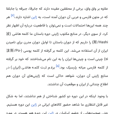
علاوه بر واق واق، برخی از محققین عقیده دارند که جابرقا، جبرقه یا جابلقا
]
۴
[
که در متون فارسی و عربی آن دوران آمده است، به
ژاپن
اشاره دارند،
هر
چند همه این‌ها احتمالات است و نمی‌توان با قاطعیت درباره آن اظهار نظر
کرد. از سوی دیگر، در منابع مکتوب ژاپنی دوره باستان ما کلمه هاشی (波
斯/Hashi) را داریم که از دوران باستان تا اوایل دوران مدرن برای نامیدن
ایران از آن استفاده می‌شد. این کلمه بر گرفته از کلمه پوسی (泼斯/Po-
si) چینی است و چینی‌ها ایران را به این نام می‌شناختند که خود بر گرفته
]
۵
[
از کلمه فارسی میانه
پارسیک
بود.
برغم ثبت کلمه هاشی (ایران) در
منابع ژاپنی آن دوران، شواهد حاکی است که ژاپنی‌های آن دوران هم
اطلاع چندانی از ایران و موقعیت آن نداشتند.
با وجود اینکه در این دوره دو کشور شناختی از هم نداشتند، اما به شکل
غیر قابل انتظاری ما شاهد حضور کالاهای ایرانی در
ژاپن
این دوره هستیم.
حتی صحبت‌هایی از حضور ایرانیان در
ژاپن
این دوره هم هست. در مورد