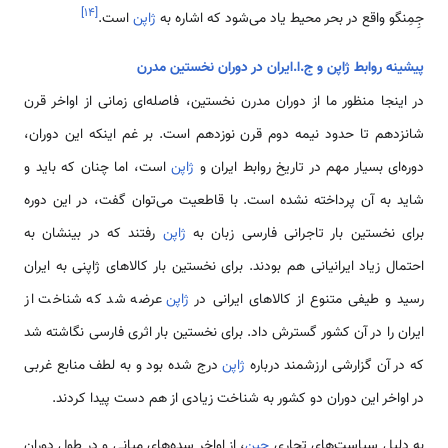
]
۱۴
[
جِمِنگو واقع در بحر محیط یاد می‌شود که اشاره به
ژاپن
است.
پیشینه روابط ژاپن و ج.ا.ایران در دوران نخستین مدرن
در اینجا منظور ما از دوران مدرن نخستین، فاصله‌ای زمانی از اواخر قرن
شانزدهم تا حدود نیمه دوم قرن نوزدهم است. بر غم اینکه این دوران،
دوره‌ای بسیار مهم در تاریخ روابط ایران و
ژاپن
است، اما چنان که باید و
شاید به آن پرداخته نشده است. با قاطعیت می‌توان گفت، در این دوره
برای نخستین بار تاجرانی فارسی زبان به
ژاپن
رفتند که در بینشان به
احتمال زیاد ایرانیانی هم بودند. برای نخستین بار کالاهای ژاپنی به ایران
رسید و طیفی متنوع از کالاهای ایرانی در
ژاپن
عرضه شد که شناخت از
ایران را در آن کشور گسترش داد. برای نخستین بار اثری فارسی نگاشته شد
که در آن گزارشی ارزشمند درباره
ژاپن
درج شده بود و به لطف منابع غربی
در اواخر این دوران دو کشور به شناخت زیادی از هم دست پیدا کردند.
به دلیل سیاست‌های تجاری
چین
، از اواخر سده‌های میانی و در طول دوران