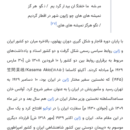
میشه ما خفتگان بیدار گردیم / نگو هر گز
نمیشه های های چو ژاپون شهر در اقطار گردیم
]
۲۷
[
/ نگو هرگز نمیشه های های.
با پایان دوره قاجار و شکل گیری دوران پهلوی، بالاخره میان دو کشور ایران
و
ژاپن
روابط سیاسی رسمی شکل گرفت و دو کشور اسناد و یادداشت‌های
مربوط به برقراری روابط بین دو کشور را 10 فرودین 1308 ش [30 مارس
1929 م] مبادله کردند. آکیئو کاساما (笠間杲雄/Kasama Akio(1885-
1945)) که نخستین سفیر مختار
ژاپن
در ایران بود، 10 دسامبر 1929 به
تهران رسید و مأموریتش در ایران را به عنوان سفیر شروع کرد. آوانس خان
مساعدالسلطنه نخستین وزیر مختار ایران در
ژاپن
هم سال بعد و در تیر ماه
1309 ش [جولای 1930 م] سفارت ایران را در
توکیو
افتتاح کرد و یک سال
در این مقام ماند. ایران و
ژاپن
اکتبر 1939 [مهر 1318 ش] قرارداد دیگری
موسوم به «پیمان دوستی بین کشور شاهنشاهی ایران و کشور امپراطوری