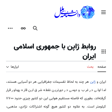
رش
ه
منوی اصلی
حتوا
جستجو
ظاهر
ابزارها
روابط ژاپن با جمهوری اسلامی
ایران
تغییر وضعیت فهرست محتویات
صفحه
بحث
ابزارها
ایران و
ژاپن
هر چند به لحاظ تقسیمات جغرافیایی هر دو آسیایی هستند،
اما اولی در غرب و دومی در دورترین نقطه شرق این قاره پهناور قرار
گرفته‌اند، بطوری که فاصله مستقیم هوایی این دو کشور چیزی حدود 7700
کیلومتر است. به علاوه دو کشور هیچ گونه اشتراکات نژادی، مذهبی،