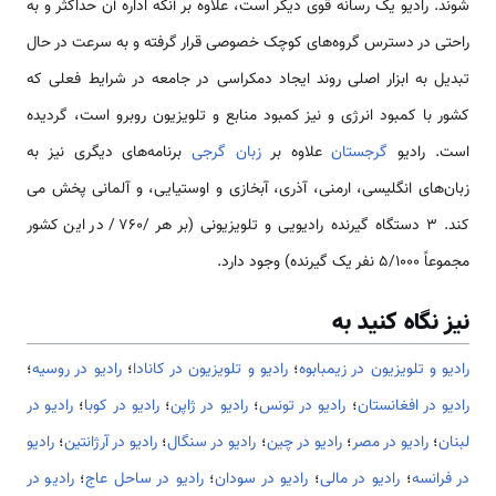
شوند. رادیو یک رسانه قوی دیگر است، علاوه بر آنکه اداره آن حداکثر و به
راحتی در دسترس گروه‌های کوچک خصوصی قرار گرفته و به سرعت در حال
تبدیل به ابزار اصلی روند ایجاد دمکراسی در جامعه در شرایط فعلی که
کشور با کمبود انرژی و نیز کمبود منابع و تلویزیون روبرو است، گردیده
است. رادیو
گرجستان
علاوه بر
زبان گرجی
برنامه‌های دیگری نیز به
زبان‌های انگلیسی، ارمنی، آذری، آبخازی و اوستیایی، و آلمانی پخش می
کند. 3 دستگاه گیرنده رادیویی و تلویزیونی (بر هر /760/ در این کشور
مجموعاً 5/1000 نفر یک گیرنده) وجود دارد.
نیز نگاه کنید به
رادیو و تلویزیون در زیمبابوه
؛
رادیو و تلویزیون در کانادا
؛
رادیو در روسیه
؛
رادیو در افغانستان
؛
رادیو در تونس
؛
رادیو در ژاپن
؛
رادیو در کوبا
؛
رادیو در
لبنان
؛
رادیو در مصر
؛
رادیو در چین
؛
رادیو در سنگال
؛
رادیو در آرژانتین
؛
رادیو
در فرانسه
؛
رادیو در مالی
؛
رادیو در سودان
؛
رادیو در ساحل عاج
؛
رادیو در