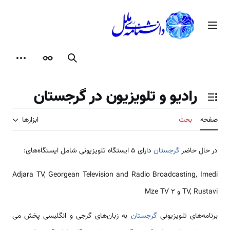
رش
ه
منوی اصلی
حتوا
جستجو
ظاهر
ابزارها
رادیو و تلویزیون در گرجستان
تغییر وضعیت فهرست محتویات
صفحه
بحث
ابزارها
در حال حاضر
گرجستان
دارای 5 ایستگاه تلویزیونی شامل ایستگاه‌های:
Adjara TV, Georgean Television and Radio Broadcasting, Imedi
TV, Rustavi و 2 Mze TV
برنامه‌های تلویزیونی
گرجستان
به زبان‌های گرجی و انگلیسی پخش می