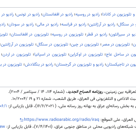
 و تلویزیون در کانادا
؛
رادیو در روسیه
؛
رادیو در افغانستان
؛
رادیو در تونس
؛
رادیو در 
و در سنگال
؛
رادیو در آرژانتین
؛
رادیو در فرانسه
؛
رادیو در مالی
؛
رادیو در سودان
؛
راد
دیو در سیرالئون
؛
رادیو در قطر
؛
تلویزیون در روسیه
؛
تلویزیون در افغانستان
؛
تلویز
ن
؛
تلویزیون در مصر
؛
تلویزیون در چین
؛
تلویزیون در سنگال
؛
تلویزیون در آرژانتین
؛
یون در ساحل عاج
؛
تلویزیون در اوکراین
؛
تلویزیون در اسپانیا
؛
تلویزیون در اردن
؛
یون در تاجیکستان
؛
رادیو و تلویزیون در گرجستان
؛
رادیو در بنگلادش
؛
تلویزیون در 
لعراقيه بين زمينين،
روزنامه الصباح الجديد
، (شماره 114، 14 / سپتامبر / 2004).
ث الاذاعی و التلفزيونی فی العراق، طريق الشعب، شماره 21 و 19 /10/2004.
نه‌ای عراق به بهانه روز رسانه ملی، ( 16/6/2021)، قابل بازیابی از:
06/1
العراق، علی الموقع:
https://www.radioarabic.org/radio/iraq
رادیویی محلی در مناطق جنوبی عراق، (7/4/1401)، قابل بازیابی از:
new