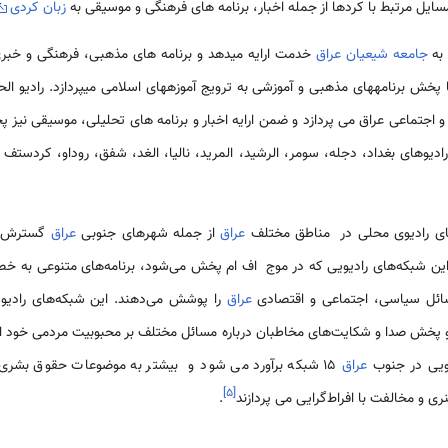
سایل مرتبط با کردها از جمله اخبار، برنامه های فرهنگی و موسیقی به
زبان کردی
 به
جامعه شیعیان عراق
خدمت ارایه می­دهد و برنامه ­های مذهبی، فرهنگی و خبری
خش برنامه­های مذهبی و آموزشی به ترویج آموزه­های اسلامی می­پردازد. رادیو ال
اجتماعی عراق می ­پردازد و ضمن ارایه اخبار و برنامه ­های تحلیلی، موسیقی نیز پ
ادیوهای بغداد، دجله، سومر، الرشید، المرید، نالیا، الغد، شفق، روداو، کردستف 
ای رادیوی محلی در مناطق مختلف
عراق
از جمله شهرهای جنوبی
عراق
گسترش یا
 این شبکه‌های رادیویی که در موج اف ام پخش می‌شود، برنامه‌های متنوعی به 
سائل سیاسی، اجتماعی و اقتصادی
عراق
را پوشش می‌دهند. این شبکه‌های رادیو
 پخش صدا و شکایت‌های مخاطبان درباره مسائل مختلف بر محبوبیت مردمی خود افزود
یویی در جنوب
عراق
15 شبکه برآورد می شود و بیشتر به موضوعات حقوق بشری،
]
۵
[
ی و مخالفت با افراط‌گرایی می پردازند
.