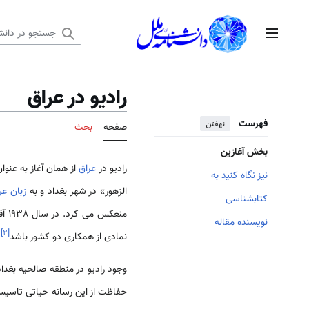
رش
ه
منوی اصلی
حتوا
رادیو در عراق
فهرست
نهفتن
صفحه
بحث
بخش آغازین
راديو در
عراق
نیز نگاه کنید به
الزهور» در شهر بغداد و به
زبان عر
کتابشناسی
منعکس می کرد. در سال 1938 آقا يونس بحری فرستاده دولت آلمان، راديو اهدايی هيلتر را از برلين به
نویسنده مقاله
]
۲
[
نمادی از همکاری دو کشور باشد
.
وجود راديو در منطقه صالحيه بغدا