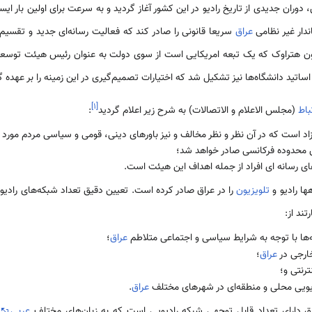
وران جديدی از تاريخ راديو در اين کشور آغاز گرديد و به سرعت برای اولين بار 
ندار غير نظامی
عراق
سريعا قانونی را صادر کند که فعاليت رسانه‌ای جديد و تقسيم
ون هتراوک که يک تبعه امريکايی است از سوی دولت به عنوان رئيس هيئت توسعه 
اتيد دانشگاه‌ها نيز تشکيل شد که اختيارات تصميم‌گيری در اين زمينه را بر عهده 
]
۱
[
باط
(مجلس الاعلام و الاتصالات) به شرح زير اعلام گرديد
:
آزاد است که در آن نظر و نظر مخالف و نيز باورهای دينی، قومی و سياسی مردم مورد 
تن محدوده فرکانسی صادر خواهد شد؛
ی رسانه ای افراد از جمله اهداف اين هيئت است.
ا راديو و
تلويزيون
را در عراق صادر کرده است. تعیین دقیق تعداد شبکه‌های رادیو
ند از:
ها با توجه به شرایط سیاسی و اجتماعی متلاطم
عراق
؛
خارجی در
عراق
؛
رنتی و؛
دیویی محلی و منطقه‌ای در شهرهای مختلف
عراق
.
اق دارای تعداد قابل توجهی شبکه رادیویی است که به زبان‌های مختلف
عربی
،