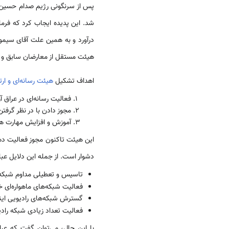
پس از سرنگونی رژيم صدام حسين، د
شد. اين پديده ايجاب کرد که فرما
درآورد و به همين علت آقای سيم
هيئت مستقل از معارضان سابق و اس
اهداف تشکيل
هيئت رسانه‌ای و ارت
فعاليت رسانه‌ای در عراق 
مجوز دادن با در نظر گرف
آموزش و افزايش مهارت ها
اين هيئت تاکنون مجوز فعالیت دهه
دشوار است. از جمله این دلایل عبارت
تاسیس و تعطیلی مداوم شبکه‌
فعالیت شبکه‌های ماهواره‌ای 
گسترش شبکه‌های رادیویی اینت
فعالیت تعداد زیادی شبکه را
با این حال، می‌توان گفت که عر