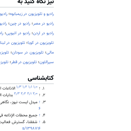
نیز نگاه کنید به
رادیو و تلویزیون در زیمبابوه
؛
رادیو
رادیو در مصر
؛
رادیو در چین
؛
رادی
رادیو در اردن
؛
رادیو در اتیوپی
؛
را
تلویزیون در کوبا
؛
تلویزیون در لبنا
مالی
؛
تلویزیون در سودان
؛
تلویز
سیرالئون
؛
تلویزیون در قطر
؛
تلویز
کتابشناسی
۱٫۳
۱٫۲
۱٫۱
۱٫۰
↑
الاذاعات ا
۲٫۳
۲٫۲
۲٫۱
۲٫۰
↑
بدايات الب
↑
میدل ایست نیوز، نگاهی به بخش رسا
6
↑
جميع محطات الإذاعه فی 
↑
شفقنا، گسترش فعالیت شبکه‌های 
s/1398716