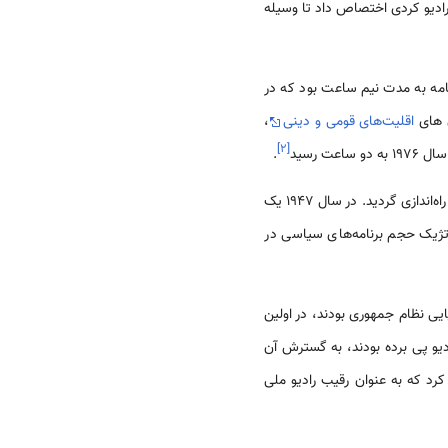
 راديو کردی اختصاص داد تا وسيله
نامه به مدت نيم ساعت بود که در
اقليت‌های قومی و دينی
،
]
۲
[
.
در سال 1943 اداره راديوهای برون مرزی تشکيل شد و در همان آغاز سه راديو به زبان های انگليسی، هندی و لهستانی راه‌اندازی گرديد. در سال 1947 يک
وازهای غربی می پرداخت. در سال 1976 در يک چرخش استراتژيک حجم برنامه‌های سياسی در
بر پايی نظام جمهوری بودند، در اولين
ديو پی برده بودند، به گسترش آن
رد که به عنوان رقيب راديو ملی