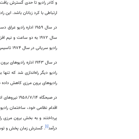
و کادر راديو تا حدی گسترش يافت. در سال
ارتباطی با کرد زبانان باشد. اين
در سال 1959 اداره راديو عراق دست به ايجاد راديو ترکمنی زد تا وسيله ای براي ارتباط با ترک زبانان باشد
سال 1972 به دو ساعت و نيم افزايش يافت. همچنين و در چارچوب سياست ايجاد راديو بر اساس گويش ها و زبان های
راديو سريانی در سال 1974 تاسيس گرديد که در آغاز به مدت يک ساعت بود ولی در سال بعد به يک ساعت و نيم و در سال 1976 به دو ساعت رسيد
راديوهای برون مرزی کاهش داده ش
در صبحگاه 14
اقدام نظامی خود، ساختمان راديو 
پرداختند و به بخش برون مرزی راديو ا
]
۱
[
درآمد
. گسترش زمان پخش و توسع