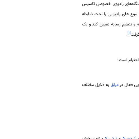
ايستگاه‌های راديوی خصوصی تاسيس
 موج های راديويی را تحت ضابطه
و تنظيم رسانه تعيين کند و يک
]
۱
[
گرفت
.
احترام است؛
یی فعال در
عراق
به دلایل مختلف
کردی
و
ترکی
برنامه پخش