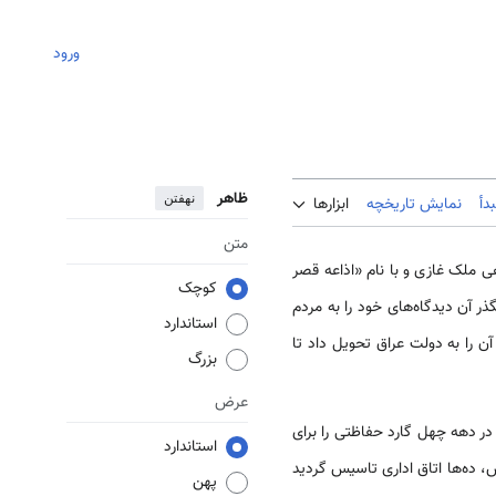
ورود
ظاهر
نهفتن
دأ
نمایش تاریخچه
ابزارها
متن
اری ظهور کرد و اولين راديو در سال 1936 در دوران پادشاهی ملک غازی و با نام «اذاعه قصر
کوچک
گذر آن ديدگاه‌های خود را به مردم
استاندارد
آن را به دولت عراق تحويل داد تا
بزرگ
عرض
در دهه چهل گارد حفاظتی را برای
استاندارد
در کنار استوديو پخش، ده‌ها اتاق اداری تاسيس گرديد
پهن