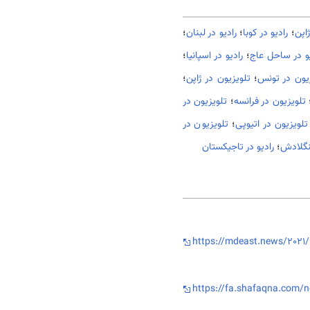
ژاپن
؛
رادیو در کوبا
؛
رادیو در لبنان
؛
یو در ساحل عاج
؛
رادیو در اسپانیا
؛
یون در تونس
؛
تلویزیون در ژاپن
؛
تلویزیون در فرانسه
؛
تلویزیون در
تلویزیون در اتیوپی
؛
تلویزیون در
بنگلادش
؛
رادیو در تاجیکستان
https://mdeast.news/2021/
https://fa.shafaqna.com/