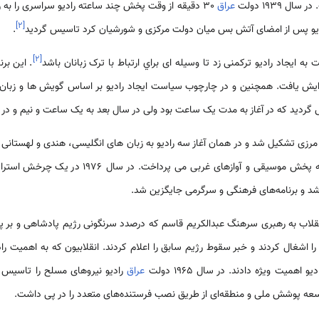
 1939 دولت
عراق
30 دقيقه از وقت پخش چند ساعته راديو سراسری را به
]
۲
[
 راديو پس از امضای آتش بس ميان دولت مرکزی و شورشيان کرد تاسيس گرديد
.
]
۲
[
. اين بر
راديو ديگر راه‌اندازی شد که تنها به پخش موسيقی و آ
د و برنامه‌های فرهنگی و سرگرمی جايگزين شد.
1958/7/ نيروهای انقلاب به رهبری سرهنگ عبدالکريم قاسم که درصدد سرنگونی رژيم پادشاهی و 
را اشغال کردند و خبر سقوط رژيم سابق را اعلام کردند. انقلابيون که به اهميت را
هميت ويژه دادند. در سال 1965 دولت
عراق
راديو نيروهای مسلح را تاسيس ک
ه پوشش ملی و منطقه‌ای از طريق نصب فرستنده‌های متعدد را در پی داشت.