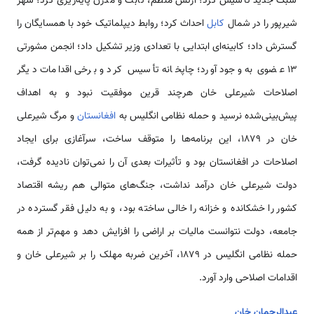
سبک جدید تأسیس کرد؛ ارتش منظم، ثابت و مدرن پایه‌ریزی کرد؛ شهر
شیرپور را در شمال
کابل
احداث کرد؛ روابط دیپلماتیک خود با همسایگان را
گسترش داد؛ کابینه‌ای ابتدایی با تعدادی وزیر تشکیل داد؛ انجمن مشورتی
۱۳ عضوی به وجود آورد؛ چاپخانه تأسیس کرد و برخی اقدامات دیگر
اصلاحات شیرعلی خان هرچند قرین موفقیت نبود و به اهداف
پیش‌بینی‌شده نرسید و حمله نظامی انگلیس به
افغانستان
و مرگ شیرعلی
خان در ۱۸۷۹، این برنامه‌ها را متوقف ساخت، سرآغازی برای ایجاد
اصلاحات در افغانستان بود و تأثیرات بعدی آن را نمی‌توان نادیده گرفت،
دولت شیرعلی خان درآمد نداشت، جنگ‌های متوالی هم ریشه اقتصاد
کشور را خشکانده و خزانه را خالی ساخته بود، و به دلیل فقر گسترده در
جامعه، دولت نتوانست مالیات بر اراضی را افزایش دهد و مهم‌تر از همه
حمله نظامی انگلیس در ۱۸۷۹، آخرین ضربه مهلک را بر شیرعلی خان و
اقدامات اصلاحی وارد آورد.
عبدالرحمان خان