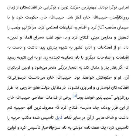
امرایی نوگرا بودند. مهم‌ترین حرکت نوین و نوگرایی در افغانستان از زمان
روی‌کارآمدن حبیب‌الله خان آغاز شد. حبیب‌الله خان حکومت خود را با
سیمای مذهب آغاز کرد و اقدام به تبلیغات اسلامی کرد. مراکز لهو ولعب را
تعطیل و مدارس دینی افتتاح کرد و به خود لقب «سراج المله و الدین»
داد. او از اصلاحات و اداره کشور به شیوه پدرش بیم داشت و دست به
اقدامات و اصلاحات دیگری با نام «طلیعه تجدد» زد. او به این نتیجه رسید
که اگر رفتار پدر را دنبال کند به انفجار بزرگی منجر می‌شود و اولین قربانیان
آن، او و حکومتش خواهند بود. حبیب‌الله خان می‌دانست درصورتی‌که
افغانستان نوسازی و امروزی نشود، در مقابل دولت‌های خارجی به طرز
]
۱۱
[
روزافزونی آسیب‌پذیر خواهد بود.
برخی از اقدامات اصلاحی حبیب‌الله خان
از این قرار بودند: چند مدرسه افتتاح کرد که معروف‌ترین آنها حبیبیه نام
داشت و شاخه‌هایی از آن در سایر نقاط
کابل
تأسیس شد؛ مکتب حربیه را
تأسیس کرد؛ یک هفته‌نامه دولتی به نام سراج‌الاخبار تأسیس کرد و اولین