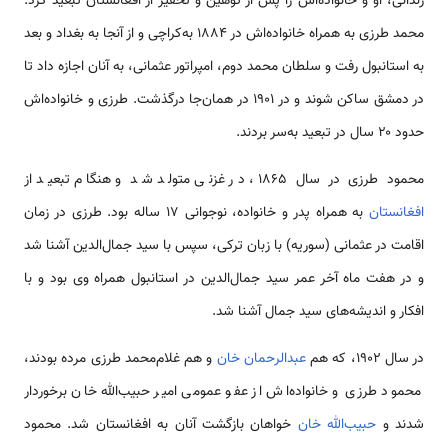
زندانی، او و خانواده‌اش را پس از توهین و تحقیر از افغانستان تبعید کرد.
محمد طرزی به همراه خانواده‌اش در ۱۸۸۴ به‌کراچی و از آنجا به بغداد و بعد
به استانبول رفت و سلطان محمد دوم، امپراتور عثمانی، به آنان اجازه داد تا
در دمشق ساکن شوند و در ۱۹۰۱ در همان‌جا درگذشت. طرزی و خانواده‌اش
حدود ۲۰ سال در تبعید به‌سر بردند.
محمود طرزی در سال ۱۸۶۵، در غزنی متولد شد و هنگام تبعید از
افغانستان
به همراه پدر و خانواده، نوجوانی ۱۷ ساله بود. طرزی در زمان
اقامت در عثمانی (سوریه) با زبان ترکی، سپس با سید جمال‌الدین آشنا شد
و در هفت ماه آخر عمر سید جمال‌الدین در استانبول همراه وی بود و با
افکار و اندیشه‌های سید جمال آشنا شد.
در سال ۱۹۰۲، که هم
عبدالرحمان خان
و هم غلام‌محمد طرزی مرده بودند،
محمود طرزی و خانواده‌اش از عفو عمومی امیر حبیب‌الله خان برخوردار
شدند و
حبیب‌الله خان
خواهان بازگشت آنان به افغانستان شد. محمود