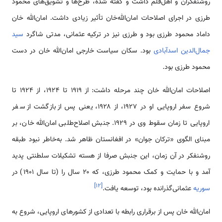
روشنفکران و اهل‌قلم داشت و گفته شده، طرح‌ها و تشویق‌های محمود
طرزی در اجرای اصلاحات امان‌الله‌خان تأثیر زیادی داشت. امان‌الله خان
داماد محمود طرزی بود و طرزی نیز در ترکیه عثمانی، مدتی شاگرد
سید
جمال‌الدین اسدآبادی
بود. سکان سیاست خارجی امان‌الله خان در دست
محمود طرزی بود.
اصلاحات امان‌الله خان چند مرحله داشت: از ۱۹۱۹ تا ۱۹۲۴، از ۱۹۲۴ تا
شروع سفر اروپایی او در ۱۹۲۷، از ۱۹۲۸، یعنی پس از بازگشت از سفر
اروپایی تا زمان سقوط وی در ۱۹۲۹. جنبش اصلاح‌طلبی امان‌الله خان، بر
مبنای الگوی «ترکان جوان» در افغانستان ظاهر شد. به‌خاطر نبود طبقه
روشنفکر در آن زمان، این جنبش صرفا از هسته تشکیلات سلطنتی پدید
آمد و با حمایت و کمک محمود طرزی، که ۲۰ سال را (تا سال ۱۹۰۱) در
]
۱۲
[
سوریه
عثمانی‌گذرانده بود، توسعه یافت.
امان‌الله خان پس از برقراری رابطه با تعدادی از کشورهای اروپایی، شروع به