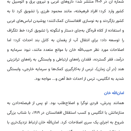
شماره آن در ۱۹۰۶ منتشر شد؛ داروهای غربی و نیروی برق و اتومبیل به
کشور وارد کرد؛ افراد فرهیخته، مانند محمود طرزی را تشویق کرد تا به
کشور بازگردند و به نوسازی افغانستان کمک‌کنند؛ پوشیدن لباس‌های غربی
و استفاده از کلاه قره‌گل به‌جای دستار و لنگوته را تشویق کرد؛ خط تلگراف
را توسعه داد؛ برای انتقال آب از پغمان به کابل بند احداث کرد؛ اما
اصلاحات مورد نظر حبیب‌الله خان با موانع متعدد مانند، نبود سرمایه و
درآمد، فقر گسترده، فقدان راه‌های ارتباطی و وابستگی به راه‌های ترانزیتی
هند (در آن زمان)، ترس از به‌کارگیری کمک‌ها و سرمایه خارجی، وابستگی
شدید به انگلیس، ترس از احداث خط آهن و... مواجه بود.
امان‌الله خان
همانند پدرش، فردی نوگرا و اصلاح‌طلب بود. او پس از فیصله‌دادن به
منازعاتش با انگلیس و کسب استقلال افغانستان در ۱۹۱۹، با شتاب بزرگی
شروع به اجرای یک سری اصلاحات کرد. امان‌الله خان ارتباط نزدیک‌تری با