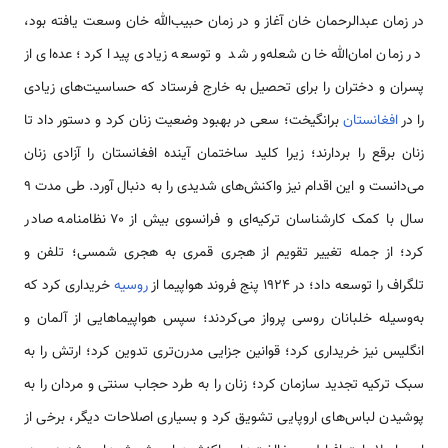
در زمان عبدالرحمان خان آغاز و در زمان حبیب‌الله خان وسعت یافته بود،
در زمان امان‌الله خان شعله‌ور شد و توسعه زیادی پیدا کرد؛ عده‌ای از
پسران و دختران را برای تحصیل به خارج فرستاد که حساسیت‌های زیادی
را در
افغانستان
برانگیخت؛ سعی در بهبود وضعیت زنان کرد و دستور داد تا
زنان برقع را بردارند؛ زیرا کلید ساختمان آینده افغانستان را آزادی زنان
می‌دانست و این اقدام نیز واکنش‌های شدیدی را به دنبال آورد. طی مدت ۹
سال با کمک کارشناسان ترکیه‌ای و فرانسوی بیش از ۷۰ نظامنامه صادر
کرد؛ از جمله تغییر تقویم از هجری قمری به هجری شمسی؛ تلفن و
تلگراف را توسعه داد؛ در ۱۹۲۴ پنج فروند هواپیما از
روسیه
خریداری کرد که
به‌وسیله خلبانان روسی پرواز می‌کردند؛ سپس هواپیماهایی از آلمان و
انگلیس نیز خریداری کرد؛ قوانین جزایی مدرن‌تری تدوین کرد؛ ارتش را به
سبک ترکیه تجدید سازمان کرد؛ زنان را به طرد حجاب سنتی و مردان را به
پوشیدن لباس‌های اروپایی تشویق کرد و بسیاری اصلاحات دیگر، برخی از