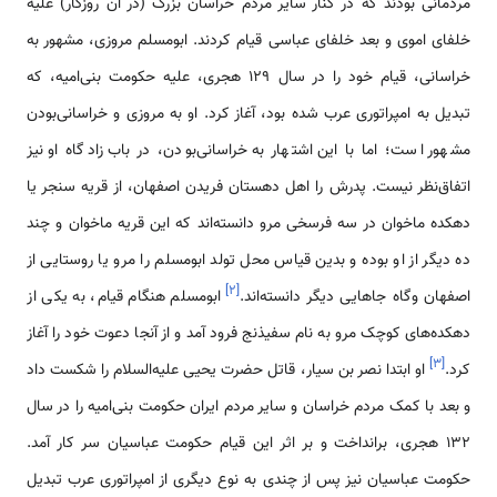
مردمانی بودند که در کنار سایر مردم خراسان بزرگ (در آن روزگار) علیه
خلفای اموی و بعد خلفای عباسی قیام کردند. ابومسلم مروزی، مشهور به
خراسانی، قیام خود را در سال ۱۲۹ هجری، علیه حکومت بنی‌امیه، که
تبدیل به امپراتوری عرب شده بود، آغاز کرد. او به مروزی و خراسانی‌بودن
مشهور است؛ اما با این اشتهار به خراسانی‌بودن، در باب زادگاه او نیز
اتفاق‌نظر نیست. پدرش را اهل دهستان فریدن اصفهان، از قریه سنجر یا
دهکده ماخوان در سه فرسخی مرو دانسته‌اند که این قریه ماخوان و چند
ده دیگر از او بوده و بدین قیاس محل تولد ابومسلم را مرو یا روستایی از
]
۲
[
اصفهان وگاه جاهایی دیگر دانسته‌اند.
ابومسلم هنگام قیام، به یکی از
دهکده‌های کوچک مرو به نام سفیذنج فرود آمد و از آنجا دعوت خود را آغاز
]
۳
[
کرد.
او ابتدا نصر بن سیار، قاتل حضرت یحیی علیه‌السلام را شکست داد
و بعد با کمک مردم خراسان و سایر مردم ایران حکومت بنی‌امیه را در سال
۱۳۲ هجری، برانداخت و بر اثر این قیام حکومت عباسیان سر کار آمد.
حکومت عباسیان نیز پس از چندی به نوع دیگری از امپراتوری عرب تبدیل