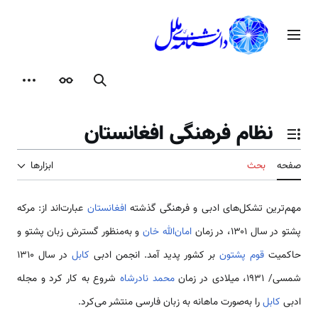
رش
ه
منوی اصلی
حتوا
جستجو
ظاهر
ابزارها
نظام فرهنگی افغانستان
تغییر وضعیت فهرست محتویات
صفحه
بحث
ابزارها
مهم‌ترین تشکل‌های ادبی و فرهنگی گذشته
افغانستان
عبارت‌اند از: مرکه
پشتو در سال ۱۳۰۱، در زمان
امان‌الله خان
و به‌منظور گسترش زبان پشتو و
حاکمیت
قوم پشتون
بر کشور پدید آمد. انجمن ادبی
کابل
در سال ۱۳۱۰
شمسی/ ۱۹۳۱، میلادی در زمان
محمد نادرشاه
شروع به کار کرد و مجله
ادبی
کابل
را به‌صورت ماهانه به زبان فارسی منتشر می‌کرد.