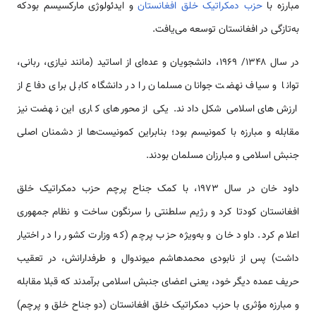
مبارزه با
حزب دمکراتیک خلق افغانستان
و ایدئولوژی مارکسیسم بودکه
به‌تازگی در افغانستان توسعه می‌یافت.
در سال ۱۳۴۸/ ۱۹۶۹، دانشجویان و عده‌ای از اساتید (مانند نیازی، ربانی،
توانا و سیاف نهضت جوانان مسلمان را در دانشگاه کابل برای دفاع از
ارزش‌های اسلامی شکل دادند. یکی از محورهای کاری این نهضت نیز
مقابله و مبارزه با کمونیسم بود؛ بنابراین کمونیست‌ها از دشمنان اصلی
جنبش اسلامی و مبارزان مسلمان بودند.
داود خان در سال ۱۹۷۳، با کمک جناح پرچم حزب دمکراتیک خلق
افغانستان کودتا کرد و رژیم سلطنتی را سرنگون ساخت و نظام جمهوری
اعلام کرد. داود خان و به‌ویژه حزب پرچم (که وزارت کشور را در اختیار
داشت) پس از نابودی محمدهاشم میوندوال و طرفدارانش، در تعقیب
حریف عمده دیگر خود، یعنی اعضای جنبش اسلامی برآمدند که قبلا مقابله
و مبارزه مؤثری با حزب دمکراتیک خلق افغانستان (دو جناح خلق و پرچم)