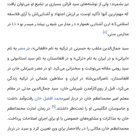
نیز بشمرند؛ ولی از نوشته‌های سید قرائن بسیاری بر تشیع او می‌توان یافت
که مهم‌ترین آنها تأکید اوست بر ارزش اجتهاد و آشنایی‌اش با آرای فلاسفه
اسلامی‌که این آشنایی همواره در مدارس شیعی بیشتر میسر بود تا در
]
۸
[
مدارس سنی.
سید جمال‌الدین ملقب به حسینی در ترکیه به نام «افغانی»، در
مصر
به نام
«ایرانی» و در ایران به نام «ترکی» و در افغانستان به نام سید استانبولی و
سید رومی مقاله می‌نوشت و سخنرانی می‌کرد. او در عصر شیرعلی خان در
افغانستان، ناصرالدین‌شاه در ایران و سلاطین عثمانی در ترکیه زندگی
می‌کرد، قبل از روی‌کارآمدن شیرعلی خان، سید جمال‌الدین مدتی در مقام
معلم امیر محمداعظم خان در دربار امیر
محمد افضل خان
رفت‌وآمد داشت
]
۹
[
و جاسوسان انگلیسی او را تحت‌نظر داشتند.
در زمان امارت محمداعظم
خان به مذاکرات و مشاوره‌های خصوصی با او برای اجرای اصلاحات پرداخت.
محمداعظم خان مکانی را در بالاحصار برای وی تعیین کرد و سید در دربار