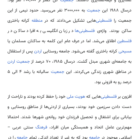
عشایری و نیمه‌عشایری داشتند.
جمعیت
کل کمتر از 400,000 نفر بود.
درسال 1988 این
جمعیت
به 3000,000 نفر می‌رسید. حدود نیمی‌ از این
جمعیت را
فلسطینی‌
هایی تشکیل می‌دادند که در
منطقه
کرانه باختری
ساکن بودند. واژه‌ی
فلسطینی‌ها
در زبان انگلیسی به افراد ساکن در
فلسطین
اطلاق می‌شد. اما در عرف عام این کلمه به ساکنان مسلمان یا
مسیحی
کرانه باختری گفته می‌شود. جامعه روستایی
اردن
پس از استقلال
به جامعه‌ای شهری مبدل گشت. درسال 1985، 70 درصد از
جمعیت اردن
در مناطق شهری زندگی می‌کردند. این
جمعیت
سالیانه با رشد 4 الی 5
درصد رو به فزونی بود.
افزون بر
فلسطینی‌
هایی که
هویت ملی
خود را حفظ کرده بودند و ناراحت از
دست دادن سرزمین خود بودند، بسیاری از اردنی‌ها از مناطق روستایی و
بیابانی برای اشتغال و تحصیل فرزندان خود روانه‌‌ی شهرها شدند. احتمالا
مهم‌ترین عامل اتحاد و همبستگی میان افراد،
فرهنگ
سنتی عربی –
اسلامی‌ موجود در
جامعه
بود که به غیر از تعداد اندکی تمام
جامعه
را در