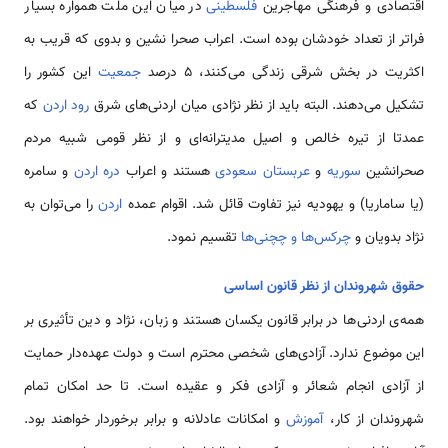
اقتصادی و فرهنگی مهاجرین
فلسطینی
در میان این ملت همواره بسیار
فراتر از تعداد خودشان بوده است. اعراب صحرا نشین و بدوی که قریب به
اکثریت در بخش شرقی زندگی می‌کنند،‌ 5 درصد
جمعیت
این کشور را
تشکیل می‌دهند. البته باید از نظر نژادی میان اردنی‌های شرق
رود اردن
که
عمدتا از تیره خالص و اصیل مدیترانه‌ای و از نظر قومی‌ شبیه مردم
صحرا‌نشین
سوریه
و
عربستان سعودی
هستند و اعراب
دره اردن
و سامره
(یا ساماریا) و یهودیه نیز تفاوت قائل شد. اقوام عمده
اردن
را می‌توان به
نژاد بدویان و
چرکس‌ها و چچنی‌ها
تقسیم نمود.
حقوق شهروندان از نظر قانون اساسی
همه‌‌ی اردنی‌ها در برابر قانون یکسان هستند و زبان، نژاد و دین تأثیری بر
این موضوع ندارد. آزادی‌های شخصی محترم است و دولت عهده‌دار حمایت
از آزادی انجام شعائر و آزادی فکر و عقیده است. تا حد امکان تمام
شهروندان از کار،
آموزش
و امکانات عادلانه و برابر برخوردار خواهند بود.