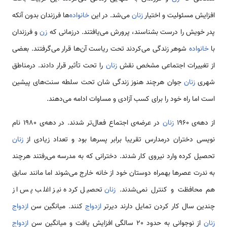
افزایش مسئولیت و اختیار
زنان
می‌شد. در این
خانواده‌
ها فرزندان بدون آنکه
پدر خویش را درست بشناسند، پرورش می‌یافتند. درزمانی که
زن
و فرزندان
با
خانواده
شوهر زندگی می‌کردند تحت ریاست آن‌ها قرار می‌گرفتند. بعضی
از تغییرات اجتماعی مشخص نقش
زنان
را تحت تأثیر قرار دادند. درمناطق
شهری
زنان
جوان هرچند هنوز زندگی شان تحت سلطه سنت‌های پیشین
است اما راه خود را برای کسب آزادی و مساوات ادامه می‌دهند.
از دهه‌‌ی 1960
زنان
در عرضه‌‌ی اجتماع فعال‌تر شدند. در دهه‌‌ی 1980 نام
نویسی دختران درمدارس تقریبا برابر پسرها بود و تعداد زیادی از
زنان
تحصیل کرده وارد نیروی کار شدند. دخترانی که به مدرسه می‌رفتند هرچند
به ندرت عصرها بهمراه دوستان خود از خانه خارج می‌شوند اما مانند سابق
هم محافظت و کنترل نمی‌شدند.
زنان
تحصیل کرده نیز اغلب پس از
چندین سال کار کردن تمایل دارند دیرتر
ازدواج
کنند. میانگین سن
ازدواج
زنان
از نوجوانی به حدود 20 سالگی افزایش یافت و میانگین سن
ازدواج