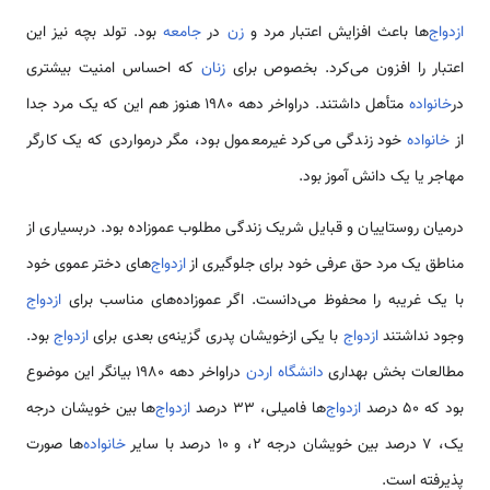
ازدواج‌
ها باعث افزایش اعتبار مرد و
زن
در
جامعه
بود. تولد بچه نیز این
اعتبار را افزون می‌کرد. بخصوص برای
زنان
که احساس امنیت بیشتری
در
خانواده
متأهل داشتند. دراواخر دهه 1980 هنوز هم این که یک مرد جدا
از
خانواده
خود زندگی می‌کرد غیرمعمول بود، مگر درمواردی که یک کارگر
مهاجر یا یک دانش آموز بود.
درمیان روستاییان و قبایل شریک زندگی مطلوب عموزاده بود. دربسیاری از
مناطق یک مرد حق عرفی خود برای جلوگیری از
ازدواج‌
های دختر عموی خود
با یک غریبه را محفوظ می‌دانست. اگر عموزاده‌های مناسب برای
ازدواج
وجود نداشتند
ازدواج
با یکی ازخویشان پدری گزینه‌‌ی بعدی برای
ازدواج
بود.
مطالعات بخش بهداری
دانشگاه
اردن
دراواخر دهه 1980 بیانگر این موضوع
بود که 50 درصد
ازدواج‌
ها فامیلی، 33 درصد
ازدواج‌
ها بین خویشان درجه
یک، 7 درصد بین خویشان درجه 2، و 10 درصد با سایر
خانواده‌
ها صورت
پذیرفته است.