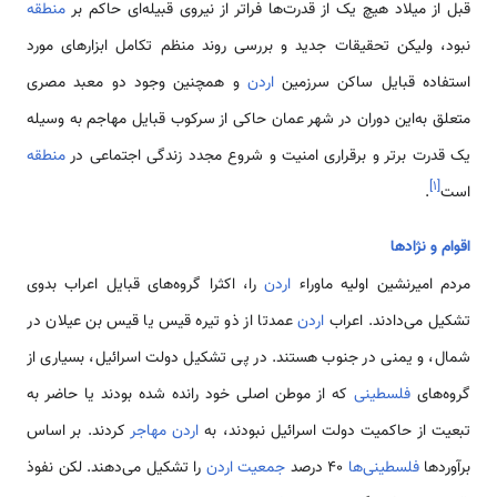
قبل از میلاد هیچ یک از قدرت‌ها فراتر از نیروی قبیله‌ای حاکم بر
منطقه
نبود، ولیکن تحقیقات جدید و بررسی روند منظم تکامل ابزارهای مورد
استفاده قبایل ساکن سرزمین
اردن
و همچنین وجود دو معبد مصری
متعلق به‌این دوران در شهر عمان حاکی از سرکوب قبایل مهاجم به وسیله
یک قدرت برتر و برقراری امنیت و شروع مجدد زندگی اجتماعی در
منطقه
]
۱
[
است
.
اقوام و نژادها
مردم امیرنشین اولیه ماوراء
اردن
را،‌ اکثرا گروه‌های قبایل اعراب بدوی
تشکیل می‌دادند. اعراب
اردن
عمدتا از ذو تیره قیس یا قیس بن عیلان در
شمال، و یمنی در جنوب هستند. در پی تشکیل دولت اسرائیل، بسیاری از
گروه‌های
فلسطینی
که از موطن اصلی خود رانده شده بودند یا حاضر به
تبعیت از حاکمیت دولت اسرائیل نبودند، به
اردن
مهاجر
کردند. بر اساس
برآوردها
فلسطینی‌ها
40 درصد
جمعیت اردن
را تشکیل می‌دهند. لکن نفوذ