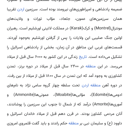
ضمیمه پادشاهی و امپراطوری‌های نیرومند بوده است. سرزمین
اردن
تقریبا
همان سرزمین‌های عمون، جلعاد، مؤاب تورات و ولایت‌های
مونترال(Montrel) و کرک(Karak) در مملکت لاتینی اورشلیم است. رهبران
اولین جنگ صلیبی این ولایات را پس از گرفتن اورشلیم به‌وجود آوردند.
قسمت‌های غربی این مناطق در آن زمان، بخشی از پادشاهی اسرائیل را
تشکیل می‌داده است.
تاریخ
زندگی در این کشور به 6000 سال قبل از میلاد
می‌رسد. در این
منطقه
در 2400 سال قبل از میلاد در دوره برنز، تمدن
کشاورزی به وجود آمد که‌ این تمدن در سال 1800 قبل از میلاد از بین رفت.
در دوره آهن
منطقه
اردن
تحت سلطه چهار گروه سامی‌ نژاد به نام‌های
ادومی‌ها(Edomite)، مؤابی‌ها(Moabite)، عمونی‌ها(Ammonite) و
آموری‌ها(Amorite) درآمد که از شمال تا جنوب این سرزمین را پوشاندند،
آنان مردمی‌ کشاورز بودند. در قرن دهم قبل از میلاد خاندان اسرائیل و
داوود (ع) و سلیمان نبی بر
منطقه
حکم راندند و باید گفت قلمروی امروزی