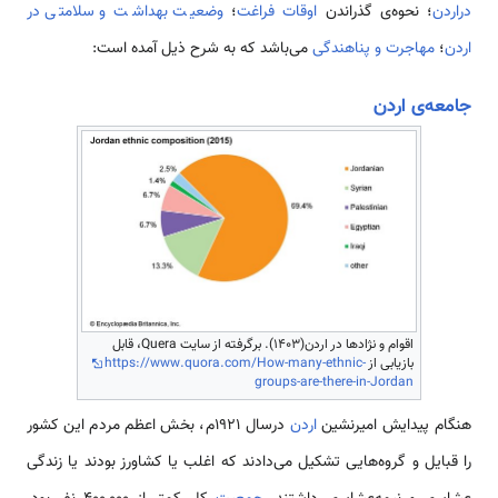
دراردن
؛ نحوه‌‌ی گذراندن
اوقات فراغت
؛
وضعیت بهداشت و سلامتی در
اردن
؛
مهاجرت و پناهندگی
می‌باشد که به شرح ذیل آمده است:
جامعه‌ی اردن
اقوام و نژادها در اردن(1403). برگرفته از سایت Quera، قابل
بازیابی از
https://www.quora.com/How-many-ethnic-
groups-are-there-in-Jordan
هنگام پیدایش امیرنشین
اردن
درسال 1921م، بخش اعظم مردم این کشور
را قبایل و گروه‌هایی تشکیل می‌دادند که اغلب یا کشاورز بودند یا زندگی