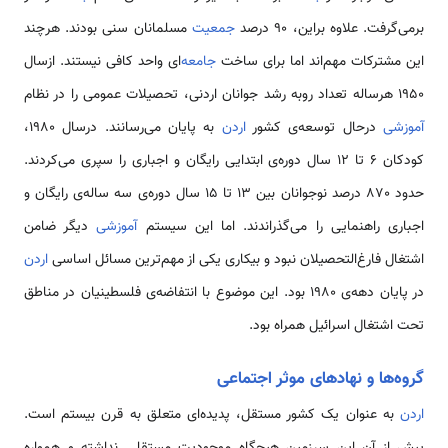
برمی‌گرفت. علاوه براین، 90 درصد
جمعیت
مسلمانان سنی بودند. هرچند
این مشترکات مهم‌اند اما برای ساخت
جامعه‌
ای واحد کافی نیستند. ازسال
1950 هرساله تعداد روبه رشد جوانان اردنی، تحصیلات عمومی‌ را در نظام
آموزشی
درحال توسعه‌‌ی کشور
اردن
به پایان می‌رسانند. درسال 1980،
کودکان 6 تا 12 سال دوره‌‌ی ابتدایی رایگان و اجباری را سپری می‌کردند.
حدود 870 درصد نوجوانان بین 13 تا 15 سال دوره‌‌ی سه ساله‌‌ی رایگان و
اجباری راهنمایی را می‌گذراندند. اما این سیستم
آموزشی
دیگر ضامن
اشتغال فارغ‌التحصیلان نبود و بیکاری یکی از مهم‌ترین مسائل اساسی
اردن
در پایان دهه‌‌ی 1980 بود. این موضوع با انتفاضه‌‌ی فلسطینیان در مناطق
تحت اشتغال اسرائیل همراه بود.
گروه‌ها و نهادهای موثر اجتماعی
اردن
به عنوان یک کشور مستقل، پدیده‌ای متعلق به قرن بیستم است.
پیش از آن این سرزمین هیچگاه موجودیت مستقلی نداشته و همواره