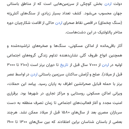
دولت
اردن
بخش کوچکی از سرزمین‌هایی است که از مناطق باستانی
جهان محسوب می‌شود. کشف تعداد بسیار زیادی از سنگ‌های آتش‎‌زنه
(سنگ چخماق) در اقصی نقاط صحرای
اردن
حاکی از اقامت شکارچیان دوره
متاخر پالئولتیک در این دشت‌هاست.
آثار باقی‌مانده از اماکن مسکونی، سنگ‌ها و صخره‌های تراشیده‌شده و
همچنین انواع ظروف گلی‌ نشان‌دهنده تداوم زندگی گروه‌های اجتماعی
اولیه در
اردن
از 7000 سال قبل از
تاریخ
تا دوران برنز است (2100 تا 3000
قبل از میلاد). صلح و آرامش ساکنان سرزمین باستانی
اردن
در اواسط عصر
برنز با حمله قبایل صحرانشین اطراف به پایان رسید. پیامد این حملات،
ویرانی اماکن مسکونی روستایی و مراکز تجاری در شهرها بود. برقراری
امنیت مجدد و آغاز فعالیت‌های اجتماعی تا زمان تصرف منطقه به دست
سربازان مصری بعد از سال‌های 1580 قبل از میلاد ممکن نشد. هرچند
بعضی از باستان شناسان براین اعتقادند که بین سال‌های 1300 تا 1900