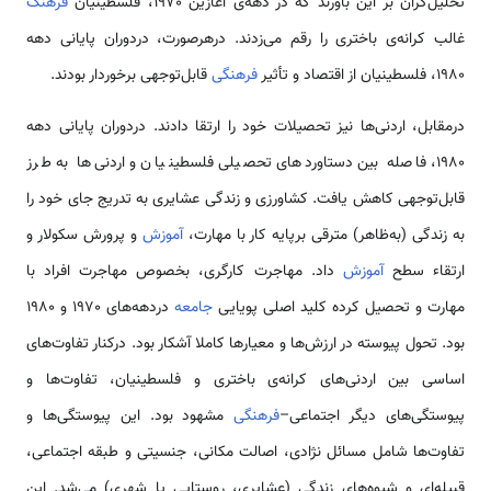
تحلیل‌گران بر این باورند که در دهه‌‌ی آغازین 1970، فلسطینیان
فرهنگ
غالب کرانه‌‌ی باختری را رقم می‌زدند. درهرصورت، دردوران پایانی دهه
1980، فلسطینیان از اقتصاد و تأثیر
فرهنگی
قابل‌توجهی برخوردار بودند.
درمقابل، اردنی‌ها نیز تحصیلات خود را ارتقا دادند. دردوران پایانی دهه
1980، فاصله بین دستاوردهای تحصیلی فلسطینیان و اردنی‌ها به طرز
قابل‌توجهی کاهش یافت. کشاورزی و زندگی عشایری به تدریج جای خود را
به زندگی (به‌ظاهر) مترقی برپایه کار با مهارت،
آموزش
و پرورش سکولار و
ارتقاء سطح
آموزش
داد. مهاجرت کارگری، بخصوص مهاجرت افراد با
مهارت و تحصیل کرده کلید اصلی پویایی
جامعه
دردهه‌های 1970 و 1980
بود. تحول پیوسته در ارزش‌ها و معیارها کاملا آشکار بود. درکنار تفاوت‌های
اساسی بین اردنی‌های کرانه‌‌ی باختری و فلسطینیان، تفاوت‌ها و
پیوستگی‌‌های دیگر اجتماعی–
فرهنگی
مشهود بود. این پیوستگی‌ها و
تفاوت‌ها شامل مسائل نژادی، اصالت مکانی، جنسیتی و طبقه اجتماعی،
قبیله‌ای و شیوه‌های زندگی (عشایری، روستایی یا شهری) می‌شد. این