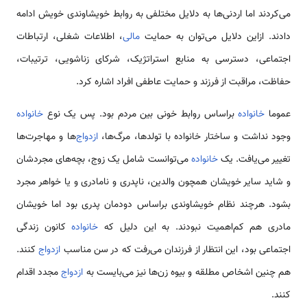
می‌کردند اما اردنی‌ها به دلایل مختلفی به روابط خویشاوندی خویش ادامه
دادند. ازاین دلایل می‌توان به حمایت
مالی
، اطلاعات شغلی، ارتباطات
اجتماعی، دسترسی به منابع استراتژیک، شرکای زناشویی، ترتیبات،
حفاظت، مراقبت از فرزند و حمایت عاطفی افراد اشاره کرد.
عموما
خانواده
براساس روابط خونی بین مردم بود. پس یک نوع
خانواده
وجود نداشت و ساختار خانواده با تولدها، مرگ‌ها،
ازدواج‌
ها و مهاجرت‌ها
تغییر می‌یافت. یک
خانواده
می‌توانست شامل یک زوج، بچه‌های مجردشان
و شاید سایر خویشان همچون والدین، ناپدری و نامادری و یا خواهر مجرد
بشود. هرچند نظام خویشاوندی براساس دودمان پدری بود اما خویشان
مادری هم کم‌اهمیت نبودند. به‌ این دلیل که
خانواده
کانون زندگی
اجتماعی بود، این انتظار از فرزندان می‌رفت که در سن مناسب
ازدواج
کنند.
هم چنین اشخاص مطلقه و بیوه زن‌ها نیز می‌بایست به
ازدواج
مجدد اقدام
کنند.