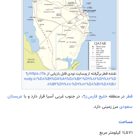
نقشه قطر برگرفته از وبسایت نودی قابل بازیابی از
https://fa.
nody.ir/%D8%B9%DA%A9%D8%B3-%D9%86%D9%82%D
8%B4%D9%87-%D9%82%D8%B7%D8%B1/
قطر
در منطقه
خلیج فارس
، در جنوب غربی آسیا قرار دارد و با
عربستان
سعودی
مرز زمینی دارد.
مساحت
11,571 کیلومتر مربع