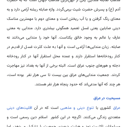
مذهب صابئه مندایی یکی از کهن‌ترین مذاهب جهان است که به حضرت
آدم (ع) و پسرش حضرت شیث برمی‌گردد. واژه صابئه ریشه آرامی دارد و به
معنای رنگ گرفتن و یا آب ریختن است و معنای دوم با مهمترین مناسک
دینی صابئین یعنی غسل تعمید همگونی بیشتری دارد. مندایی به معنی
عارف یا عالم به وجود خالق یکتاست. آنها خود را مندایی می‌دانند نه
صابئه. زبان مندایی‌ها آرامی است و آنها به علت کثرت غسل از قدیم در
کنار رودخانه‌ها استقرار دارند و عمده محل استقرار آنها در کنار رودخانه
دجله و هورهای جنوب عراق است. البته برخی از آنها به بغداد نیز مهاجرت
کردند. جمعیت مندایی‌های عراق بین بیست تا سی هزار نفر بوده است،
هر چند که آنها مدعی‌اند که حدود پنجاه هزار نفر هستند.
مسیحیت در عراق
عراق
کشوری با
تنوع دینی و مذهبی
است که در آن
اقلیت‌های دینی
متعددی زندگی می‌کنند. اگرچه در این کشور اسلام دین رسمی است و
مسلمانان اکثریت نود و هشت درصدی جمعیت را تشکیل می‌دهد، اما