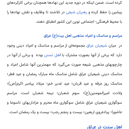
کرده است. ضمن اینکه در دوره جدید این نهادها همچنان برخی کارکردهای
پیشین را حفظ کرده و
رهبران شیعی
در تلاشند تا وظایف و نقش نهادها را
با محیط فرهنگی- اجتماعی نوین این کشور انطباق دهند.
مراسم و مناسک و اعیاد مذهبی اهل بیت(ع) عراق
در میان
شیعیان عراق
مجموعه‌ای از مراسم و مناسک و اعیاد دینی وجود
دارد که برخی از آنها بصورت مشترک با ا
هل تسنن
بوده و برخی از آنها در
چارچوبهای مذهبی شیعه صورت می‌گیرد که مهمترین آنها شامل اعیاد و
مناسک دینی شیعیان عراق شامل مناسک ماه مبارک رمضان و عید فطر؛
مناسک روز عرفه و عید قربان؛ عید غدیر خم؛ میلاد پیامبر اکرم(ص)؛
ولادت امیرالمومنین(ع)؛ سوم شعبان؛ نیمه شعبان است. مراسم
سوگواری شیعیان عراق شامل سوگواری ماه محرم و عزاداریهای تاسوعا و
عاشورا؛ پیاده‌روی اربعین؛ بیست و پنجم رجب؛ بیست و یک رمضان است.
اهل سنت در عراق