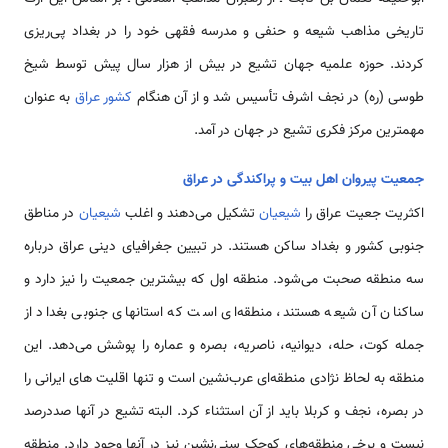
تاریخی مذاهب شیعه و حنفی و مدرسه فقهی خود را در بغداد پی‌ریزی
کردند. حوزه علمیه جهان تشیع در بیش از هزار سال پیش توسط شیخ
طوسی (ره) در نجف اشرف تأسیس شد و از آن هنگام
کشور عراق
به عنوان
مهمترین مرکز فکری تشیع در جهان در آمد.
جمعیت پیروان اهل بیت و پراکندگی در عراق
اکثریت جعیت عراق را
شیعیان
تشکیل می‌دهند و اغلب
شیعیان
در مناطق
جنوبی کشور و بغداد ساکن هستند. در تبیین جغرافیای دینی عراق درباره
سه منطقه صحبت می‌شود. منطقه اول که بیشترین جمعیت را نیز دارد و
ساکنان آن شیعه هستند، منطقه‌ای است که استانهای جنوبی بغداد از
جمله کوت، حله، دیوانیه، ناصریه، بصره و عماره را پوشش می‌دهد. این
منطقه به لحاظ نژادی منطقه‌ای عرب‌نشین است و تنها اقلیت های ایرانی را
در بصره، نجف و کربلا باید از آن استثناء کرد. البته تشیع در آنها صددرصد
نیست و برخی منطقه‌های کوچک سنی‌نشین نیز در آنها وجود دارد. منطقه