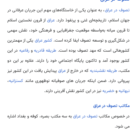
تصوف در عراق
، به عنوان یکی از خاستگاه‌های مهم این جریان عرفانی در
جهان اسلام، تاریخچه‌ای غنی و پرنفوذ دارد.
عراق
از قرون نخستین اسلام
تا قرون میانه به‌واسطه موقعیت جغرافیایی و فرهنگی خود، نقش مهمی
در شکل‌گیری و توسعه تصوف ایفا کرده است.
کشور عراق
يکی از مهمترين
کشورهائی است که مهد تصوف بوده است.
طريقه قادريه
و
رفاعيه
در اين
کشور بوجود آمد و تاکنون پايگاه اجتماعي خود را دارند. علاوه بر اين دو
مکتب،
طريقه نقشبنديه
که در خارج از
عراق
پيدايش يافت در اين کشور نيز
پيروانی دارد. ضمن اینکه جریان های صوفیانه نوظهوری مانند
کسنزانیه
،
نبهانیه
و
خضریه
نیز در این کشور نقش ­آفرینی دارند.
مکاتب تصوف در عراق
در خصوص مکاتب
تصوف در عراق
به سه مکتب بصره، کوفه و بغداد اشاره
می­ شود.