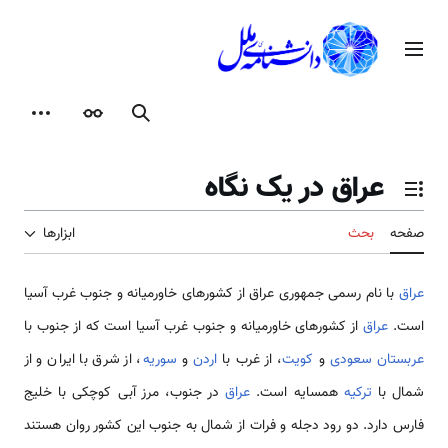
رش
ه
منوی اصلی
حتوا
جستجو
ظاهر
ابزارها
عراق در یک نگاه
تغییر وضعیت فهرست محتویات
صفحه
بحث
ابزارها
عراق
با نام رسمی جمهوری عراق از کشورهای خاورمیانه و جنوب غرب آسیا
است.
عراق
از کشورهای خاورمیانه و جنوب غرب آسیا است که از جنوب با
عربستان سعودی
و
کویت
، از غرب با
اردن
و
سوریه
، از شرق با ایران و از
شمال با
ترکیه
همسایه است.
عراق
در جنوب، مرز آبی کوچکی با خلیج
فارس دارد. دو رود دجله و فرات از شمال به جنوب این کشور روان هستند