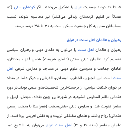
15 تا 20 درصد جمعیت
عراق
را تشکیل می‌دهند. اگر
کردهای سنی
(که
عمدتاً در اقلیم کردستان زندگی می‌کنند) نیز محاسبه شوند، نسبت
مسلمانان سنی به کل جمعیت ممکن است به 30 تا 35 درصد برسد.
رهبران و عالمان اهل سنت در عراق
رهبران و عالمان
اهل سنت
را می‌توان به علمای دینی و رهبران سیاسی
تقسیم کرد. عالمان دینی سنتی (علمای شریعت) شامل فقها، محدثان،
امامان جماعت و مدرسین علوم دینی در مساجد و مدارس شرعی
اهل
سنت
است. ابن الجوزی، الخطیب البغدادی، القرطبی و دیگر علما در بغداد
در دوران خلافت عباسی، از برجسته‌ترین شخصیت‌های علمی بودند.در دوره
عثمانی نظام المدارس الشرعیه در شهرهایی چون بغداد، موصل، اربیل و
سامرا تقویت شد. و مدارس دینی حنفی‌مذهب (هم‌راستا با مذهب رسمی
عثمانی) رواج یافتند و علمای مختلفی تربیت و به نقش آفرینی پرداختند. از
علمای معاصر (سده ۲۰ و ۲۱)
اهل سنت عراق
می‌توان به الشیخ عبد