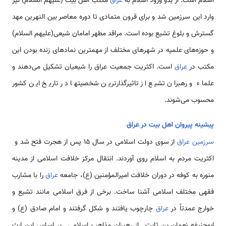
اسلام است. از بدو ورود اسلام به
عراق
مکتب اهل بیت (علیهم السلام) نیز
وارد این سرزمین شد و برای قرون متمادی تا دوره معاصر بین النهرین مهد
گسترش و بلوغ تشیع بوده است. مراقد مطهر امامان شیعی(علیهم السلام)
و حوزه‌های علمیه در شهرهای مختلف از مهمترین نمادهای زنده بودن این
مکتب در
عراق
است. اکثریت جمعیت عراق را شیعیان تشکیل می‌دهند و
علماء و رهبران تشیع از تاثیرگذارترین شخصیتها در تاریخ این کشور
محسوب می‌شوند.
پیشینه پیروان اهل بیت در عراق
سرزمین عراق
از سوی دولت اسلامی در سال 15 پس از هجرت فتح شد و
اکثریت مردم به اسلام روی آوردند. انتقال مرکز خلافت اسلامی از مدینه
منوره به کوفه در دوران خلافت امیرالمؤمنین (ع)، جامعه
عراق
را با مشارب
فقهی مختلف اسلامی آشنا ساخت. برخی از فرق اسلامی مانند تشیع و
خوارج عمدتاً در
عراق
چارچوب یافتند و شکل گرفتند و امام صادق (ع) و
ابوحنیفه نعمان بن ثابت ـ از رهبران مذاهب اسلامی ـ بر اساس این ارث